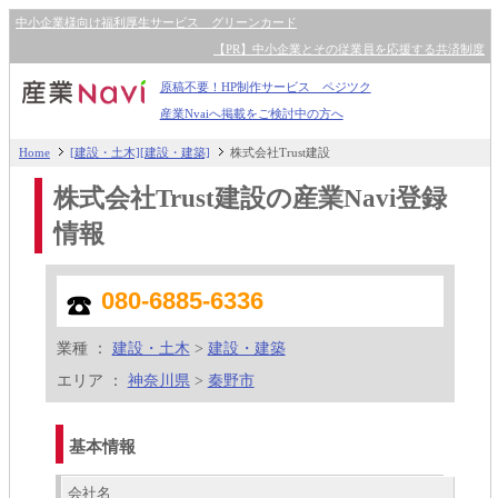
中小企業様向け福利厚生サービス グリーンカード
【PR】中小企業とその従業員を応援する共済制度
原稿不要！HP制作サービス ペジツク
産業Nvaiへ掲載をご検討中の方へ
Home
[建設・土木][建設・建築]
株式会社Trust建設
株式会社Trust建設の産業Navi登録
情報
080-6885-6336
業種 ：
建設・土木
>
建設・建築
エリア ：
神奈川県
>
秦野市
基本情報
会社名