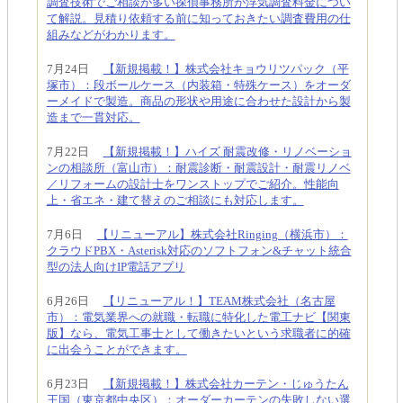
調査技術でご相談が多い探偵事務所が浮気調査料金につい
て解説。見積り依頼する前に知っておきたい調査費用の仕
組みなどがわかります。
7月24日
【新規掲載！】株式会社キョウリツパック（平
塚市）：段ボールケース（内装箱・特殊ケース）をオーダ
ーメイドで製造。商品の形状や用途に合わせた設計から製
造まで一貫対応。
7月22日
【新規掲載！】ハイズ 耐震改修・リノベーショ
ンの相談所（富山市）：耐震診断・耐震設計・耐震リノベ
／リフォームの設計士をワンストップでご紹介。性能向
上・省エネ・建て替えのご相談にも対応します。
7月6日
【リニューアル】株式会社Ringing（横浜市）：
クラウドPBX・Asterisk対応のソフトフォン&チャット統合
型の法人向けIP電話アプリ
6月26日
【リニューアル！】TEAM株式会社（名古屋
市）：電気業界への就職・転職に特化した電工ナビ【関東
版】なら、電気工事士として働きたいという求職者に的確
に出会うことができます。
6月23日
【新規掲載！】株式会社カーテン・じゅうたん
王国（東京都中央区）：オーダーカーテンの失敗しない選