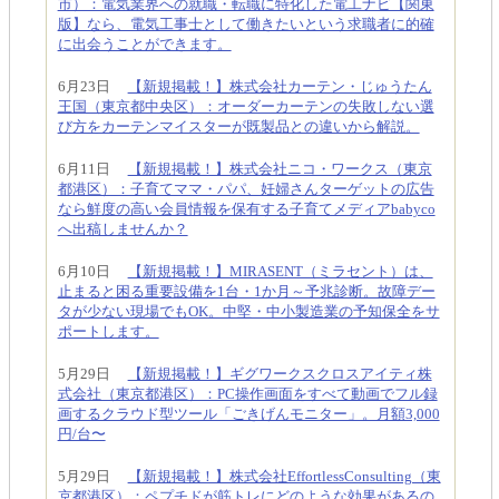
市）：電気業界への就職・転職に特化した電工ナビ【関東
版】なら、電気工事士として働きたいという求職者に的確
に出会うことができます。
6月23日
【新規掲載！】株式会社カーテン・じゅうたん
王国（東京都中央区）：オーダーカーテンの失敗しない選
び方をカーテンマイスターが既製品との違いから解説。
6月11日
【新規掲載！】株式会社ニコ・ワークス（東京
都港区）：子育てママ・パパ、妊婦さんターゲットの広告
なら鮮度の高い会員情報を保有する子育てメディアbabyco
へ出稿しませんか？
6月10日
【新規掲載！】MIRASENT（ミラセント）は、
止まると困る重要設備を1台・1か月～予兆診断。故障デー
タが少ない現場でもOK。中堅・中小製造業の予知保全をサ
ポートします。
5月29日
【新規掲載！】ギグワークスクロスアイティ株
式会社（東京都港区）：PC操作画面をすべて動画でフル録
画するクラウド型ツール「ごきげんモニター」。月額3,000
円/台〜
5月29日
【新規掲載！】株式会社EffortlessConsulting（東
京都港区）：ペプチドが筋トレにどのような効果があるの