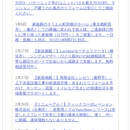
TOTO・パナソニック等のユニットバスを最大70％OFF。マ
ンション・戸建てのお風呂のリフォームは安心してご相談
ください。
3月6日
家族葬のそうえん町田鶴川ホール（東京都町田
市）：儀式としての葬儀に捉われず故人様、ご遺族様の想
いに寄り添った家族葬（31万円～）をご提案します。一日
葬・直葬にも対応。365日24時間TEL対応。
2月27日
【新規掲載！】Lucefata[ルーチェファータ]（横
浜市）：シングルマザー・ひとり親向けの結婚相談所。丁
寧な婚活サポートで出会いから成婚まで支援します。無料
相談受付中！
2月27日
【新規掲載！】有限会社シンセツ（秦野市）：
上下水道設備工事や給湯器交換・水まわりリフォームを手
がけ、キッチン・浴室・トイレなど住まいの快適生活を地
域密着でサポートします。
2月26日
【リニューアル！】ティックコーポレーション
株式会社（台東区）：産業用ノズルVarioSprayシリーズは安
定したスプレーで非常に少量の液体を精密に、薄く、均一
に噴霧。液体飛散もないありません。