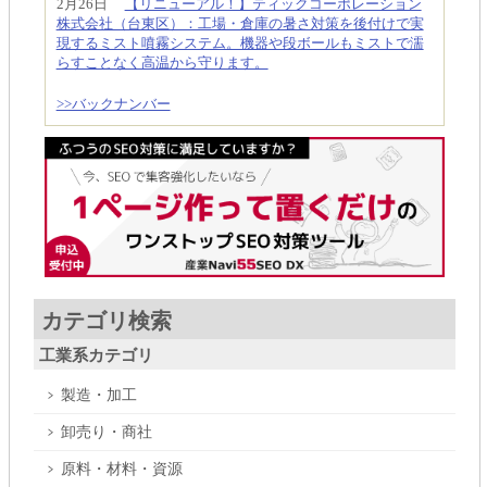
2月26日
【リニューアル！】ティックコーポレーション
株式会社（台東区）：工場・倉庫の暑さ対策を後付けで実
現するミスト噴霧システム。機器や段ボールもミストで濡
らすことなく高温から守ります。
>>バックナンバー
カテゴリ検索
工業系カテゴリ
製造・加工
卸売り・商社
原料・材料・資源