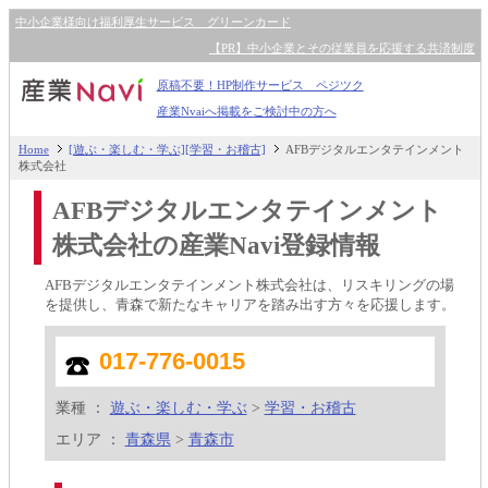
中小企業様向け福利厚生サービス グリーンカード
【PR】中小企業とその従業員を応援する共済制度
原稿不要！HP制作サービス ペジツク
産業Nvaiへ掲載をご検討中の方へ
Home
[遊ぶ・楽しむ・学ぶ][学習・お稽古]
AFBデジタルエンタテインメント
株式会社
AFBデジタルエンタテインメント
株式会社の産業Navi登録情報
AFBデジタルエンタテインメント株式会社は、リスキリングの場
を提供し、青森で新たなキャリアを踏み出す方々を応援します。
017-776-0015
業種 ：
遊ぶ・楽しむ・学ぶ
>
学習・お稽古
エリア ：
青森県
>
青森市