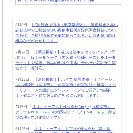
https://www.navida.ne.jp/snavi/101612_1.html
8月8日
LCM総合探偵社（東京都港区）：適正料金と高い
調査技術でご相談が多い探偵事務所が浮気調査料金につい
て解説。見積り依頼する前に知っておきたい調査費用の仕
組みなどがわかります。
7月24日
【新規掲載！】株式会社キョウリツパック（平
塚市）：段ボールケース（内装箱・特殊ケース）をオーダ
ーメイドで製造。商品の形状や用途に合わせた設計から製
造まで一貫対応。
7月22日
【新規掲載！】ハイズ 耐震改修・リノベーショ
ンの相談所（富山市）：耐震診断・耐震設計・耐震リノベ
／リフォームの設計士をワンストップでご紹介。性能向
上・省エネ・建て替えのご相談にも対応します。
7月6日
【リニューアル】株式会社Ringing（横浜市）：
クラウドPBX・Asterisk対応のソフトフォン&チャット統合
型の法人向けIP電話アプリ
6月26日
【リニューアル！】TEAM株式会社（名古屋