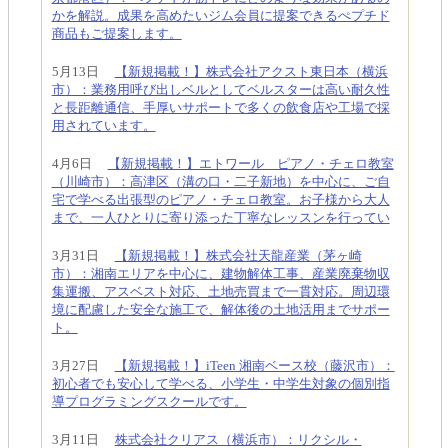
かを解説。成果を高めたいジム会員に提案できるぺプチド
商品もご提案します。
5月13日
【新規掲載！】株式会社アクスト東日本（横浜
市）：業務用呼び出しベルとしてベルスターは高い耐久性
と長距離通信、手厚いサポートで多くの飲食店や工場で採
用されています。
4月6日
【新規掲載！】エトワール ピアノ・チェロ教室
（川崎市）：高津区（溝の口・二子新地）を中心に、ご自
宅で学べる出張型のピアノ・チェロ教室。お子様から大人
まで、一人ひとりに寄り添った丁寧なレッスンを行ってい
3月31日
【新規掲載！】株式会社天龍産業（茅ヶ崎
市）：湘南エリアを中心に、建物解体工事、産業廃棄物収
集運搬、アスベスト対応、土地売買まで一貫対応。周辺環
境に配慮した安全な施工で、解体後の土地活用までサポー
ト。
3月27日
【新規掲載！】iTeen 湘南ベース校（藤沢市）：
初心者でも安心して学べる、小学生・中学生対象の個別指
導プログラミングスクールです。
3月11日
株式会社クリアス（横浜市）：リクシル・