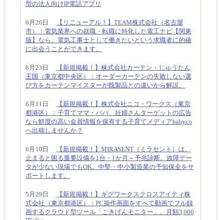
型の法人向けIP電話アプリ
6月26日
【リニューアル！】TEAM株式会社（名古屋
市）：電気業界への就職・転職に特化した電工ナビ【関東
版】なら、電気工事士として働きたいという求職者に的確
に出会うことができます。
6月23日
【新規掲載！】株式会社カーテン・じゅうたん
王国（東京都中央区）：オーダーカーテンの失敗しない選
び方をカーテンマイスターが既製品との違いから解説。
6月11日
【新規掲載！】株式会社ニコ・ワークス（東京
都港区）：子育てママ・パパ、妊婦さんターゲットの広告
なら鮮度の高い会員情報を保有する子育てメディアbabyco
へ出稿しませんか？
6月10日
【新規掲載！】MIRASENT（ミラセント）は、
止まると困る重要設備を1台・1か月～予兆診断。故障デー
タが少ない現場でもOK。中堅・中小製造業の予知保全をサ
ポートします。
5月29日
【新規掲載！】ギグワークスクロスアイティ株
式会社（東京都港区）：PC操作画面をすべて動画でフル録
画するクラウド型ツール「ごきげんモニター」。月額3,000