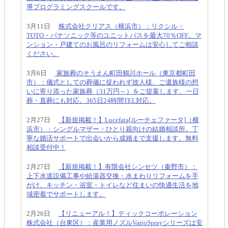
導プログラミングスクールです。
3月11日
株式会社クリアス（横浜市）：リクシル・
TOTO・パナソニック等のユニットバスを最大70％OFF。マ
ンション・戸建てのお風呂のリフォームは安心してご相談
ください。
3月6日
家族葬のそうえん町田鶴川ホール（東京都町田
市）：儀式としての葬儀に捉われず故人様、ご遺族様の想
いに寄り添った家族葬（31万円～）をご提案します。一日
葬・直葬にも対応。365日24時間TEL対応。
2月27日
【新規掲載！】Lucefata[ルーチェファータ]（横
浜市）：シングルマザー・ひとり親向けの結婚相談所。丁
寧な婚活サポートで出会いから成婚まで支援します。無料
相談受付中！
2月27日
【新規掲載！】有限会社シンセツ（秦野市）：
上下水道設備工事や給湯器交換・水まわりリフォームを手
がけ、キッチン・浴室・トイレなど住まいの快適生活を地
域密着でサポートします。
2月26日
【リニューアル！】ティックコーポレーション
株式会社（台東区）：産業用ノズルVarioSprayシリーズは安