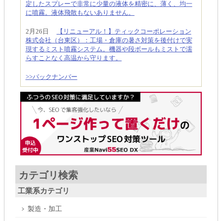
定したスプレーで非常に少量の液体を精密に、薄く、均一
に噴霧。液体飛散もないありません。
2月26日
【リニューアル！】ティックコーポレーション
株式会社（台東区）：工場・倉庫の暑さ対策を後付けで実
現するミスト噴霧システム。機器や段ボールもミストで濡
らすことなく高温から守ります。
>>バックナンバー
カテゴリ検索
工業系カテゴリ
製造・加工