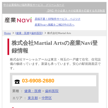
中小企業様向け福利厚生サービス グリーンカード
【PR】中小企業とその従業員を応援する共済制度
原稿不要！HP制作サービス ペジツク
産業Nvaiへ掲載をご検討中の方へ
Home
[健康・医療][歯科医院]
株式会社Martial Arts
株式会社Martial Artsの産業Navi登
録情報
株式会社マーシャルアールは東京・埼玉の一戸建て住宅、住宅設
備の修繕っています。新築も承っています。安心の駅前路面店で
す。
03-6908-2680
業種 ：
健康・医療
>
歯科医院
エリア ：
東京都
>
中野区