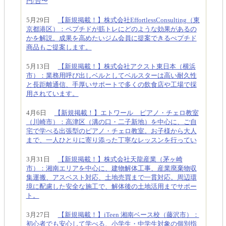
円/台〜
5月29日
【新規掲載！】株式会社EffortlessConsulting（東
京都港区）：ペプチドが筋トレにどのような効果があるの
かを解説。成果を高めたいジム会員に提案できるぺプチド
商品もご提案します。
5月13日
【新規掲載！】株式会社アクスト東日本（横浜
市）：業務用呼び出しベルとしてベルスターは高い耐久性
と長距離通信、手厚いサポートで多くの飲食店や工場で採
用されています。
4月6日
【新規掲載！】エトワール ピアノ・チェロ教室
（川崎市）：高津区（溝の口・二子新地）を中心に、ご自
宅で学べる出張型のピアノ・チェロ教室。お子様から大人
まで、一人ひとりに寄り添った丁寧なレッスンを行ってい
3月31日
【新規掲載！】株式会社天龍産業（茅ヶ崎
市）：湘南エリアを中心に、建物解体工事、産業廃棄物収
集運搬、アスベスト対応、土地売買まで一貫対応。周辺環
境に配慮した安全な施工で、解体後の土地活用までサポー
ト。
3月27日
【新規掲載！】iTeen 湘南ベース校（藤沢市）：
初心者でも安心して学べる、小学生・中学生対象の個別指