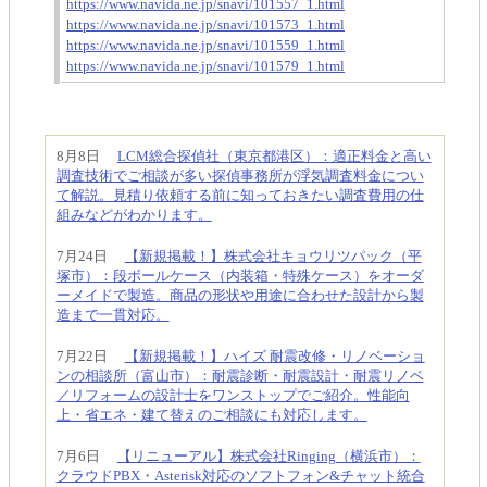
https://www.navida.ne.jp/snavi/101557_1.html
https://www.navida.ne.jp/snavi/101573_1.html
https://www.navida.ne.jp/snavi/101559_1.html
https://www.navida.ne.jp/snavi/101579_1.html
8月8日
LCM総合探偵社（東京都港区）：適正料金と高い
調査技術でご相談が多い探偵事務所が浮気調査料金につい
て解説。見積り依頼する前に知っておきたい調査費用の仕
組みなどがわかります。
7月24日
【新規掲載！】株式会社キョウリツパック（平
塚市）：段ボールケース（内装箱・特殊ケース）をオーダ
ーメイドで製造。商品の形状や用途に合わせた設計から製
造まで一貫対応。
7月22日
【新規掲載！】ハイズ 耐震改修・リノベーショ
ンの相談所（富山市）：耐震診断・耐震設計・耐震リノベ
／リフォームの設計士をワンストップでご紹介。性能向
上・省エネ・建て替えのご相談にも対応します。
7月6日
【リニューアル】株式会社Ringing（横浜市）：
クラウドPBX・Asterisk対応のソフトフォン&チャット統合