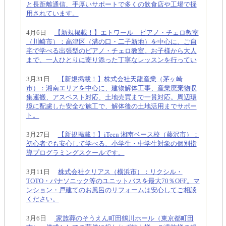
と長距離通信、手厚いサポートで多くの飲食店や工場で採
用されています。
4月6日
【新規掲載！】エトワール ピアノ・チェロ教室
（川崎市）：高津区（溝の口・二子新地）を中心に、ご自
宅で学べる出張型のピアノ・チェロ教室。お子様から大人
まで、一人ひとりに寄り添った丁寧なレッスンを行ってい
3月31日
【新規掲載！】株式会社天龍産業（茅ヶ崎
市）：湘南エリアを中心に、建物解体工事、産業廃棄物収
集運搬、アスベスト対応、土地売買まで一貫対応。周辺環
境に配慮した安全な施工で、解体後の土地活用までサポー
ト。
3月27日
【新規掲載！】iTeen 湘南ベース校（藤沢市）：
初心者でも安心して学べる、小学生・中学生対象の個別指
導プログラミングスクールです。
3月11日
株式会社クリアス（横浜市）：リクシル・
TOTO・パナソニック等のユニットバスを最大70％OFF。マ
ンション・戸建てのお風呂のリフォームは安心してご相談
ください。
3月6日
家族葬のそうえん町田鶴川ホール（東京都町田