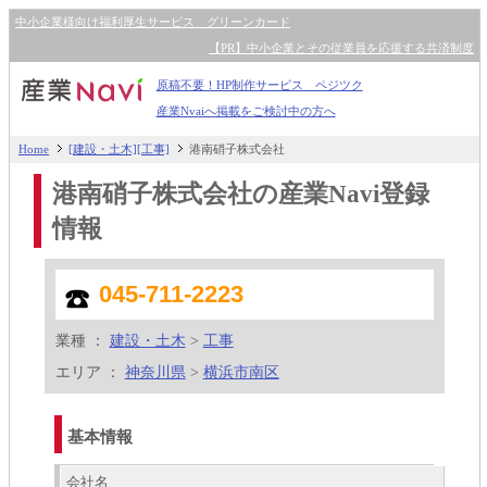
中小企業様向け福利厚生サービス グリーンカード
【PR】中小企業とその従業員を応援する共済制度
原稿不要！HP制作サービス ペジツク
産業Nvaiへ掲載をご検討中の方へ
Home
[建設・土木][工事]
港南硝子株式会社
港南硝子株式会社の産業Navi登録
情報
045-711-2223
業種 ：
建設・土木
>
工事
エリア ：
神奈川県
>
横浜市南区
基本情報
会社名