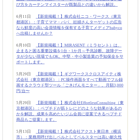
び方をカーテンマイスターが既製品との違いから解説。
6月11日
【新規掲載！】株式会社ニコ・ワークス（東京
都港区）：子育てママ・パパ、妊婦さんターゲットの広告
なら鮮度の高い会員情報を保有する子育てメディアbabyco
へ出稿しませんか？
6月10日
【新規掲載！】MIRASENT（ミラセント）は、
止まると困る重要設備を1台・1か月～予兆診断。故障デー
タが少ない現場でもOK。中堅・中小製造業の予知保全をサ
ポートします。
5月29日
【新規掲載！】ギグワークスクロスアイティ株
式会社（東京都港区）：PC操作画面をすべて動画でフル録
画するクラウド型ツール「ごきげんモニター」。月額3,000
円/台〜
5月29日
【新規掲載！】株式会社EffortlessConsulting（東
京都港区）：ペプチドが筋トレにどのような効果があるの
かを解説。成果を高めたいジム会員に提案できるぺプチド
商品もご提案します。
5月13日
【新規掲載！】株式会社アクスト東日本（横浜
市）：業務用呼び出しベルとしてベルスターは高い耐久性