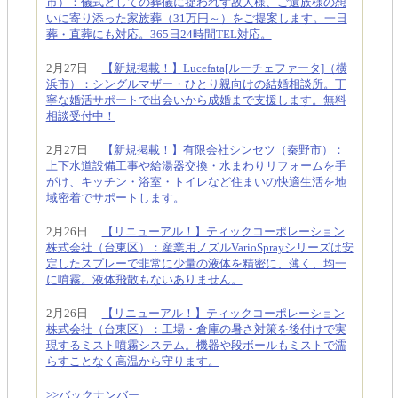
市）：儀式としての葬儀に捉われず故人様、ご遺族様の想
いに寄り添った家族葬（31万円～）をご提案します。一日
葬・直葬にも対応。365日24時間TEL対応。
2月27日
【新規掲載！】Lucefata[ルーチェファータ]（横
浜市）：シングルマザー・ひとり親向けの結婚相談所。丁
寧な婚活サポートで出会いから成婚まで支援します。無料
相談受付中！
2月27日
【新規掲載！】有限会社シンセツ（秦野市）：
上下水道設備工事や給湯器交換・水まわりリフォームを手
がけ、キッチン・浴室・トイレなど住まいの快適生活を地
域密着でサポートします。
2月26日
【リニューアル！】ティックコーポレーション
株式会社（台東区）：産業用ノズルVarioSprayシリーズは安
定したスプレーで非常に少量の液体を精密に、薄く、均一
に噴霧。液体飛散もないありません。
2月26日
【リニューアル！】ティックコーポレーション
株式会社（台東区）：工場・倉庫の暑さ対策を後付けで実
現するミスト噴霧システム。機器や段ボールもミストで濡
らすことなく高温から守ります。
>>バックナンバー