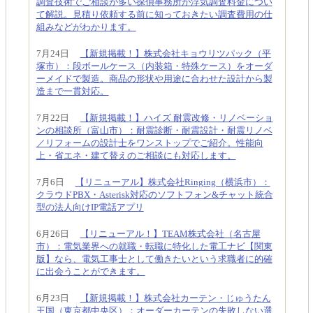
調査技術でご相談が多い探偵事務所が浮気調査料金につい
て解説。見積り依頼する前に知っておきたい調査費用の仕
組みなどがわかります。
7月24日
【新規掲載！】株式会社キョウリツパック（平
塚市）：段ボールケース（内装箱・特殊ケース）をオーダ
ーメイドで製造。商品の形状や用途に合わせた設計から製
造まで一貫対応。
7月22日
【新規掲載！】ハイズ 耐震改修・リノベーショ
ンの相談所（富山市）：耐震診断・耐震設計・耐震リノベ
／リフォームの設計士をワンストップでご紹介。性能向
上・省エネ・建て替えのご相談にも対応します。
7月6日
【リニューアル】株式会社Ringing（横浜市）：
クラウドPBX・Asterisk対応のソフトフォン&チャット統合
型の法人向けIP電話アプリ
6月26日
【リニューアル！】TEAM株式会社（名古屋
市）：電気業界への就職・転職に特化した電工ナビ【関東
版】なら、電気工事士として働きたいという求職者に的確
に出会うことができます。
6月23日
【新規掲載！】株式会社カーテン・じゅうたん
王国（東京都中央区）：オーダーカーテンの失敗しない選