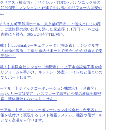
クリアス（横浜市）：リクシル・TOTO・パナソニック等の
70％OFF。マンション・戸建てのお風呂のリフォームは安心
い。
そうえん町田鶴川ホール（東京都町田市）：儀式としての葬
、ご遺族様の想いに寄り添った家族葬（31万円～）をご提
葬にも対応。365日24時間TEL対応。
載！】Lucefata[ルーチェファータ]（横浜市）：シングルマ
けの結婚相談所。丁寧な婚活サポートで出会いから成婚まで支
談受付中！
載！】有限会社シンセツ（秦野市）：上下水道設備工事や給
りリフォームを手がけ、キッチン・浴室・トイレなど住まいの
着でサポートします。
ーアル！】ティックコーポレーション株式会社（台東区）：
oSprayシリーズは安定したスプレーで非常に少量の液体を精密
噴霧。液体飛散もないありません。
ーアル！】ティックコーポレーション株式会社（台東区）：
対策を後付けで実現するミスト噴霧システム。機器や段ボール
ことなく高温から守ります。