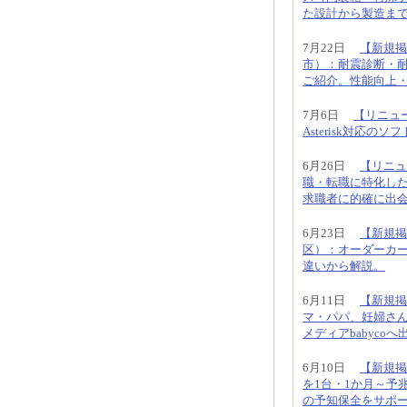
た設計から製造ま
7月22日
【新規掲
市）：耐震診断・
ご紹介。性能向上
7月6日
【リニュー
Asterisk対応
6月26日
【リニュ
職・転職に特化し
求職者に的確に出
6月23日
【新規掲
区）：オーダーカ
違いから解説。
6月11日
【新規掲
マ・パパ、妊婦さ
メディアbabyco
6月10日
【新規掲
を1台・1か月～予
の予知保全をサポ