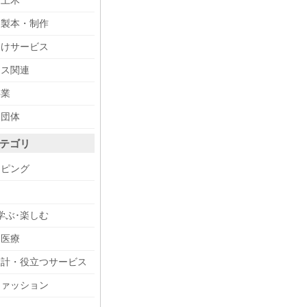
・土木
・製本・制作
向けサービス
ィス関連
事業
・団体
テゴリ
ッピング
メ
学ぶ･楽しむ
・医療
設計・役立つサービス
ファッション