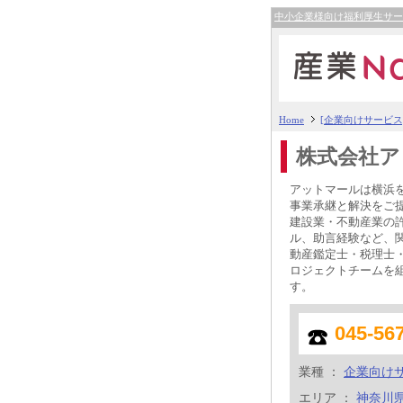
中小企業様向け福利厚生サ
Home
[企業向けサービス]
株式会社ア
アットマールは横浜
事業承継と解決をご
建設業・不動産業の
ル、助言経験など、
動産鑑定士・税理士
ロジェクトチームを
す。
045-56
業種 ：
企業向け
エリア ：
神奈川