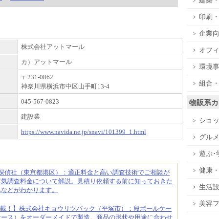
建築
印刷
企業
株式会社アットマール
オフ
カ）アットマール
環境
〒231-0862
組合
神奈川県横浜市中区山手町13-4
045-567-0823
物販系カ
建設業
ショ
https://www.navida.ne.jp/snavi/101399_1.html
グル
遊ぶ･
健康
合探偵社（東京都港区）：適正料金と高い調査技術でご相談が
浮気調査料金について解説。見積り依頼する前に知っておきた
生活
みなどがわかります。
美容
載！】株式会社キョウリツパック（平塚市）：段ボールケー
ケース）をオーダーメイドで製造。商品の形状や用途に合わせ