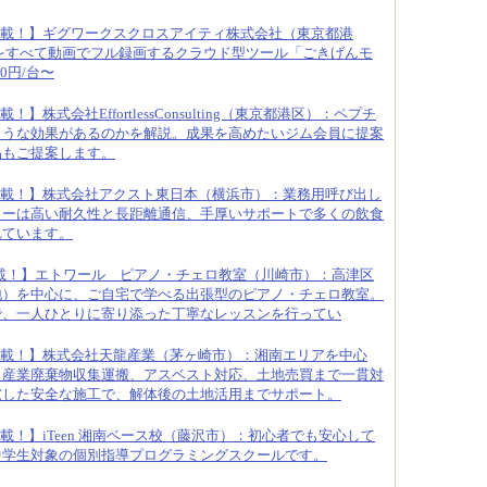
載！】ギグワークスクロスアイティ株式会社（東京都港
をすべて動画でフル録画するクラウド型ツール「ごきげんモ
0円/台〜
！】株式会社EffortlessConsulting（東京都港区）：ペプチ
ような効果があるのかを解説。成果を高めたいジム会員に提案
品もご提案します。
載！】株式会社アクスト東日本（横浜市）：業務用呼び出し
ターは高い耐久性と長距離通信、手厚いサポートで多くの飲食
れています。
載！】エトワール ピアノ・チェロ教室（川崎市）：高津区
地）を中心に、ご自宅で学べる出張型のピアノ・チェロ教室。
で、一人ひとりに寄り添った丁寧なレッスンを行ってい
載！】株式会社天龍産業（茅ヶ崎市）：湘南エリアを中心
、産業廃棄物収集運搬、アスベスト対応、土地売買まで一貫対
慮した安全な施工で、解体後の土地活用までサポート。
載！】iTeen 湘南ベース校（藤沢市）：初心者でも安心して
中学生対象の個別指導プログラミングスクールです。