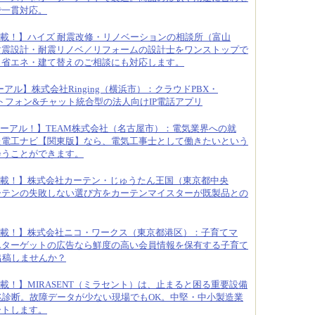
で一貫対応。
載！】ハイズ 耐震改修・リノベーションの相談所（富山
耐震設計・耐震リノベ／リフォームの設計士をワンストップで
・省エネ・建て替えのご相談にも対応します。
アル】株式会社Ringing（横浜市）：クラウドPBX・
のソフトフォン&チャット統合型の法人向けIP電話アプリ
ーアル！】TEAM株式会社（名古屋市）：電気業界への就
た電工ナビ【関東版】なら、電気工事士として働きたいという
会うことができます。
載！】株式会社カーテン・じゅうたん王国（東京都中央
ーテンの失敗しない選び方をカーテンマイスターが既製品との
載！】株式会社ニコ・ワークス（東京都港区）：子育てマ
んターゲットの広告なら鮮度の高い会員情報を保有する子育て
へ出稿しませんか？
載！】MIRASENT（ミラセント）は、止まると困る重要設備
兆診断。故障データが少ない現場でもOK。中堅・中小製造業
ートします。