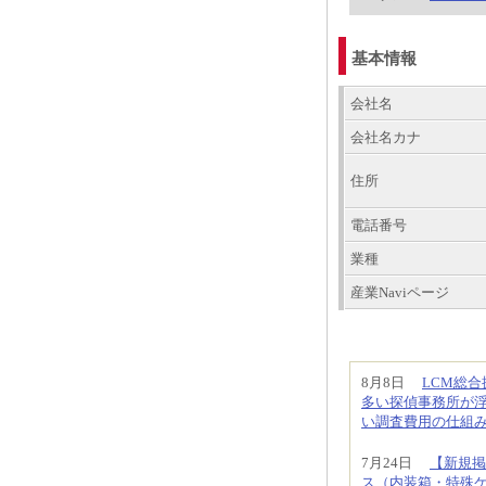
基本情報
会社名
会社名カナ
住所
電話番号
業種
産業Naviページ
8月8日
LCM総
多い探偵事務所が
い調査費用の仕組
7月24日
【新規掲
ス（内装箱・特殊