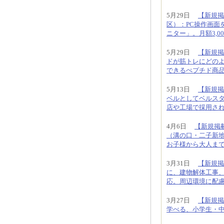
5月29日
【新規掲
区）：PC操作画面
ニター」。月額3,00
5月29日
【新規掲載
ドが筋トレにどの
できるぺプチド商
5月13日
【新規掲
ベルとしてベルス
店や工場で採用さ
4月6日
【新規掲
（溝の口・二子新
お子様から大人ま
3月31日
【新規掲
に、建物解体工事
応。周辺環境に配
3月27日
【新規掲
学べる、小学生・