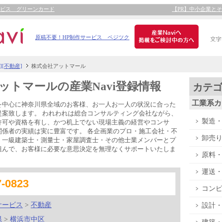
ービス グリーンカード
【PR】中小企業と
原稿不要！HP制作サービス ペジツク
[不動産]
株式会社アットマール
ットマールの産業Navi登録情報
カテ
工業系カ
を中心に神奈川県全域のお客様、お一人お一人の状況に合った
提案致します。 われわれは総合コンサルティング会社ながら、
製造
許可や資格を有し、かつ机上でない現場主義の経営やコンサ
関係者の実績は実に豊富です。 各企画業のプロ・施工会社・不
卸売
・一級建築士・測量士・家屋調査士・その他士業メンバーとプ
組んで、お客様に必要な意思決定を無理なくサポートいたしま
原料
運送
7-0823
コン
サービス
>
不動産
設計
県
>
横浜市中区