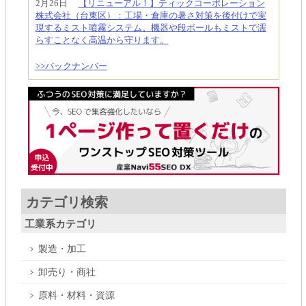
2月26日
【リニューアル！】ティックコーポレーション
株式会社（台東区）：工場・倉庫の暑さ対策を後付けで実
現するミスト噴霧システム。機器や段ボールもミストで濡
らすことなく高温から守ります。
>>バックナンバー
カテゴリ検索
工業系カテゴリ
製造・加工
卸売り・商社
原料・材料・資源