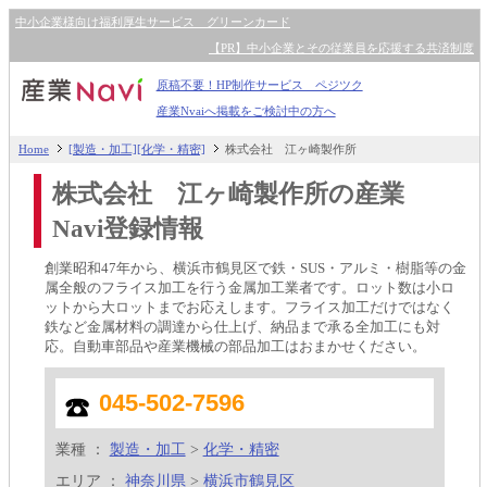
中小企業様向け福利厚生サービス グリーンカード
【PR】中小企業とその従業員を応援する共済制度
原稿不要！HP制作サービス ペジツク
産業Nvaiへ掲載をご検討中の方へ
Home
[製造・加工][化学・精密]
株式会社 江ヶ崎製作所
株式会社 江ヶ崎製作所の産業
Navi登録情報
創業昭和47年から、横浜市鶴見区で鉄・SUS・アルミ・樹脂等の金
属全般のフライス加工を行う金属加工業者です。ロット数は小ロ
ットから大ロットまでお応えします。フライス加工だけではなく
鉄など金属材料の調達から仕上げ、納品まで承る全加工にも対
応。自動車部品や産業機械の部品加工はおまかせください。
045-502-7596
業種 ：
製造・加工
>
化学・精密
エリア ：
神奈川県
>
横浜市鶴見区