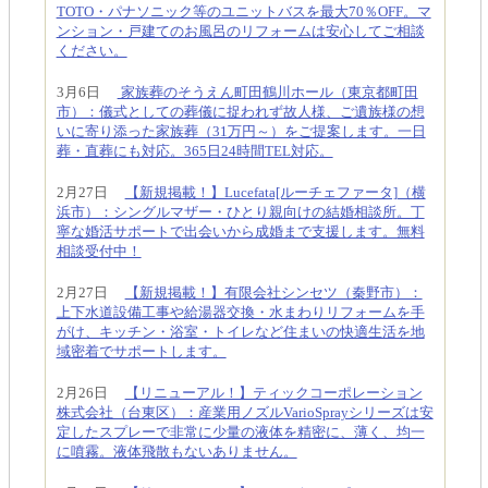
TOTO・パナソニック等のユニットバスを最大70％OFF。マ
ンション・戸建てのお風呂のリフォームは安心してご相談
ください。
3月6日
家族葬のそうえん町田鶴川ホール（東京都町田
市）：儀式としての葬儀に捉われず故人様、ご遺族様の想
いに寄り添った家族葬（31万円～）をご提案します。一日
葬・直葬にも対応。365日24時間TEL対応。
2月27日
【新規掲載！】Lucefata[ルーチェファータ]（横
浜市）：シングルマザー・ひとり親向けの結婚相談所。丁
寧な婚活サポートで出会いから成婚まで支援します。無料
相談受付中！
2月27日
【新規掲載！】有限会社シンセツ（秦野市）：
上下水道設備工事や給湯器交換・水まわりリフォームを手
がけ、キッチン・浴室・トイレなど住まいの快適生活を地
域密着でサポートします。
2月26日
【リニューアル！】ティックコーポレーション
株式会社（台東区）：産業用ノズルVarioSprayシリーズは安
定したスプレーで非常に少量の液体を精密に、薄く、均一
に噴霧。液体飛散もないありません。