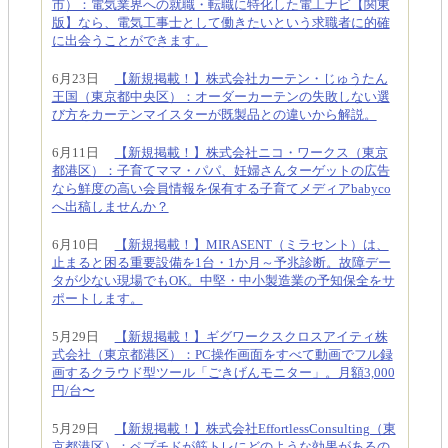
市）：電気業界への就職・転職に特化した電工ナビ【関東
版】なら、電気工事士として働きたいという求職者に的確
に出会うことができます。
6月23日
【新規掲載！】株式会社カーテン・じゅうたん
王国（東京都中央区）：オーダーカーテンの失敗しない選
び方をカーテンマイスターが既製品との違いから解説。
6月11日
【新規掲載！】株式会社ニコ・ワークス（東京
都港区）：子育てママ・パパ、妊婦さんターゲットの広告
なら鮮度の高い会員情報を保有する子育てメディアbabyco
へ出稿しませんか？
6月10日
【新規掲載！】MIRASENT（ミラセント）は、
止まると困る重要設備を1台・1か月～予兆診断。故障デー
タが少ない現場でもOK。中堅・中小製造業の予知保全をサ
ポートします。
5月29日
【新規掲載！】ギグワークスクロスアイティ株
式会社（東京都港区）：PC操作画面をすべて動画でフル録
画するクラウド型ツール「ごきげんモニター」。月額3,000
円/台〜
5月29日
【新規掲載！】株式会社EffortlessConsulting（東
京都港区）：ペプチドが筋トレにどのような効果があるの