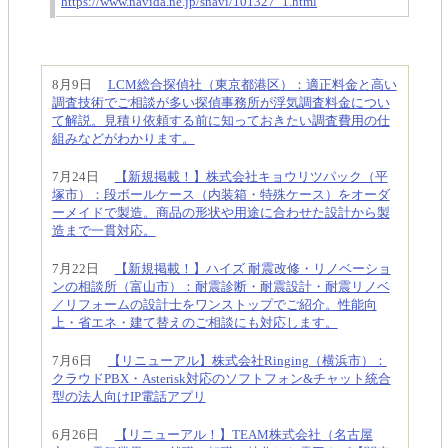
https://www.navida.ne.jp/snavi/101327_1.html
8月9日
LCM総合探偵社（東京都港区）：適正料金と高い
調査技術でご相談が多い探偵事務所が浮気調査料金につい
て解説。見積り依頼する前に知っておきたい調査費用の仕
組みなどがわかります。
7月24日
【新規掲載！】株式会社キョウリツパック（平
塚市）：段ボールケース（内装箱・特殊ケース）をオーダ
ーメイドで製造。商品の形状や用途に合わせた設計から製
造まで一貫対応。
7月22日
【新規掲載！】ハイズ 耐震改修・リノベーショ
ンの相談所（富山市）：耐震診断・耐震設計・耐震リノベ
／リフォームの設計士をワンストップでご紹介。性能向
上・省エネ・建て替えのご相談にも対応します。
7月6日
【リニューアル】株式会社Ringing（横浜市）：
クラウドPBX・Asterisk対応のソフトフォン&チャット統合
型の法人向けIP電話アプリ
6月26日
【リニューアル！】TEAM株式会社（名古屋