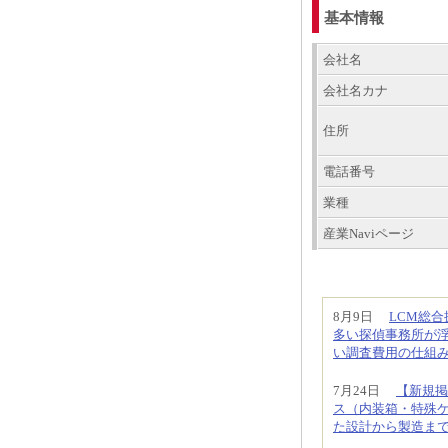
基本情報
会社名
会社名カナ
住所
電話番号
業種
産業Naviページ
8月9日
LCM総
多い探偵事務所が
い調査費用の仕組
7月24日
【新規掲
ス（内装箱・特殊
た設計から製造ま