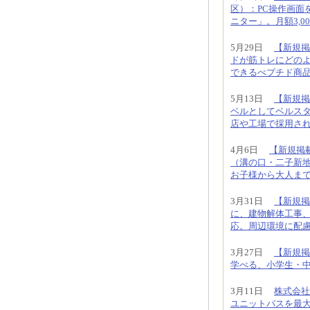
区）：PC操作画面
ニター」。月額3,00
5月29日
【新規掲載
ドが筋トレにどの
できるぺプチド商
5月13日
【新規掲
ベルとしてベルス
店や工場で採用さ
4月6日
【新規掲
（溝の口・二子新
お子様から大人ま
3月31日
【新規掲
に、建物解体工事
応。周辺環境に配
3月27日
【新規掲
学べる、小学生・
3月11日
株式会社
ユニットバスを最大