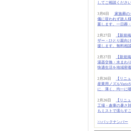
してご相談くださ
3月6日
家族葬の
儀に捉われず故人様
案します。一日葬・直
2月27日
【新規掲
ザー・ひとり親向
援します。無料相
2月27日
【新規掲
湯器交換・水まわ
快適生活を地域密
2月26日
【リニュ
産業用ノズルVari
に、薄く、均一に
2月26日
【リニュ
工場・倉庫の暑さ
もミストで濡らす
>>バックナンバー