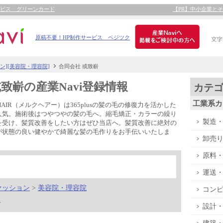
ービス グリーンカード
【PR】中小企業と
原稿不要！HP制作サービス ペジツク
ン][美容院・理容院]
合同会社 或致嶄
致嶄の産業Navi登録情報
カテ
工業系カ
HAIR（メルクヘアー）は365plusの髪の毛の修復力を活かした
人気。施術後はつやつやの髪の毛へ。縮毛矯正・カラーの繰り
製造
を受け、髪質改善をしたい方はぜひ当店へ。髪質改善に絶対の
が状態の良い健やかで綺麗な髪の毛作りをお手伝いいたしま
卸売
原料
運送
ァッション
>
美容院・理容院
コン
>
設計