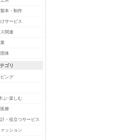
・土木
・製本・制作
向けサービス
ィス関連
事業
・団体
テゴリ
ッピング
メ
学ぶ･楽しむ
・医療
設計・役立つサービス
ファッション