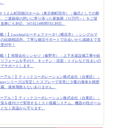
い。
そうえん町田鶴川ホール（東京都町田市）：儀式としての葬
、ご遺族様の想いに寄り添った家族葬（31万円～）をご提
葬にも対応。365日24時間TEL対応。
載！】Lucefata[ルーチェファータ]（横浜市）：シングルマ
けの結婚相談所。丁寧な婚活サポートで出会いから成婚まで支
談受付中！
載！】有限会社シンセツ（秦野市）：上下水道設備工事や給
りリフォームを手がけ、キッチン・浴室・トイレなど住まいの
着でサポートします。
ーアル！】ティックコーポレーション株式会社（台東区）：
oSprayシリーズは安定したスプレーで非常に少量の液体を精密
噴霧。液体飛散もないありません。
ーアル！】ティックコーポレーション株式会社（台東区）：
対策を後付けで実現するミスト噴霧システム。機器や段ボール
ことなく高温から守ります。