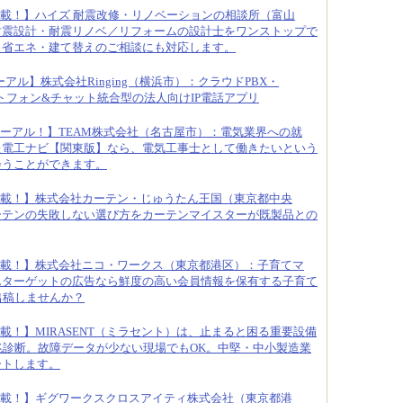
載！】ハイズ 耐震改修・リノベーションの相談所（富山
耐震設計・耐震リノベ／リフォームの設計士をワンストップで
・省エネ・建て替えのご相談にも対応します。
アル】株式会社Ringing（横浜市）：クラウドPBX・
のソフトフォン&チャット統合型の法人向けIP電話アプリ
ーアル！】TEAM株式会社（名古屋市）：電気業界への就
た電工ナビ【関東版】なら、電気工事士として働きたいという
会うことができます。
載！】株式会社カーテン・じゅうたん王国（東京都中央
ーテンの失敗しない選び方をカーテンマイスターが既製品との
載！】株式会社ニコ・ワークス（東京都港区）：子育てマ
んターゲットの広告なら鮮度の高い会員情報を保有する子育て
へ出稿しませんか？
載！】MIRASENT（ミラセント）は、止まると困る重要設備
兆診断。故障データが少ない現場でもOK。中堅・中小製造業
ートします。
載！】ギグワークスクロスアイティ株式会社（東京都港