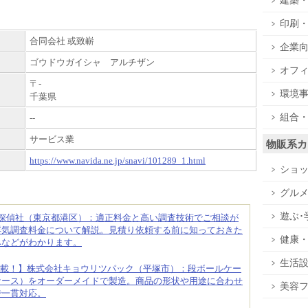
建築
印刷
合同会社 或致嶄
企業
ゴウドウガイシャ アルチザン
オフ
〒-
環境
千葉県
組合
--
サービス業
物販系カ
https://www.navida.ne.jp/snavi/101289_1.html
ショ
グル
遊ぶ･
合探偵社（東京都港区）：適正料金と高い調査技術でご相談が
浮気調査料金について解説。見積り依頼する前に知っておきた
健康
みなどがわかります。
生活
載！】株式会社キョウリツパック（平塚市）：段ボールケー
ケース）をオーダーメイドで製造。商品の形状や用途に合わせ
美容
で一貫対応。