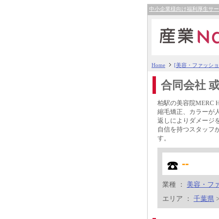
中小企業様向け福利厚生サ
Home
[美容・ファッショ
合同会社 或
柏駅の美容院MERC 
縮毛矯正、カラーが
返しによりダメージ
自信を持つスタッフ
す。
--
業種 ：
美容・フ
エリア ：
千葉県