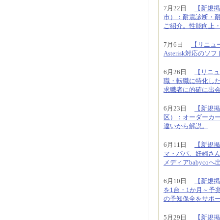
7月22日
【新規掲
市）：耐震診断・
ご紹介。性能向上
7月6日
【リニュー
Asterisk対応
6月26日
【リニュ
職・転職に特化し
求職者に的確に出
6月23日
【新規掲
区）：オーダーカ
違いから解説。
6月11日
【新規掲
マ・パパ、妊婦さ
メディアbabyco
6月10日
【新規掲
を1台・1か月～予
の予知保全をサポ
5月29日
【新規掲