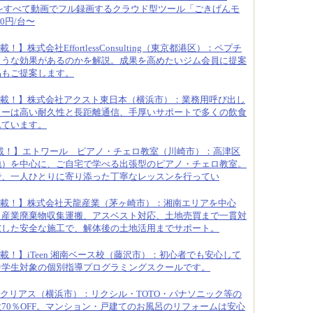
をすべて動画でフル録画するクラウド型ツール「ごきげんモ
0円/台〜
！】株式会社EffortlessConsulting（東京都港区）：ペプチ
ような効果があるのかを解説。成果を高めたいジム会員に提案
品もご提案します。
載！】株式会社アクスト東日本（横浜市）：業務用呼び出し
ターは高い耐久性と長距離通信、手厚いサポートで多くの飲食
れています。
載！】エトワール ピアノ・チェロ教室（川崎市）：高津区
地）を中心に、ご自宅で学べる出張型のピアノ・チェロ教室。
で、一人ひとりに寄り添った丁寧なレッスンを行ってい
載！】株式会社天龍産業（茅ヶ崎市）：湘南エリアを中心
、産業廃棄物収集運搬、アスベスト対応、土地売買まで一貫対
慮した安全な施工で、解体後の土地活用までサポート。
載！】iTeen 湘南ベース校（藤沢市）：初心者でも安心して
中学生対象の個別指導プログラミングスクールです。
クリアス（横浜市）：リクシル・TOTO・パナソニック等の
70％OFF。マンション・戸建てのお風呂のリフォームは安心