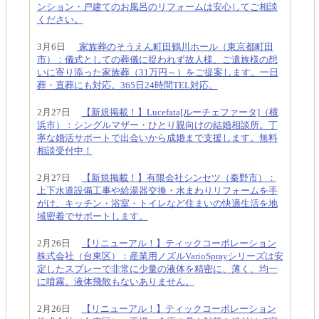
ンション・戸建てのお風呂のリフォームは安心してご相談
ください。
3月6日
家族葬のそうえん町田鶴川ホール（東京都町田
市）：儀式としての葬儀に捉われず故人様、ご遺族様の想
いに寄り添った家族葬（31万円～）をご提案します。一日
葬・直葬にも対応。365日24時間TEL対応。
2月27日
【新規掲載！】Lucefata[ルーチェファータ]（横
浜市）：シングルマザー・ひとり親向けの結婚相談所。丁
寧な婚活サポートで出会いから成婚まで支援します。無料
相談受付中！
2月27日
【新規掲載！】有限会社シンセツ（秦野市）：
上下水道設備工事や給湯器交換・水まわりリフォームを手
がけ、キッチン・浴室・トイレなど住まいの快適生活を地
域密着でサポートします。
2月26日
【リニューアル！】ティックコーポレーション
株式会社（台東区）：産業用ノズルVarioSprayシリーズは安
定したスプレーで非常に少量の液体を精密に、薄く、均一
に噴霧。液体飛散もないありません。
2月26日
【リニューアル！】ティックコーポレーション