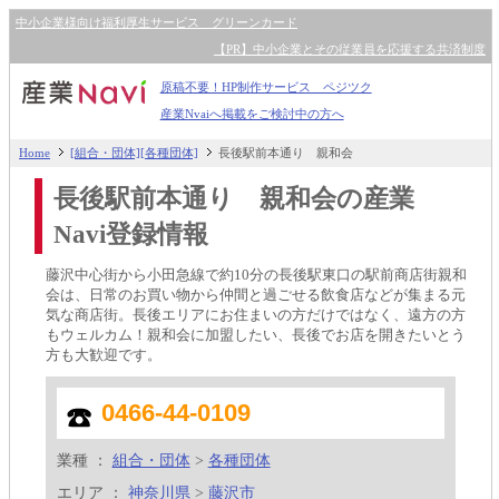
中小企業様向け福利厚生サービス グリーンカード
【PR】中小企業とその従業員を応援する共済制度
原稿不要！HP制作サービス ペジツク
産業Nvaiへ掲載をご検討中の方へ
Home
[組合・団体][各種団体]
長後駅前本通り 親和会
長後駅前本通り 親和会の産業
Navi登録情報
藤沢中心街から小田急線で約10分の長後駅東口の駅前商店街親和
会は、日常のお買い物から仲間と過ごせる飲食店などが集まる元
気な商店街。長後エリアにお住まいの方だけではなく、遠方の方
もウェルカム！親和会に加盟したい、長後でお店を開きたいとう
方も大歓迎です。
0466-44-0109
業種 ：
組合・団体
>
各種団体
エリア ：
神奈川県
>
藤沢市