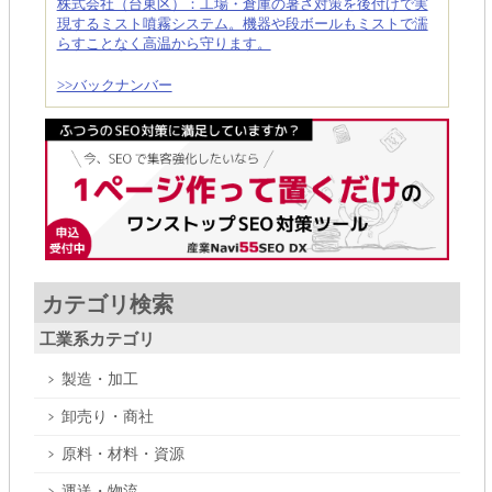
株式会社（台東区）：工場・倉庫の暑さ対策を後付けで実
現するミスト噴霧システム。機器や段ボールもミストで濡
らすことなく高温から守ります。
>>バックナンバー
カテゴリ検索
工業系カテゴリ
製造・加工
卸売り・商社
原料・材料・資源
運送・物流