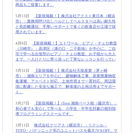
商品もご提案します。
5月13日
【新規掲載！】株式会社アクスト東日本（横浜
市）：業務用呼び出しベルとしてベルスターは高い耐久性
と長距離通信、手厚いサポートで多くの飲食店や工場で採
用されています。
4月6日
【新規掲載！】エトワール ピアノ・チェロ教室
（川崎市）：高津区（溝の口・二子新地）を中心に、ご自
宅で学べる出張型のピアノ・チェロ教室。お子様から大人
まで、一人ひとりに寄り添った丁寧なレッスンを行ってい
3月31日
【新規掲載！】株式会社天龍産業（茅ヶ崎
市）：湘南エリアを中心に、建物解体工事、産業廃棄物収
集運搬、アスベスト対応、土地売買まで一貫対応。周辺環
境に配慮した安全な施工で、解体後の土地活用までサポー
ト。
3月27日
【新規掲載！】iTeen 湘南ベース校（藤沢市）：
初心者でも安心して学べる、小学生・中学生対象の個別指
導プログラミングスクールです。
3月11日
株式会社クリアス（横浜市）：リクシル・
TOTO・パナソニック等のユニットバスを最大70％OFF。マ