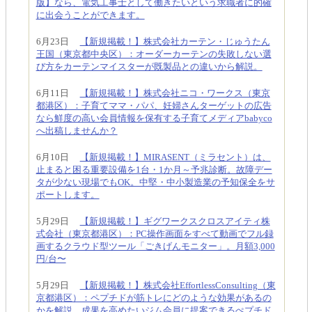
版】なら、電気工事士として働きたいという求職者に的確
に出会うことができます。
6月23日
【新規掲載！】株式会社カーテン・じゅうたん
王国（東京都中央区）：オーダーカーテンの失敗しない選
び方をカーテンマイスターが既製品との違いから解説。
6月11日
【新規掲載！】株式会社ニコ・ワークス（東京
都港区）：子育てママ・パパ、妊婦さんターゲットの広告
なら鮮度の高い会員情報を保有する子育てメディアbabyco
へ出稿しませんか？
6月10日
【新規掲載！】MIRASENT（ミラセント）は、
止まると困る重要設備を1台・1か月～予兆診断。故障デー
タが少ない現場でもOK。中堅・中小製造業の予知保全をサ
ポートします。
5月29日
【新規掲載！】ギグワークスクロスアイティ株
式会社（東京都港区）：PC操作画面をすべて動画でフル録
画するクラウド型ツール「ごきげんモニター」。月額3,000
円/台〜
5月29日
【新規掲載！】株式会社EffortlessConsulting（東
京都港区）：ペプチドが筋トレにどのような効果があるの
かを解説。成果を高めたいジム会員に提案できるぺプチド