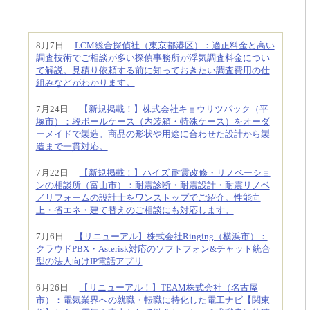
8月7日
LCM総合探偵社（東京都港区）：適正料金と高い
調査技術でご相談が多い探偵事務所が浮気調査料金につい
て解説。見積り依頼する前に知っておきたい調査費用の仕
組みなどがわかります。
7月24日
【新規掲載！】株式会社キョウリツパック（平
塚市）：段ボールケース（内装箱・特殊ケース）をオーダ
ーメイドで製造。商品の形状や用途に合わせた設計から製
造まで一貫対応。
7月22日
【新規掲載！】ハイズ 耐震改修・リノベーショ
ンの相談所（富山市）：耐震診断・耐震設計・耐震リノベ
／リフォームの設計士をワンストップでご紹介。性能向
上・省エネ・建て替えのご相談にも対応します。
7月6日
【リニューアル】株式会社Ringing（横浜市）：
クラウドPBX・Asterisk対応のソフトフォン&チャット統合
型の法人向けIP電話アプリ
6月26日
【リニューアル！】TEAM株式会社（名古屋
市）：電気業界への就職・転職に特化した電工ナビ【関東