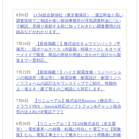
8月6日
LCM総合探偵社（東京都港区）：適正料金と高い
調査技術でご相談が多い探偵事務所が浮気調査料金につい
て解説。見積り依頼する前に知っておきたい調査費用の仕
組みなどがわかります。
7月24日
【新規掲載！】株式会社キョウリツパック（平
塚市）：段ボールケース（内装箱・特殊ケース）をオーダ
ーメイドで製造。商品の形状や用途に合わせた設計から製
造まで一貫対応。
7月22日
【新規掲載！】ハイズ 耐震改修・リノベーショ
ンの相談所（富山市）：耐震診断・耐震設計・耐震リノベ
／リフォームの設計士をワンストップでご紹介。性能向
上・省エネ・建て替えのご相談にも対応します。
7月6日
【リニューアル】株式会社Ringing（横浜市）：
クラウドPBX・Asterisk対応のソフトフォン&チャット統合
型の法人向けIP電話アプリ
6月26日
【リニューアル！】TEAM株式会社（名古屋
市）：電気業界への就職・転職に特化した電工ナビ【関東
版】なら、電気工事士として働きたいという求職者に的確