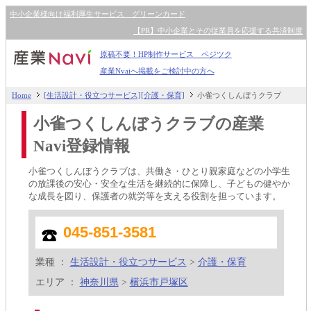
中小企業様向け福利厚生サービス グリーンカード
【PR】中小企業とその従業員を応援する共済制度
原稿不要！HP制作サービス ペジツク
産業Nvaiへ掲載をご検討中の方へ
Home
[生活設計・役立つサービス][介護・保育]
小雀つくしんぼうクラブ
小雀つくしんぼうクラブの産業
Navi登録情報
小雀つくしんぼうクラブは、共働き・ひとり親家庭などの小学生
の放課後の安心・安全な生活を継続的に保障し、子どもの健やか
な成長を図り、保護者の就労等を支える役割を担っています。
045-851-3581
業種 ：
生活設計・役立つサービス
>
介護・保育
エリア ：
神奈川県
>
横浜市戸塚区