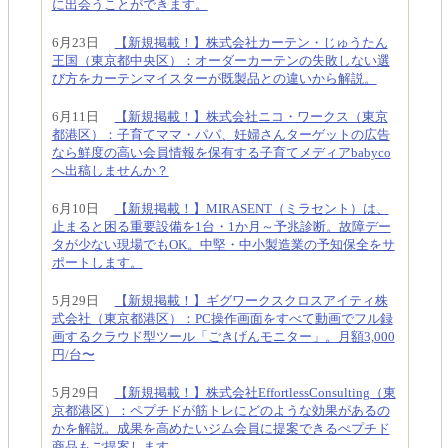
に出会うことができます。
6月23日
【新規掲載！】株式会社カーテン・じゅうたん
王国（東京都中央区）：オーダーカーテンの失敗しない選
び方をカーテンマイスターが既製品との違いから解説。
6月11日
【新規掲載！】株式会社ニコ・ワークス（東京
都港区）：子育てママ・パパ、妊婦さんターゲットの広告
なら鮮度の高い会員情報を保有する子育てメディアbabyco
へ出稿しませんか？
6月10日
【新規掲載！】MIRASENT（ミラセント）は、
止まると困る重要設備を1台・1か月～予兆診断。故障デー
タが少ない現場でもOK。中堅・中小製造業の予知保全をサ
ポートします。
5月29日
【新規掲載！】ギグワークスクロスアイティ株
式会社（東京都港区）：PC操作画面をすべて動画でフル録
画するクラウド型ツール「ごきげんモニター」。月額3,000
円/台〜
5月29日
【新規掲載！】株式会社EffortlessConsulting（東
京都港区）：ペプチドが筋トレにどのような効果があるの
かを解説。成果を高めたいジム会員に提案できるぺプチド
商品もご提案します。