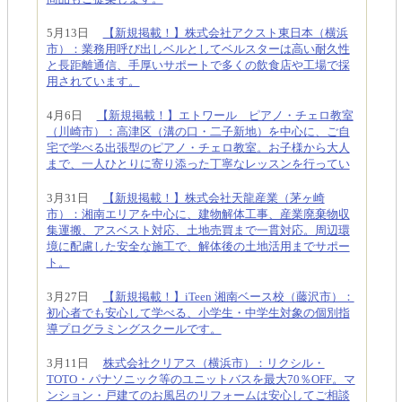
5月13日
【新規掲載！】株式会社アクスト東日本（横浜
市）：業務用呼び出しベルとしてベルスターは高い耐久性
と長距離通信、手厚いサポートで多くの飲食店や工場で採
用されています。
4月6日
【新規掲載！】エトワール ピアノ・チェロ教室
（川崎市）：高津区（溝の口・二子新地）を中心に、ご自
宅で学べる出張型のピアノ・チェロ教室。お子様から大人
まで、一人ひとりに寄り添った丁寧なレッスンを行ってい
3月31日
【新規掲載！】株式会社天龍産業（茅ヶ崎
市）：湘南エリアを中心に、建物解体工事、産業廃棄物収
集運搬、アスベスト対応、土地売買まで一貫対応。周辺環
境に配慮した安全な施工で、解体後の土地活用までサポー
ト。
3月27日
【新規掲載！】iTeen 湘南ベース校（藤沢市）：
初心者でも安心して学べる、小学生・中学生対象の個別指
導プログラミングスクールです。
3月11日
株式会社クリアス（横浜市）：リクシル・
TOTO・パナソニック等のユニットバスを最大70％OFF。マ
ンション・戸建てのお風呂のリフォームは安心してご相談