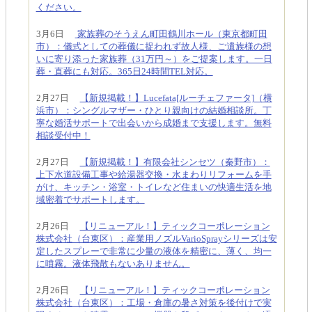
ください。
3月6日
家族葬のそうえん町田鶴川ホール（東京都町田
市）：儀式としての葬儀に捉われず故人様、ご遺族様の想
いに寄り添った家族葬（31万円～）をご提案します。一日
葬・直葬にも対応。365日24時間TEL対応。
2月27日
【新規掲載！】Lucefata[ルーチェファータ]（横
浜市）：シングルマザー・ひとり親向けの結婚相談所。丁
寧な婚活サポートで出会いから成婚まで支援します。無料
相談受付中！
2月27日
【新規掲載！】有限会社シンセツ（秦野市）：
上下水道設備工事や給湯器交換・水まわりリフォームを手
がけ、キッチン・浴室・トイレなど住まいの快適生活を地
域密着でサポートします。
2月26日
【リニューアル！】ティックコーポレーション
株式会社（台東区）：産業用ノズルVarioSprayシリーズは安
定したスプレーで非常に少量の液体を精密に、薄く、均一
に噴霧。液体飛散もないありません。
2月26日
【リニューアル！】ティックコーポレーション
株式会社（台東区）：工場・倉庫の暑さ対策を後付けで実