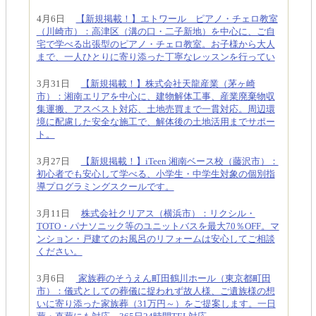
4月6日
【新規掲載！】エトワール ピアノ・チェロ教室
（川崎市）：高津区（溝の口・二子新地）を中心に、ご自
宅で学べる出張型のピアノ・チェロ教室。お子様から大人
まで、一人ひとりに寄り添った丁寧なレッスンを行ってい
3月31日
【新規掲載！】株式会社天龍産業（茅ヶ崎
市）：湘南エリアを中心に、建物解体工事、産業廃棄物収
集運搬、アスベスト対応、土地売買まで一貫対応。周辺環
境に配慮した安全な施工で、解体後の土地活用までサポー
ト。
3月27日
【新規掲載！】iTeen 湘南ベース校（藤沢市）：
初心者でも安心して学べる、小学生・中学生対象の個別指
導プログラミングスクールです。
3月11日
株式会社クリアス（横浜市）：リクシル・
TOTO・パナソニック等のユニットバスを最大70％OFF。マ
ンション・戸建てのお風呂のリフォームは安心してご相談
ください。
3月6日
家族葬のそうえん町田鶴川ホール（東京都町田
市）：儀式としての葬儀に捉われず故人様、ご遺族様の想
いに寄り添った家族葬（31万円～）をご提案します。一日