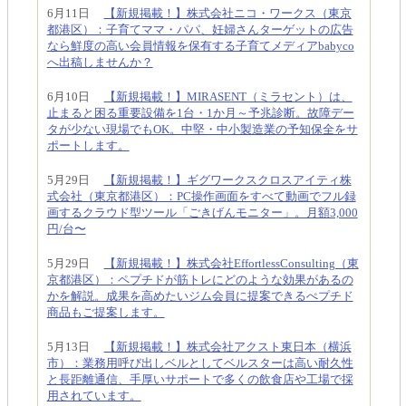
6月11日
【新規掲載！】株式会社ニコ・ワークス（東京
都港区）：子育てママ・パパ、妊婦さんターゲットの広告
なら鮮度の高い会員情報を保有する子育てメディアbabyco
へ出稿しませんか？
6月10日
【新規掲載！】MIRASENT（ミラセント）は、
止まると困る重要設備を1台・1か月～予兆診断。故障デー
タが少ない現場でもOK。中堅・中小製造業の予知保全をサ
ポートします。
5月29日
【新規掲載！】ギグワークスクロスアイティ株
式会社（東京都港区）：PC操作画面をすべて動画でフル録
画するクラウド型ツール「ごきげんモニター」。月額3,000
円/台〜
5月29日
【新規掲載！】株式会社EffortlessConsulting（東
京都港区）：ペプチドが筋トレにどのような効果があるの
かを解説。成果を高めたいジム会員に提案できるぺプチド
商品もご提案します。
5月13日
【新規掲載！】株式会社アクスト東日本（横浜
市）：業務用呼び出しベルとしてベルスターは高い耐久性
と長距離通信、手厚いサポートで多くの飲食店や工場で採
用されています。