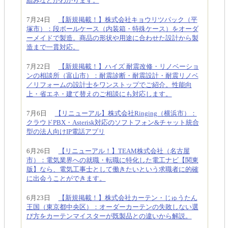
組みなどがわかります。
7月24日
【新規掲載！】株式会社キョウリツパック（平
塚市）：段ボールケース（内装箱・特殊ケース）をオーダ
ーメイドで製造。商品の形状や用途に合わせた設計から製
造まで一貫対応。
7月22日
【新規掲載！】ハイズ 耐震改修・リノベーショ
ンの相談所（富山市）：耐震診断・耐震設計・耐震リノベ
／リフォームの設計士をワンストップでご紹介。性能向
上・省エネ・建て替えのご相談にも対応します。
7月6日
【リニューアル】株式会社Ringing（横浜市）：
クラウドPBX・Asterisk対応のソフトフォン&チャット統合
型の法人向けIP電話アプリ
6月26日
【リニューアル！】TEAM株式会社（名古屋
市）：電気業界への就職・転職に特化した電工ナビ【関東
版】なら、電気工事士として働きたいという求職者に的確
に出会うことができます。
6月23日
【新規掲載！】株式会社カーテン・じゅうたん
王国（東京都中央区）：オーダーカーテンの失敗しない選
び方をカーテンマイスターが既製品との違いから解説。