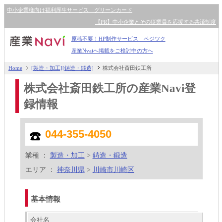
中小企業様向け福利厚生サービス グリーンカード
【PR】中小企業とその従業員を応援する共済制度
原稿不要！HP制作サービス ペジツク
産業Nvaiへ掲載をご検討中の方へ
Home
[製造・加工][鋳造・鍛造]
株式会社斎田鉄工所
株式会社斎田鉄工所の産業Navi登
録情報
044-355-4050
業種 ：
製造・加工
>
鋳造・鍛造
エリア ：
神奈川県
>
川崎市川崎区
基本情報
会社名