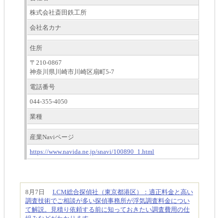
株式会社斎田鉄工所
会社名カナ
住所
〒210-0867
神奈川県川崎市川崎区扇町5-7
電話番号
044-355-4050
業種
産業Naviページ
https://www.navida.ne.jp/snavi/100890_1.html
8月7日
LCM総合探偵社（東京都港区）：適正料金と高い
調査技術でご相談が多い探偵事務所が浮気調査料金につい
て解説。見積り依頼する前に知っておきたい調査費用の仕