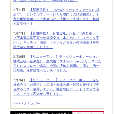
葬・直葬にも対応。365日24時間TEL対応。
2月27日
【新規掲載！】Lucefata[ルーチェファータ]（横
浜市）：シングルマザー・ひとり親向けの結婚相談所。丁
寧な婚活サポートで出会いから成婚まで支援します。無料
相談受付中！
2月27日
【新規掲載！】有限会社シンセツ（秦野市）：
上下水道設備工事や給湯器交換・水まわりリフォームを手
がけ、キッチン・浴室・トイレなど住まいの快適生活を地
域密着でサポートします。
2月26日
【リニューアル！】ティックコーポレーション
株式会社（台東区）：産業用ノズルVarioSprayシリーズは安
定したスプレーで非常に少量の液体を精密に、薄く、均一
に噴霧。液体飛散もないありません。
2月26日
【リニューアル！】ティックコーポレーション
株式会社（台東区）：工場・倉庫の暑さ対策を後付けで実
現するミスト噴霧システム。機器や段ボールもミストで濡
らすことなく高温から守ります。
>>バックナンバー