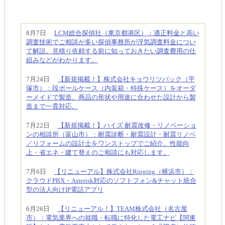
8月7日
LCM総合探偵社（東京都港区）：適正料金と高い
調査技術でご相談が多い探偵事務所が浮気調査料金につい
て解説。見積り依頼する前に知っておきたい調査費用の仕
組みなどがわかります。
7月24日
【新規掲載！】株式会社キョウリツパック（平
塚市）：段ボールケース（内装箱・特殊ケース）をオーダ
ーメイドで製造。商品の形状や用途に合わせた設計から製
造まで一貫対応。
7月22日
【新規掲載！】ハイズ 耐震改修・リノベーショ
ンの相談所（富山市）：耐震診断・耐震設計・耐震リノベ
／リフォームの設計士をワンストップでご紹介。性能向
上・省エネ・建て替えのご相談にも対応します。
7月6日
【リニューアル】株式会社Ringing（横浜市）：
クラウドPBX・Asterisk対応のソフトフォン&チャット統合
型の法人向けIP電話アプリ
6月26日
【リニューアル！】TEAM株式会社（名古屋
市）：電気業界への就職・転職に特化した電工ナビ【関東