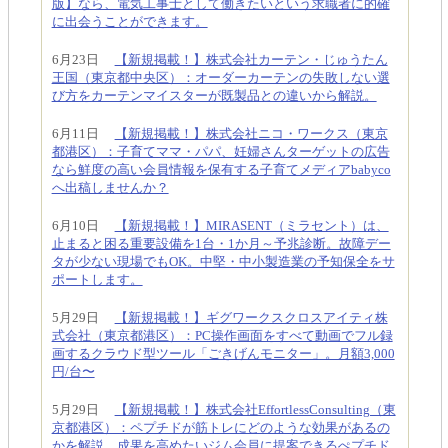
版】なら、電気工事士として働きたいという求職者に的確
に出会うことができます。
6月23日
【新規掲載！】株式会社カーテン・じゅうたん
王国（東京都中央区）：オーダーカーテンの失敗しない選
び方をカーテンマイスターが既製品との違いから解説。
6月11日
【新規掲載！】株式会社ニコ・ワークス（東京
都港区）：子育てママ・パパ、妊婦さんターゲットの広告
なら鮮度の高い会員情報を保有する子育てメディアbabyco
へ出稿しませんか？
6月10日
【新規掲載！】MIRASENT（ミラセント）は、
止まると困る重要設備を1台・1か月～予兆診断。故障デー
タが少ない現場でもOK。中堅・中小製造業の予知保全をサ
ポートします。
5月29日
【新規掲載！】ギグワークスクロスアイティ株
式会社（東京都港区）：PC操作画面をすべて動画でフル録
画するクラウド型ツール「ごきげんモニター」。月額3,000
円/台〜
5月29日
【新規掲載！】株式会社EffortlessConsulting（東
京都港区）：ペプチドが筋トレにどのような効果があるの
かを解説。成果を高めたいジム会員に提案できるぺプチド