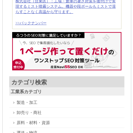
株式会社（台東区）：工場・倉庫の暑さ対策を後付けで実
現するミスト噴霧システム。機器や段ボールもミストで濡
らすことなく高温から守ります。
>>バックナンバー
カテゴリ検索
工業系カテゴリ
製造・加工
卸売り・商社
原料・材料・資源
運送・物流