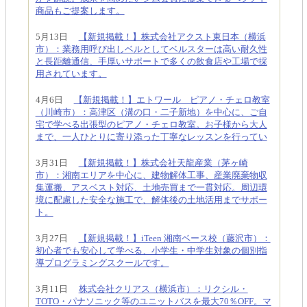
商品もご提案します。
5月13日
【新規掲載！】株式会社アクスト東日本（横浜
市）：業務用呼び出しベルとしてベルスターは高い耐久性
と長距離通信、手厚いサポートで多くの飲食店や工場で採
用されています。
4月6日
【新規掲載！】エトワール ピアノ・チェロ教室
（川崎市）：高津区（溝の口・二子新地）を中心に、ご自
宅で学べる出張型のピアノ・チェロ教室。お子様から大人
まで、一人ひとりに寄り添った丁寧なレッスンを行ってい
3月31日
【新規掲載！】株式会社天龍産業（茅ヶ崎
市）：湘南エリアを中心に、建物解体工事、産業廃棄物収
集運搬、アスベスト対応、土地売買まで一貫対応。周辺環
境に配慮した安全な施工で、解体後の土地活用までサポー
ト。
3月27日
【新規掲載！】iTeen 湘南ベース校（藤沢市）：
初心者でも安心して学べる、小学生・中学生対象の個別指
導プログラミングスクールです。
3月11日
株式会社クリアス（横浜市）：リクシル・
TOTO・パナソニック等のユニットバスを最大70％OFF。マ