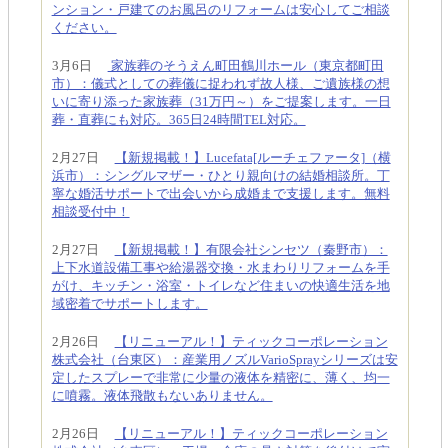
ンション・戸建てのお風呂のリフォームは安心してご相談
ください。
3月6日
家族葬のそうえん町田鶴川ホール（東京都町田
市）：儀式としての葬儀に捉われず故人様、ご遺族様の想
いに寄り添った家族葬（31万円～）をご提案します。一日
葬・直葬にも対応。365日24時間TEL対応。
2月27日
【新規掲載！】Lucefata[ルーチェファータ]（横
浜市）：シングルマザー・ひとり親向けの結婚相談所。丁
寧な婚活サポートで出会いから成婚まで支援します。無料
相談受付中！
2月27日
【新規掲載！】有限会社シンセツ（秦野市）：
上下水道設備工事や給湯器交換・水まわりリフォームを手
がけ、キッチン・浴室・トイレなど住まいの快適生活を地
域密着でサポートします。
2月26日
【リニューアル！】ティックコーポレーション
株式会社（台東区）：産業用ノズルVarioSprayシリーズは安
定したスプレーで非常に少量の液体を精密に、薄く、均一
に噴霧。液体飛散もないありません。
2月26日
【リニューアル！】ティックコーポレーション