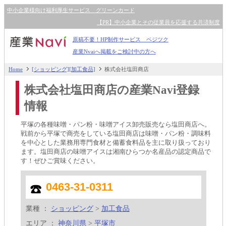
中小企業様向け福利厚生サービス グリーンカード
【PR】中小企業とその従業員を応援する共済制度
原稿不要！HP制作サービス ペジツク
産業Nvaiへ掲載をご検討中の方へ
Home
[ショッピング][加工食品]
株式会社塩田商店
株式会社塩田商店の産業Navi登録
情報
平塚の各種味噌・パン粉・味噌アイス卸売販売なら塩田商店へ。
戦前から平塚で商売をしている塩田商店は味噌・パン粉・調味料
を中心とした業務用専門食材と備蓄食料品を主に取り扱っており
ます。塩田商店の味噌アイスは湘南ひらつか名産品の認定商品で
す！ぜひご賞味ください。
0463-31-0311
業種 ：
ショッピング
>
加工食品
エリア ：
神奈川県
>
平塚市