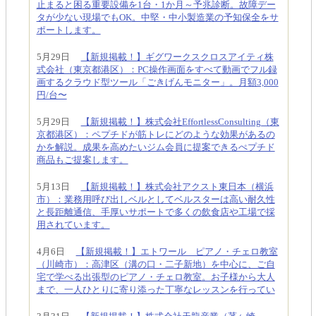
止まると困る重要設備を1台・1か月～予兆診断。故障デー
タが少ない現場でもOK。中堅・中小製造業の予知保全をサ
ポートします。
5月29日
【新規掲載！】ギグワークスクロスアイティ株
式会社（東京都港区）：PC操作画面をすべて動画でフル録
画するクラウド型ツール「ごきげんモニター」。月額3,000
円/台〜
5月29日
【新規掲載！】株式会社EffortlessConsulting（東
京都港区）：ペプチドが筋トレにどのような効果があるの
かを解説。成果を高めたいジム会員に提案できるぺプチド
商品もご提案します。
5月13日
【新規掲載！】株式会社アクスト東日本（横浜
市）：業務用呼び出しベルとしてベルスターは高い耐久性
と長距離通信、手厚いサポートで多くの飲食店や工場で採
用されています。
4月6日
【新規掲載！】エトワール ピアノ・チェロ教室
（川崎市）：高津区（溝の口・二子新地）を中心に、ご自
宅で学べる出張型のピアノ・チェロ教室。お子様から大人
まで、一人ひとりに寄り添った丁寧なレッスンを行ってい