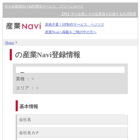
中小企業様向け福利厚生サービス グリーンカード
【PR】中小企業とその従業員を応援する共済制度
原稿不要！HP制作サービス ペジツク
産業Nvaiへ掲載をご検討中の方へ
Home
の産業Navi登録情報
業種 ：
>
エリア ：
>
基本情報
会社名
会社名カナ