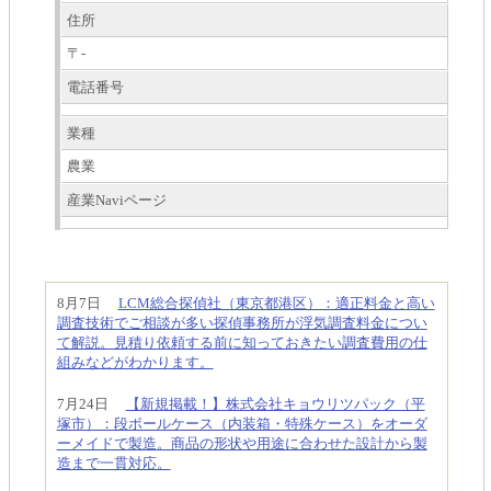
住所
〒-
電話番号
業種
農業
産業Naviページ
8月7日
LCM総合探偵社（東京都港区）：適正料金と高い
調査技術でご相談が多い探偵事務所が浮気調査料金につい
て解説。見積り依頼する前に知っておきたい調査費用の仕
組みなどがわかります。
7月24日
【新規掲載！】株式会社キョウリツパック（平
塚市）：段ボールケース（内装箱・特殊ケース）をオーダ
ーメイドで製造。商品の形状や用途に合わせた設計から製
造まで一貫対応。