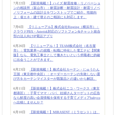
7月22日
【新規掲載！】ハイズ 耐震改修・リノベーショ
ンの相談所（富山市）：耐震診断・耐震設計・耐震リノベ
／リフォームの設計士をワンストップでご紹介。性能向
上・省エネ・建て替えのご相談にも対応します。
7月6日
【リニューアル】株式会社Ringing（横浜市）：
クラウドPBX・Asterisk対応のソフトフォン&チャット統合
型の法人向けIP電話アプリ
6月26日
【リニューアル！】TEAM株式会社（名古屋
市）：電気業界への就職・転職に特化した電工ナビ【関東
版】なら、電気工事士として働きたいという求職者に的確
に出会うことができます。
6月23日
【新規掲載！】株式会社カーテン・じゅうたん
王国（東京都中央区）：オーダーカーテンの失敗しない選
び方をカーテンマイスターが既製品との違いから解説。
6月11日
【新規掲載！】株式会社ニコ・ワークス（東京
都港区）：子育てママ・パパ、妊婦さんターゲットの広告
なら鮮度の高い会員情報を保有する子育てメディアbabyco
へ出稿しませんか？
6月10日
【新規掲載！】MIRASENT（ミラセント）は、