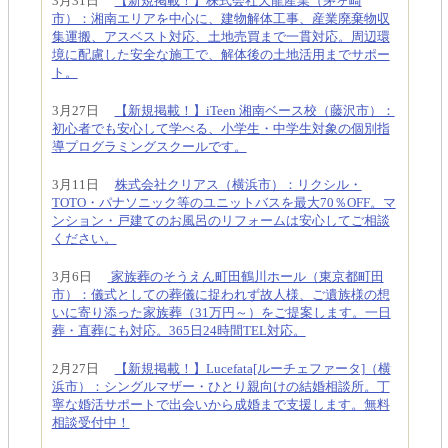
3月31日
【新規掲載！】株式会社天龍産業（茅ヶ崎
市）：湘南エリアを中心に、建物解体工事、産業廃棄物収
集運搬、アスベスト対応、土地売買まで一貫対応。周辺環
境に配慮した安全な施工で、解体後の土地活用までサポー
ト。
3月27日
【新規掲載！】iTeen 湘南ベース校（藤沢市）：
初心者でも安心して学べる、小学生・中学生対象の個別指
導プログラミングスクールです。
3月11日
株式会社クリアス（横浜市）：リクシル・
TOTO・パナソニック等のユニットバスを最大70％OFF。マ
ンション・戸建てのお風呂のリフォームは安心してご相談
ください。
3月6日
家族葬のそうえん町田鶴川ホール（東京都町田
市）：儀式としての葬儀に捉われず故人様、ご遺族様の想
いに寄り添った家族葬（31万円～）をご提案します。一日
葬・直葬にも対応。365日24時間TEL対応。
2月27日
【新規掲載！】Lucefata[ルーチェファータ]（横
浜市）：シングルマザー・ひとり親向けの結婚相談所。丁
寧な婚活サポートで出会いから成婚まで支援します。無料
相談受付中！