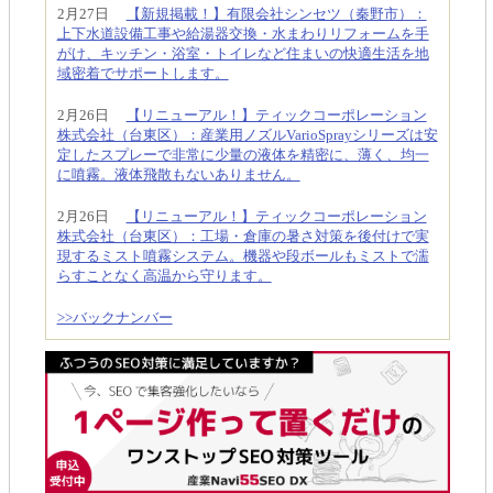
2月27日
【新規掲載！】有限会社シンセツ（秦野市）：
上下水道設備工事や給湯器交換・水まわりリフォームを手
がけ、キッチン・浴室・トイレなど住まいの快適生活を地
域密着でサポートします。
2月26日
【リニューアル！】ティックコーポレーション
株式会社（台東区）：産業用ノズルVarioSprayシリーズは安
定したスプレーで非常に少量の液体を精密に、薄く、均一
に噴霧。液体飛散もないありません。
2月26日
【リニューアル！】ティックコーポレーション
株式会社（台東区）：工場・倉庫の暑さ対策を後付けで実
現するミスト噴霧システム。機器や段ボールもミストで濡
らすことなく高温から守ります。
>>バックナンバー