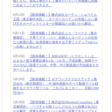
版】なら、電気工事士として働きたいという求職者に的確
に出会うことができます。
6月23日
【新規掲載！】株式会社カーテン・じゅうたん
王国（東京都中央区）：オーダーカーテンの失敗しない選
び方をカーテンマイスターが既製品との違いから解説。
6月11日
【新規掲載！】株式会社ニコ・ワークス（東京
都港区）：子育てママ・パパ、妊婦さんターゲットの広告
なら鮮度の高い会員情報を保有する子育てメディアbabyco
へ出稿しませんか？
6月10日
【新規掲載！】MIRASENT（ミラセント）は、
止まると困る重要設備を1台・1か月～予兆診断。故障デー
タが少ない現場でもOK。中堅・中小製造業の予知保全をサ
ポートします。
5月29日
【新規掲載！】ギグワークスクロスアイティ株
式会社（東京都港区）：PC操作画面をすべて動画でフル録
画するクラウド型ツール「ごきげんモニター」。月額3,000
円/台〜
5月29日
【新規掲載！】株式会社EffortlessConsulting（東
京都港区）：ペプチドが筋トレにどのような効果があるの
かを解説。成果を高めたいジム会員に提案できるぺプチド