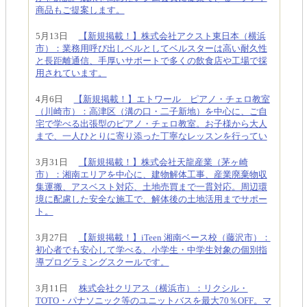
商品もご提案します。
5月13日
【新規掲載！】株式会社アクスト東日本（横浜
市）：業務用呼び出しベルとしてベルスターは高い耐久性
と長距離通信、手厚いサポートで多くの飲食店や工場で採
用されています。
4月6日
【新規掲載！】エトワール ピアノ・チェロ教室
（川崎市）：高津区（溝の口・二子新地）を中心に、ご自
宅で学べる出張型のピアノ・チェロ教室。お子様から大人
まで、一人ひとりに寄り添った丁寧なレッスンを行ってい
3月31日
【新規掲載！】株式会社天龍産業（茅ヶ崎
市）：湘南エリアを中心に、建物解体工事、産業廃棄物収
集運搬、アスベスト対応、土地売買まで一貫対応。周辺環
境に配慮した安全な施工で、解体後の土地活用までサポー
ト。
3月27日
【新規掲載！】iTeen 湘南ベース校（藤沢市）：
初心者でも安心して学べる、小学生・中学生対象の個別指
導プログラミングスクールです。
3月11日
株式会社クリアス（横浜市）：リクシル・
TOTO・パナソニック等のユニットバスを最大70％OFF。マ