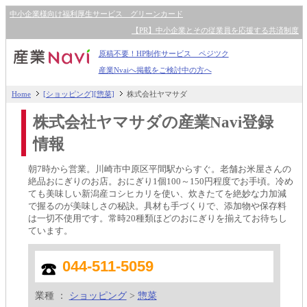
中小企業様向け福利厚生サービス グリーンカード
【PR】中小企業とその従業員を応援する共済制度
原稿不要！HP制作サービス ペジツク
産業Nvaiへ掲載をご検討中の方へ
Home
[ショッピング][惣菜]
株式会社ヤマサダ
株式会社ヤマサダの産業Navi登録
情報
朝7時から営業。川崎市中原区平間駅からすぐ。老舗お米屋さんの
絶品おにぎりのお店。おにぎり1個100～150円程度でお手頃。冷め
ても美味しい新潟産コシヒカリを使い、炊きたてを絶妙な力加減
で握るのが美味しさの秘訣。具材も手づくりで、添加物や保存料
は一切不使用です。常時20種類ほどのおにぎりを揃えてお待ちし
ています。
044-511-5059
業種 ：
ショッピング
>
惣菜