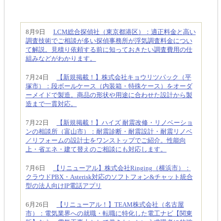
8月9日
LCM総合探偵社（東京都港区）：適正料金と高い
調査技術でご相談が多い探偵事務所が浮気調査料金につい
て解説。見積り依頼する前に知っておきたい調査費用の仕
組みなどがわかります。
7月24日
【新規掲載！】株式会社キョウリツパック（平
塚市）：段ボールケース（内装箱・特殊ケース）をオーダ
ーメイドで製造。商品の形状や用途に合わせた設計から製
造まで一貫対応。
7月22日
【新規掲載！】ハイズ 耐震改修・リノベーショ
ンの相談所（富山市）：耐震診断・耐震設計・耐震リノベ
／リフォームの設計士をワンストップでご紹介。性能向
上・省エネ・建て替えのご相談にも対応します。
7月6日
【リニューアル】株式会社Ringing（横浜市）：
クラウドPBX・Asterisk対応のソフトフォン&チャット統合
型の法人向けIP電話アプリ
6月26日
【リニューアル！】TEAM株式会社（名古屋
市）：電気業界への就職・転職に特化した電工ナビ【関東