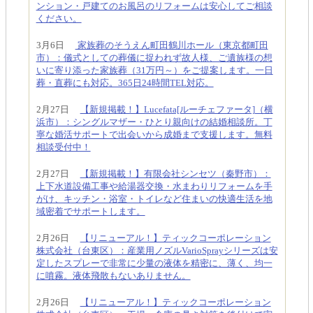
ンション・戸建てのお風呂のリフォームは安心してご相談
ください。
3月6日
家族葬のそうえん町田鶴川ホール（東京都町田
市）：儀式としての葬儀に捉われず故人様、ご遺族様の想
いに寄り添った家族葬（31万円～）をご提案します。一日
葬・直葬にも対応。365日24時間TEL対応。
2月27日
【新規掲載！】Lucefata[ルーチェファータ]（横
浜市）：シングルマザー・ひとり親向けの結婚相談所。丁
寧な婚活サポートで出会いから成婚まで支援します。無料
相談受付中！
2月27日
【新規掲載！】有限会社シンセツ（秦野市）：
上下水道設備工事や給湯器交換・水まわりリフォームを手
がけ、キッチン・浴室・トイレなど住まいの快適生活を地
域密着でサポートします。
2月26日
【リニューアル！】ティックコーポレーション
株式会社（台東区）：産業用ノズルVarioSprayシリーズは安
定したスプレーで非常に少量の液体を精密に、薄く、均一
に噴霧。液体飛散もないありません。
2月26日
【リニューアル！】ティックコーポレーション