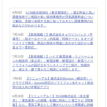
8月8日
LCM総合探偵社（東京都港区）：適正料金と高い
調査技術でご相談が多い探偵事務所が浮気調査料金につい
て解説。見積り依頼する前に知っておきたい調査費用の仕
組みなどがわかります。
7月24日
【新規掲載！】株式会社キョウリツパック（平
塚市）：段ボールケース（内装箱・特殊ケース）をオーダ
ーメイドで製造。商品の形状や用途に合わせた設計から製
造まで一貫対応。
7月22日
【新規掲載！】ハイズ 耐震改修・リノベーショ
ンの相談所（富山市）：耐震診断・耐震設計・耐震リノベ
／リフォームの設計士をワンストップでご紹介。性能向
上・省エネ・建て替えのご相談にも対応します。
7月6日
【リニューアル】株式会社Ringing（横浜市）：
クラウドPBX・Asterisk対応のソフトフォン&チャット統合
型の法人向けIP電話アプリ
6月26日
【リニューアル！】TEAM株式会社（名古屋
市）：電気業界への就職・転職に特化した電工ナビ【関東
版】なら、電気工事士として働きたいという求職者に的確