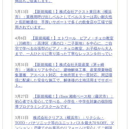
商品もご提案します。
5月13日
【新規掲載！】株式会社アクスト東日本（横浜
市）：業務用呼び出しベルとしてベルスターは高い耐久性
と長距離通信、手厚いサポートで多くの飲食店や工場で採
用されています。
4月6日
【新規掲載！】エトワール ピアノ・チェロ教室
（川崎市）：高津区（溝の口・二子新地）を中心に、ご自
宅で学べる出張型のピアノ・チェロ教室。お子様から大人
まで、一人ひとりに寄り添った丁寧なレッスンを行ってい
3月31日
【新規掲載！】株式会社天龍産業（茅ヶ崎
市）：湘南エリアを中心に、建物解体工事、産業廃棄物収
集運搬、アスベスト対応、土地売買まで一貫対応。周辺環
境に配慮した安全な施工で、解体後の土地活用までサポー
ト。
3月27日
【新規掲載！】iTeen 湘南ベース校（藤沢市）：
初心者でも安心して学べる、小学生・中学生対象の個別指
導プログラミングスクールです。
3月11日
株式会社クリアス（横浜市）：リクシル・
TOTO・パナソニック等のユニットバスを最大70％OFF。マ
ンション・戸建てのお風呂のリフォームは安心してご相談