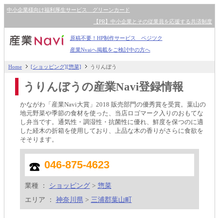
中小企業様向け福利厚生サービス グリーンカード
【PR】中小企業とその従業員を応援する共済制度
原稿不要！HP制作サービス ペジツク
産業Nvaiへ掲載をご検討中の方へ
Home
[ショッピング][惣菜]
うりんぼう
うりんぼうの産業Navi登録情報
かながわ「産業Navi大賞」2018 販売部門の優秀賞を受賞。葉山の
地元野菜や季節の食材を使った、当店ロゴマーク入りのおもてな
し弁当です。通気性・調湿性・抗菌性に優れ、鮮度を保つのに適
した経木の折箱を使用しており、上品な木の香りがさらに食欲を
そそります。
046-875-4623
業種 ：
ショッピング
>
惣菜
エリア ：
神奈川県
>
三浦郡葉山町