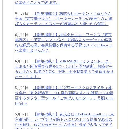
に出会うことができます。
6月23日
【新規掲載！】株式会社カーテン・じゅうたん
王国（東京都中央区）：オーダーカーテンの失敗しない選
び方をカーテンマイスターが既製品との違いから解説。
6月11日
【新規掲載！】株式会社ニコ・ワークス（東京
都港区）：子育てママ・パパ、妊婦さんターゲットの広告
なら鮮度の高い会員情報を保有する子育てメディアbabyco
へ出稿しませんか？
6月10日
【新規掲載！】MIRASENT（ミラセント）は、
止まると困る重要設備を1台・1か月～予兆診断。故障デー
タが少ない現場でもOK。中堅・中小製造業の予知保全をサ
ポートします。
5月29日
【新規掲載！】ギグワークスクロスアイティ株
式会社（東京都港区）：PC操作画面をすべて動画でフル録
画するクラウド型ツール「ごきげんモニター」。月額3,000
円/台〜
5月29日
【新規掲載！】株式会社EffortlessConsulting（東
京都港区）：ペプチドが筋トレにどのような効果があるの
かを解説。成果を高めたいジム会員に提案できるぺプチド