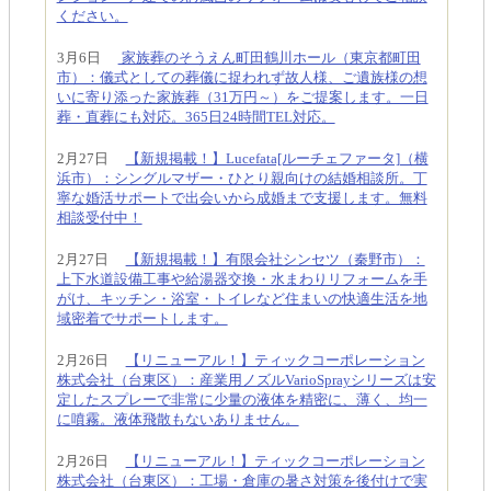
ください。
3月6日
家族葬のそうえん町田鶴川ホール（東京都町田
市）：儀式としての葬儀に捉われず故人様、ご遺族様の想
いに寄り添った家族葬（31万円～）をご提案します。一日
葬・直葬にも対応。365日24時間TEL対応。
2月27日
【新規掲載！】Lucefata[ルーチェファータ]（横
浜市）：シングルマザー・ひとり親向けの結婚相談所。丁
寧な婚活サポートで出会いから成婚まで支援します。無料
相談受付中！
2月27日
【新規掲載！】有限会社シンセツ（秦野市）：
上下水道設備工事や給湯器交換・水まわりリフォームを手
がけ、キッチン・浴室・トイレなど住まいの快適生活を地
域密着でサポートします。
2月26日
【リニューアル！】ティックコーポレーション
株式会社（台東区）：産業用ノズルVarioSprayシリーズは安
定したスプレーで非常に少量の液体を精密に、薄く、均一
に噴霧。液体飛散もないありません。
2月26日
【リニューアル！】ティックコーポレーション
株式会社（台東区）：工場・倉庫の暑さ対策を後付けで実