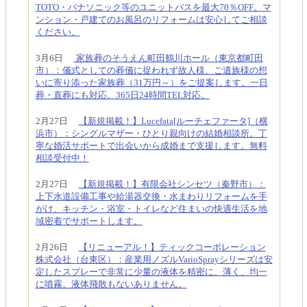
TOTO・パナソニック等のユニットバスを最大70％OFF。マ
ンション・戸建てのお風呂のリフォームは安心してご相談
ください。
3月6日
家族葬のそうえん町田鶴川ホール（東京都町田
市）：儀式としての葬儀に捉われず故人様、ご遺族様の想
いに寄り添った家族葬（31万円～）をご提案します。一日
葬・直葬にも対応。365日24時間TEL対応。
2月27日
【新規掲載！】Lucefata[ルーチェファータ]（横
浜市）：シングルマザー・ひとり親向けの結婚相談所。丁
寧な婚活サポートで出会いから成婚まで支援します。無料
相談受付中！
2月27日
【新規掲載！】有限会社シンセツ（秦野市）：
上下水道設備工事や給湯器交換・水まわりリフォームを手
がけ、キッチン・浴室・トイレなど住まいの快適生活を地
域密着でサポートします。
2月26日
【リニューアル！】ティックコーポレーション
株式会社（台東区）：産業用ノズルVarioSprayシリーズは安
定したスプレーで非常に少量の液体を精密に、薄く、均一
に噴霧。液体飛散もないありません。