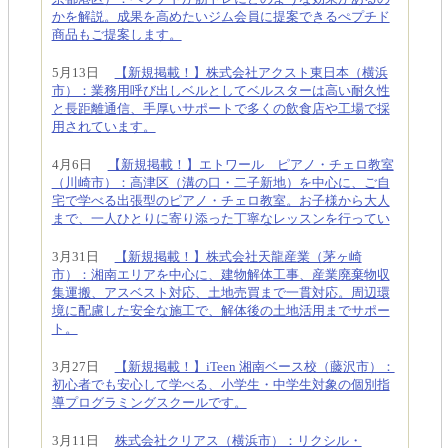
かを解説。成果を高めたいジム会員に提案できるぺプチド
商品もご提案します。
5月13日
【新規掲載！】株式会社アクスト東日本（横浜
市）：業務用呼び出しベルとしてベルスターは高い耐久性
と長距離通信、手厚いサポートで多くの飲食店や工場で採
用されています。
4月6日
【新規掲載！】エトワール ピアノ・チェロ教室
（川崎市）：高津区（溝の口・二子新地）を中心に、ご自
宅で学べる出張型のピアノ・チェロ教室。お子様から大人
まで、一人ひとりに寄り添った丁寧なレッスンを行ってい
3月31日
【新規掲載！】株式会社天龍産業（茅ヶ崎
市）：湘南エリアを中心に、建物解体工事、産業廃棄物収
集運搬、アスベスト対応、土地売買まで一貫対応。周辺環
境に配慮した安全な施工で、解体後の土地活用までサポー
ト。
3月27日
【新規掲載！】iTeen 湘南ベース校（藤沢市）：
初心者でも安心して学べる、小学生・中学生対象の個別指
導プログラミングスクールです。
3月11日
株式会社クリアス（横浜市）：リクシル・