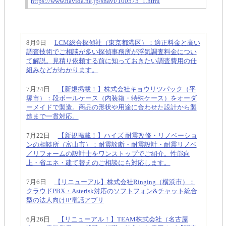
https://www.navida.ne.jp/snavi/100575_1.html
8月9日
LCM総合探偵社（東京都港区）：適正料金と高い
調査技術でご相談が多い探偵事務所が浮気調査料金につい
て解説。見積り依頼する前に知っておきたい調査費用の仕
組みなどがわかります。
7月24日
【新規掲載！】株式会社キョウリツパック（平
塚市）：段ボールケース（内装箱・特殊ケース）をオーダ
ーメイドで製造。商品の形状や用途に合わせた設計から製
造まで一貫対応。
7月22日
【新規掲載！】ハイズ 耐震改修・リノベーショ
ンの相談所（富山市）：耐震診断・耐震設計・耐震リノベ
／リフォームの設計士をワンストップでご紹介。性能向
上・省エネ・建て替えのご相談にも対応します。
7月6日
【リニューアル】株式会社Ringing（横浜市）：
クラウドPBX・Asterisk対応のソフトフォン&チャット統合
型の法人向けIP電話アプリ
6月26日
【リニューアル！】TEAM株式会社（名古屋