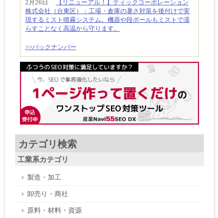
2月26日
【リニューアル！】ティックコーポレーション
株式会社（台東区）：工場・倉庫の暑さ対策を後付けで実
現するミスト噴霧システム。機器や段ボールもミストで濡
らすことなく高温から守ります。
>>バックナンバー
カテゴリ検索
工業系カテゴリ
製造・加工
卸売り・商社
原料・材料・資源