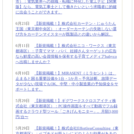
市）：電気業界への就職・転職に特化した電工ナビ【関東
版】なら、電気工事士として働きたいという求職者に的確
に出会うことができます。
6月23日
【新規掲載！】株式会社カーテン・じゅうたん
王国（東京都中央区）：オーダーカーテンの失敗しない選
び方をカーテンマイスターが既製品との違いから解説。
6月11日
【新規掲載！】株式会社ニコ・ワークス（東京
都港区）：子育てママ・パパ、妊婦さんターゲットの広告
なら鮮度の高い会員情報を保有する子育てメディアbabyco
へ出稿しませんか？
6月10日
【新規掲載！】MIRASENT（ミラセント）は、
止まると困る重要設備を1台・1か月～予兆診断。故障デー
タが少ない現場でもOK。中堅・中小製造業の予知保全をサ
ポートします。
5月29日
【新規掲載！】ギグワークスクロスアイティ株
式会社（東京都港区）：PC操作画面をすべて動画でフル録
画するクラウド型ツール「ごきげんモニター」。月額3,000
円/台〜
5月29日
【新規掲載！】株式会社EffortlessConsulting（東
京都港区）：ペプチドが筋トレにどのような効果があるの