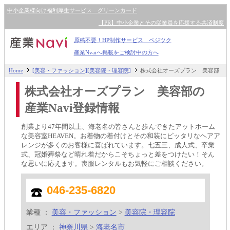
中小企業様向け福利厚生サービス グリーンカード
【PR】中小企業とその従業員を応援する共済制度
原稿不要！HP制作サービス ペジツク
産業Nvaiへ掲載をご検討中の方へ
Home
[美容・ファッション][美容院・理容院]
株式会社オーズプラン 美容部
株式会社オーズプラン 美容部の
産業Navi登録情報
創業より47年間以上、海老名の皆さんと歩んできたアットホーム
な美容室HEAVEN。お着物の着付けとその和装にピッタリなヘアア
レンジが多くのお客様に喜ばれています。七五三、成人式、卒業
式、冠婚葬祭など晴れ着だからこそちょっと差をつけたい！そん
な思いに応えます。喪服レンタルもお気軽にご相談ください。
046-235-6820
業種 ：
美容・ファッション
>
美容院・理容院
エリア ：
神奈川県
>
海老名市