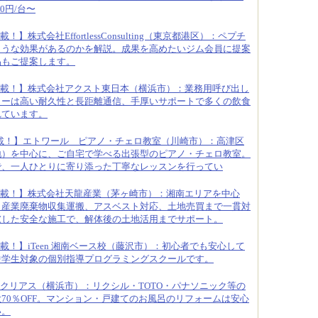
0円/台〜
！】株式会社EffortlessConsulting（東京都港区）：ペプチ
ような効果があるのかを解説。成果を高めたいジム会員に提案
品もご提案します。
載！】株式会社アクスト東日本（横浜市）：業務用呼び出し
ターは高い耐久性と長距離通信、手厚いサポートで多くの飲食
れています。
載！】エトワール ピアノ・チェロ教室（川崎市）：高津区
地）を中心に、ご自宅で学べる出張型のピアノ・チェロ教室。
で、一人ひとりに寄り添った丁寧なレッスンを行ってい
載！】株式会社天龍産業（茅ヶ崎市）：湘南エリアを中心
、産業廃棄物収集運搬、アスベスト対応、土地売買まで一貫対
慮した安全な施工で、解体後の土地活用までサポート。
載！】iTeen 湘南ベース校（藤沢市）：初心者でも安心して
中学生対象の個別指導プログラミングスクールです。
クリアス（横浜市）：リクシル・TOTO・パナソニック等の
70％OFF。マンション・戸建てのお風呂のリフォームは安心
い。