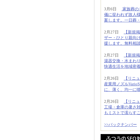
3月6日
家族葬の
儀に捉われず故人様
案します。一日葬・直
2月27日
【新規掲
ザー・ひとり親向
援します。無料相
2月27日
【新規掲
湯器交換・水まわ
快適生活を地域密
2月26日
【リニュ
産業用ノズルVari
に、薄く、均一に
2月26日
【リニュ
工場・倉庫の暑さ
もミストで濡らす
>>バックナンバー