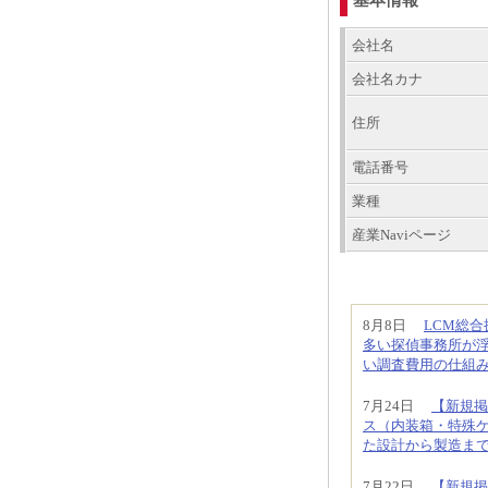
会社名
会社名カナ
住所
電話番号
業種
産業Naviページ
8月8日
LCM総
多い探偵事務所が
い調査費用の仕組
7月24日
【新規掲
ス（内装箱・特殊
た設計から製造ま
7月22日
【新規掲