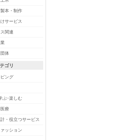
・土木
・製本・制作
向けサービス
ィス関連
事業
・団体
テゴリ
ッピング
メ
学ぶ･楽しむ
・医療
設計・役立つサービス
ファッション