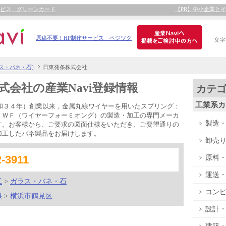
ービス グリーンカード
【PR】中小企業と
原稿不要！HP制作サービス ペジツク
ラス・バネ・石]
日東発条株式会社
式会社の産業Navi登録情報
カテ
工業系カ
昭和３４年）創業以来，金属丸線ワイヤーを用いたスプリング：
・ＷＦ（ワイヤーフォーミオング）の製造・加工の専門メーカ
製造
す。お客様から、ご要求の図面仕様をいただき、ご要望通りの
加工したバネ製品をお届けします。
卸売
2-3911
原料
運送
工
>
ガラス・バネ・石
コン
県
>
横浜市鶴見区
設計