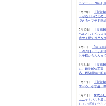
ニター」。月額3,00
5月29日
【新規掲載
ドが筋トレにどの
できるぺプチド商
5月13日
【新規掲
ベルとしてベルス
店や工場で採用さ
4月6日
【新規掲
（溝の口・二子新
お子様から大人ま
3月31日
【新規掲
に、建物解体工事
応。周辺環境に配
3月27日
【新規掲
学べる、小学生・
3月11日
株式会社
ユニットバスを最大
してご相談くださ