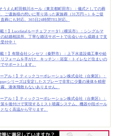
そうえん町田鶴川ホール（東京都町田市）：儀式としての葬
、ご遺族様の想いに寄り添った家族葬（31万円～）をご提
葬にも対応。365日24時間TEL対応。
載！】Lucefata[ルーチェファータ]（横浜市）：シングルマ
けの結婚相談所。丁寧な婚活サポートで出会いから成婚まで支
談受付中！
載！】有限会社シンセツ（秦野市）：上下水道設備工事や給
りリフォームを手がけ、キッチン・浴室・トイレなど住まいの
着でサポートします。
ーアル！】ティックコーポレーション株式会社（台東区）：
oSprayシリーズは安定したスプレーで非常に少量の液体を精密
噴霧。液体飛散もないありません。
ーアル！】ティックコーポレーション株式会社（台東区）：
対策を後付けで実現するミスト噴霧システム。機器や段ボール
ことなく高温から守ります。