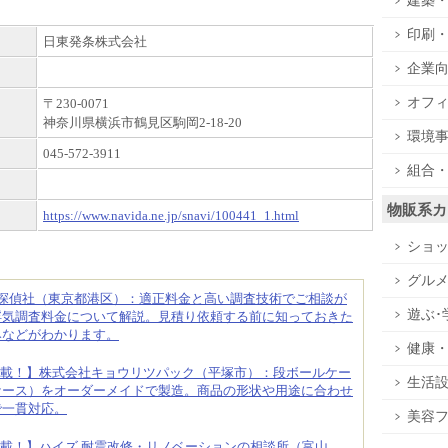
建築
印刷
日東発条株式会社
企業
オフ
〒230-0071
神奈川県横浜市鶴見区駒岡2-18-20
環境
045-572-3911
組合
物販系カ
https://www.navida.ne.jp/snavi/100441_1.html
ショ
グル
合探偵社（東京都港区）：適正料金と高い調査技術でご相談が
遊ぶ･
浮気調査料金について解説。見積り依頼する前に知っておきた
みなどがわかります。
健康
載！】株式会社キョウリツパック（平塚市）：段ボールケー
生活
ケース）をオーダーメイドで製造。商品の形状や用途に合わせ
で一貫対応。
美容
載！】ハイズ 耐震改修・リノベーションの相談所（富山