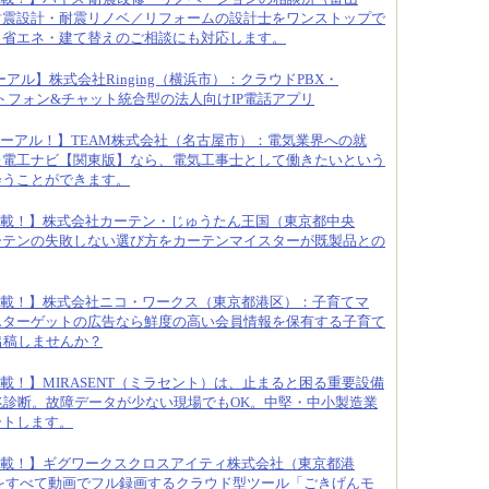
耐震設計・耐震リノベ／リフォームの設計士をワンストップで
・省エネ・建て替えのご相談にも対応します。
アル】株式会社Ringing（横浜市）：クラウドPBX・
のソフトフォン&チャット統合型の法人向けIP電話アプリ
ーアル！】TEAM株式会社（名古屋市）：電気業界への就
た電工ナビ【関東版】なら、電気工事士として働きたいという
会うことができます。
載！】株式会社カーテン・じゅうたん王国（東京都中央
ーテンの失敗しない選び方をカーテンマイスターが既製品との
載！】株式会社ニコ・ワークス（東京都港区）：子育てマ
んターゲットの広告なら鮮度の高い会員情報を保有する子育て
へ出稿しませんか？
載！】MIRASENT（ミラセント）は、止まると困る重要設備
兆診断。故障データが少ない現場でもOK。中堅・中小製造業
ートします。
載！】ギグワークスクロスアイティ株式会社（東京都港
をすべて動画でフル録画するクラウド型ツール「ごきげんモ