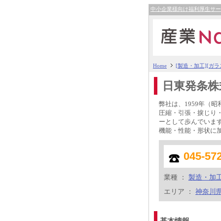
中小企業様向け福利厚生サ
Home
[製造・加工][ガ
日東発条株
弊社は、1959年（
圧縮・引張・捩じり
ーとして歩んでいま
機能・性能・形状に
045-57
業種 ：
製造・加
エリア ：
神奈川
基本情報