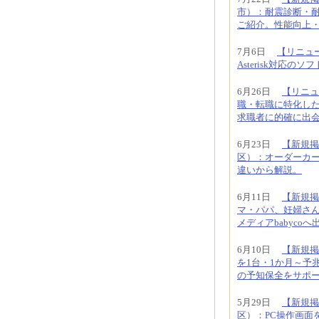
市）：耐震診断・
ご紹介。性能向上
7月6日
【リニュー
Asterisk対応
6月26日
【リニュ
職・転職に特化し
求職者に的確に出
6月23日
【新規掲
区）：オーダーカ
違いから解説。
6月11日
【新規掲
マ・パパ、妊婦さ
メディアbabyco
6月10日
【新規掲
を1台・1か月～予
の予知保全をサポ
5月29日
【新規掲
区）：PC操作画面