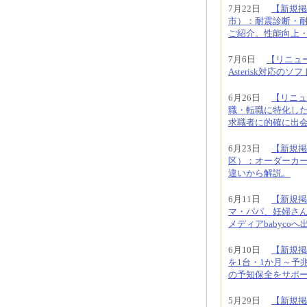
7月22日
【新規掲
市）：耐震診断・
ご紹介。性能向上
7月6日
【リニュー
Asterisk対応
6月26日
【リニュ
職・転職に特化し
求職者に的確に出
6月23日
【新規掲
区）：オーダーカ
違いから解説。
6月11日
【新規掲
マ・パパ、妊婦さ
メディアbabyco
6月10日
【新規掲
を1台・1か月～予
の予知保全をサポ
5月29日
【新規掲