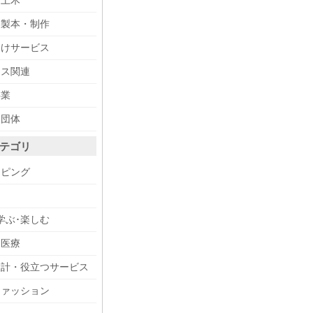
・土木
・製本・制作
向けサービス
ィス関連
事業
・団体
テゴリ
ッピング
メ
学ぶ･楽しむ
・医療
設計・役立つサービス
ファッション