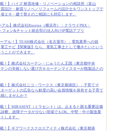
載！】ハイズ 耐震改修・リノベーションの相談所（富山
耐震設計・耐震リノベ／リフォームの設計士をワンストップで
・省エネ・建て替えのご相談にも対応します。
アル】株式会社Ringing（横浜市）：クラウドPBX・
のソフトフォン&チャット統合型の法人向けIP電話アプリ
ーアル！】TEAM株式会社（名古屋市）：電気業界への就
た電工ナビ【関東版】なら、電気工事士として働きたいという
会うことができます。
載！】株式会社カーテン・じゅうたん王国（東京都中央
ーテンの失敗しない選び方をカーテンマイスターが既製品との
載！】株式会社ニコ・ワークス（東京都港区）：子育てマ
んターゲットの広告なら鮮度の高い会員情報を保有する子育て
へ出稿しませんか？
載！】MIRASENT（ミラセント）は、止まると困る重要設備
兆診断。故障データが少ない現場でもOK。中堅・中小製造業
ートします。
載！】ギグワークスクロスアイティ株式会社（東京都港