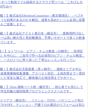
をすべて動画でフル録画するクラウド型ツール「ごきげんモ
0円/台〜
！】株式会社EffortlessConsulting（東京都港区）：ペプチ
ような効果があるのかを解説。成果を高めたいジム会員に提案
品もご提案します。
載！】株式会社アクスト東日本（横浜市）：業務用呼び出し
ターは高い耐久性と長距離通信、手厚いサポートで多くの飲食
れています。
載！】エトワール ピアノ・チェロ教室（川崎市）：高津区
地）を中心に、ご自宅で学べる出張型のピアノ・チェロ教室。
で、一人ひとりに寄り添った丁寧なレッスンを行ってい
載！】株式会社天龍産業（茅ヶ崎市）：湘南エリアを中心
、産業廃棄物収集運搬、アスベスト対応、土地売買まで一貫対
慮した安全な施工で、解体後の土地活用までサポート。
載！】iTeen 湘南ベース校（藤沢市）：初心者でも安心して
中学生対象の個別指導プログラミングスクールです。
クリアス（横浜市）：リクシル・TOTO・パナソニック等の
70％OFF。マンション・戸建てのお風呂のリフォームは安心