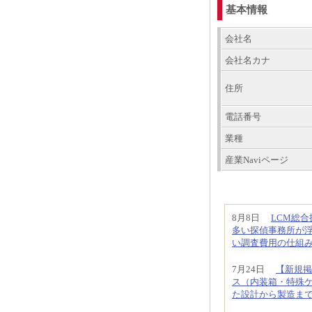
基本情報
会社名
会社名カナ
住所
電話番号
業種
産業Naviページ
8月8日
LCM総
多い探偵事務所が
い調査費用の仕組
7月24日
【新規掲
ス（内装箱・特殊
た設計から製造ま