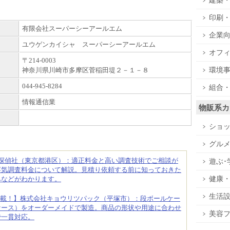
建築
印刷
有限会社スーパーシーアールエム
企業
ユウゲンカイシャ スーパーシーアールエム
オフ
〒214-0003
環境
神奈川県川崎市多摩区菅稲田堤２－１－８
044-945-8284
組合
情報通信業
物販系カ
ショ
グル
合探偵社（東京都港区）：適正料金と高い調査技術でご相談が
遊ぶ･
浮気調査料金について解説。見積り依頼する前に知っておきた
健康
みなどがわかります。
生活
載！】株式会社キョウリツパック（平塚市）：段ボールケー
ケース）をオーダーメイドで製造。商品の形状や用途に合わせ
美容
で一貫対応。