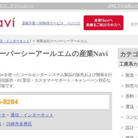
ービス グリーンカード
【PR】中小企業と
原稿不要！HP制作サービス ペジツク
通信・インターネット]
有限会社スーパーシーアールエム
ーパーシーアールエムの産業Navi
カテ
工業系カ
spireを使ったコールセンターシステム製品の販売および開発を行
製造
通信販売・EC受注・カスタマーサポート・キャンペーン対応な
卸売
可能です。
原料
5-8284
運送
ータ
>
通信・インターネット
コン
県
>
川崎市多摩区
設計