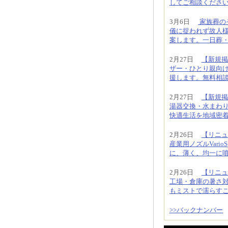
してご相談くださ
3月6日
家族葬の
儀に捉われず故人様
案します。一日葬・直
2月27日
【新規掲
ザー・ひとり親向
援します。無料相
2月27日
【新規掲
湯器交換・水まわ
快適生活を地域密
2月26日
【リニュ
産業用ノズルVari
に、薄く、均一に
2月26日
【リニュ
工場・倉庫の暑さ
もミストで濡らす
>>バックナンバー