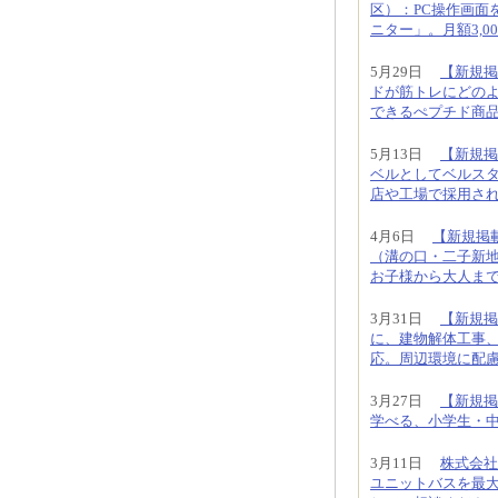
区）：PC操作画面
ニター」。月額3,00
5月29日
【新規掲載
ドが筋トレにどの
できるぺプチド商
5月13日
【新規掲
ベルとしてベルス
店や工場で採用さ
4月6日
【新規掲
（溝の口・二子新
お子様から大人ま
3月31日
【新規掲
に、建物解体工事
応。周辺環境に配
3月27日
【新規掲
学べる、小学生・
3月11日
株式会社
ユニットバスを最大