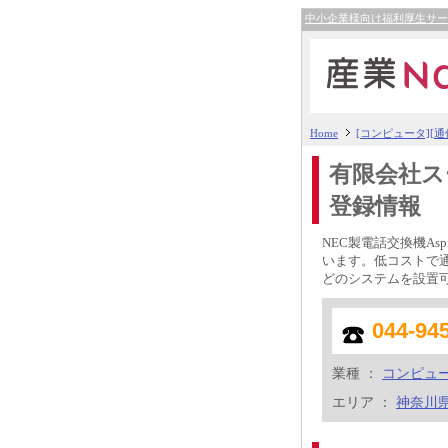
中小企業様向け福利厚生サ
Home
[コンピュータ][
有限会社ス
登録情報
NEC製電話交換機A
います。低コストで
どのシステムを設置
044-94
業種 ：
コンピュ
エリア ：
神奈川