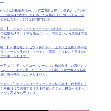
い。
そうえん町田鶴川ホール（東京都町田市）：儀式としての葬
、ご遺族様の想いに寄り添った家族葬（31万円～）をご提
葬にも対応。365日24時間TEL対応。
載！】Lucefata[ルーチェファータ]（横浜市）：シングルマ
けの結婚相談所。丁寧な婚活サポートで出会いから成婚まで支
談受付中！
載！】有限会社シンセツ（秦野市）：上下水道設備工事や給
りリフォームを手がけ、キッチン・浴室・トイレなど住まいの
着でサポートします。
ーアル！】ティックコーポレーション株式会社（台東区）：
oSprayシリーズは安定したスプレーで非常に少量の液体を精密
噴霧。液体飛散もないありません。
ーアル！】ティックコーポレーション株式会社（台東区）：
対策を後付けで実現するミスト噴霧システム。機器や段ボール
ことなく高温から守ります。