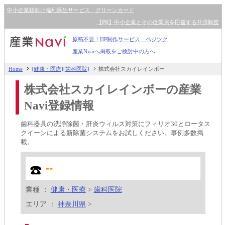
中小企業様向け福利厚生サービス グリーンカード
【PR】中小企業とその従業員を応援する共済制度
原稿不要！HP制作サービス ペジツク
産業Nvaiへ掲載をご検討中の方へ
Home
[健康・医療][歯科医院]
株式会社スカイレインボー
株式会社スカイレインボーの産業
Navi登録情報
歯科器具の洗浄除菌・肝炎ウィルス対策にフィリオ30とロータス
クイーンによる新除菌システムをお試しください。事例多数掲
載。
--
業種 ：
健康・医療
>
歯科医院
エリア ：
神奈川県
>