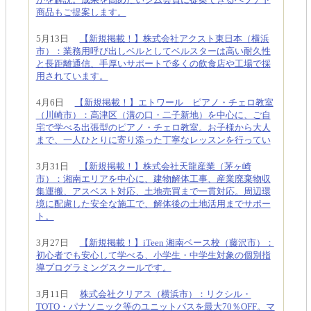
商品もご提案します。
5月13日
【新規掲載！】株式会社アクスト東日本（横浜
市）：業務用呼び出しベルとしてベルスターは高い耐久性
と長距離通信、手厚いサポートで多くの飲食店や工場で採
用されています。
4月6日
【新規掲載！】エトワール ピアノ・チェロ教室
（川崎市）：高津区（溝の口・二子新地）を中心に、ご自
宅で学べる出張型のピアノ・チェロ教室。お子様から大人
まで、一人ひとりに寄り添った丁寧なレッスンを行ってい
3月31日
【新規掲載！】株式会社天龍産業（茅ヶ崎
市）：湘南エリアを中心に、建物解体工事、産業廃棄物収
集運搬、アスベスト対応、土地売買まで一貫対応。周辺環
境に配慮した安全な施工で、解体後の土地活用までサポー
ト。
3月27日
【新規掲載！】iTeen 湘南ベース校（藤沢市）：
初心者でも安心して学べる、小学生・中学生対象の個別指
導プログラミングスクールです。
3月11日
株式会社クリアス（横浜市）：リクシル・
TOTO・パナソニック等のユニットバスを最大70％OFF。マ