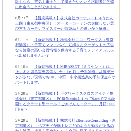
版】なら、電気工事士として働きたいという求職者に的確
に出会うことができます。
6月23日
【新規掲載！】株式会社カーテン・じゅうたん
王国（東京都中央区）：オーダーカーテンの失敗しない選
び方をカーテンマイスターが既製品との違いから解説。
6月11日
【新規掲載！】株式会社ニコ・ワークス（東京
都港区）：子育てママ・パパ、妊婦さんターゲットの広告
なら鮮度の高い会員情報を保有する子育てメディアbabyco
へ出稿しませんか？
6月10日
【新規掲載！】MIRASENT（ミラセント）は、
止まると困る重要設備を1台・1か月～予兆診断。故障デー
タが少ない現場でもOK。中堅・中小製造業の予知保全をサ
ポートします。
5月29日
【新規掲載！】ギグワークスクロスアイティ株
式会社（東京都港区）：PC操作画面をすべて動画でフル録
画するクラウド型ツール「ごきげんモニター」。月額3,000
円/台〜
5月29日
【新規掲載！】株式会社EffortlessConsulting（東
京都港区）：ペプチドが筋トレにどのような効果があるの
かを解説。成果を高めたいジム会員に提案できるぺプチド