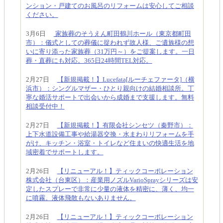
ンション・戸建てのお風呂のリフォームは安心してご相談
ください。
3月6日
家族葬のそうえん町田鶴川ホール（東京都町田
市）：儀式としての葬儀に捉われず故人様、ご遺族様の想
いに寄り添った家族葬（31万円～）をご提案します。一日
葬・直葬にも対応。365日24時間TEL対応。
2月27日
【新規掲載！】Lucefata[ルーチェファータ]（横
浜市）：シングルマザー・ひとり親向けの結婚相談所。丁
寧な婚活サポートで出会いから成婚まで支援します。無料
相談受付中！
2月27日
【新規掲載！】有限会社シンセツ（秦野市）：
上下水道設備工事や給湯器交換・水まわりリフォームを手
がけ、キッチン・浴室・トイレなど住まいの快適生活を地
域密着でサポートします。
2月26日
【リニューアル！】ティックコーポレーション
株式会社（台東区）：産業用ノズルVarioSprayシリーズは安
定したスプレーで非常に少量の液体を精密に、薄く、均一
に噴霧。液体飛散もないありません。
2月26日
【リニューアル！】ティックコーポレーション