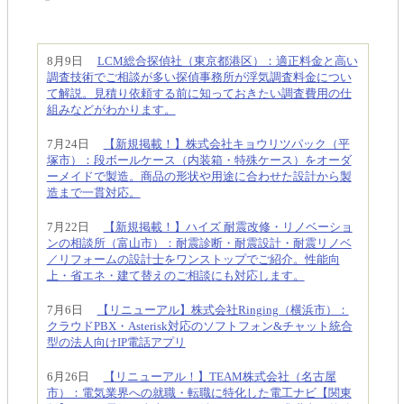
8月9日
LCM総合探偵社（東京都港区）：適正料金と高い
調査技術でご相談が多い探偵事務所が浮気調査料金につい
て解説。見積り依頼する前に知っておきたい調査費用の仕
組みなどがわかります。
7月24日
【新規掲載！】株式会社キョウリツパック（平
塚市）：段ボールケース（内装箱・特殊ケース）をオーダ
ーメイドで製造。商品の形状や用途に合わせた設計から製
造まで一貫対応。
7月22日
【新規掲載！】ハイズ 耐震改修・リノベーショ
ンの相談所（富山市）：耐震診断・耐震設計・耐震リノベ
／リフォームの設計士をワンストップでご紹介。性能向
上・省エネ・建て替えのご相談にも対応します。
7月6日
【リニューアル】株式会社Ringing（横浜市）：
クラウドPBX・Asterisk対応のソフトフォン&チャット統合
型の法人向けIP電話アプリ
6月26日
【リニューアル！】TEAM株式会社（名古屋
市）：電気業界への就職・転職に特化した電工ナビ【関東