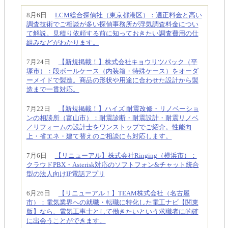
8月6日
LCM総合探偵社（東京都港区）：適正料金と高い
調査技術でご相談が多い探偵事務所が浮気調査料金につい
て解説。見積り依頼する前に知っておきたい調査費用の仕
組みなどがわかります。
7月24日
【新規掲載！】株式会社キョウリツパック（平
塚市）：段ボールケース（内装箱・特殊ケース）をオーダ
ーメイドで製造。商品の形状や用途に合わせた設計から製
造まで一貫対応。
7月22日
【新規掲載！】ハイズ 耐震改修・リノベーショ
ンの相談所（富山市）：耐震診断・耐震設計・耐震リノベ
／リフォームの設計士をワンストップでご紹介。性能向
上・省エネ・建て替えのご相談にも対応します。
7月6日
【リニューアル】株式会社Ringing（横浜市）：
クラウドPBX・Asterisk対応のソフトフォン&チャット統合
型の法人向けIP電話アプリ
6月26日
【リニューアル！】TEAM株式会社（名古屋
市）：電気業界への就職・転職に特化した電工ナビ【関東
版】なら、電気工事士として働きたいという求職者に的確
に出会うことができます。