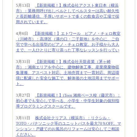
5月13日
【新規掲載！】株式会社アクスト東日本（横浜
市）：業務用呼び出しベルとしてベルスターは高い耐久性
と長距離通信、手厚いサポートで多くの飲食店や工場で採
用されています。
4月6日
【新規掲載！】エトワール ピアノ・チェロ教室
（川崎市）：高津区（溝の口・二子新地）を中心に、ご自
宅で学べる出張型のピアノ・チェロ教室。お子様から大人
まで、一人ひとりに寄り添った丁寧なレッスンを行ってい
3月31日
【新規掲載！】株式会社天龍産業（茅ヶ崎
市）：湘南エリアを中心に、建物解体工事、産業廃棄物収
集運搬、アスベスト対応、土地売買まで一貫対応。周辺環
境に配慮した安全な施工で、解体後の土地活用までサポー
ト。
3月27日
【新規掲載！】iTeen 湘南ベース校（藤沢市）：
初心者でも安心して学べる、小学生・中学生対象の個別指
導プログラミングスクールです。
3月11日
株式会社クリアス（横浜市）：リクシル・
TOTO・パナソニック等のユニットバスを最大70％OFF。マ
ンション・戸建てのお風呂のリフォームは安心してご相談
ください。