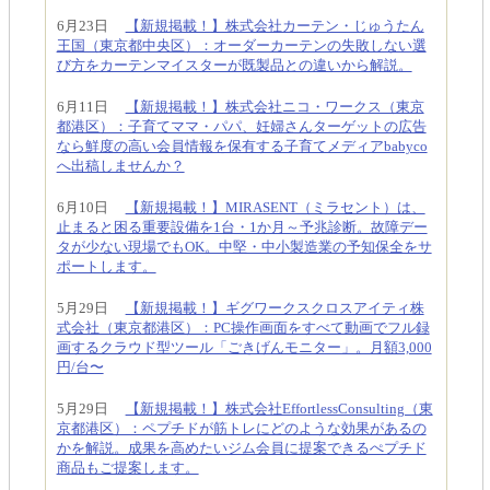
6月23日
【新規掲載！】株式会社カーテン・じゅうたん
王国（東京都中央区）：オーダーカーテンの失敗しない選
び方をカーテンマイスターが既製品との違いから解説。
6月11日
【新規掲載！】株式会社ニコ・ワークス（東京
都港区）：子育てママ・パパ、妊婦さんターゲットの広告
なら鮮度の高い会員情報を保有する子育てメディアbabyco
へ出稿しませんか？
6月10日
【新規掲載！】MIRASENT（ミラセント）は、
止まると困る重要設備を1台・1か月～予兆診断。故障デー
タが少ない現場でもOK。中堅・中小製造業の予知保全をサ
ポートします。
5月29日
【新規掲載！】ギグワークスクロスアイティ株
式会社（東京都港区）：PC操作画面をすべて動画でフル録
画するクラウド型ツール「ごきげんモニター」。月額3,000
円/台〜
5月29日
【新規掲載！】株式会社EffortlessConsulting（東
京都港区）：ペプチドが筋トレにどのような効果があるの
かを解説。成果を高めたいジム会員に提案できるぺプチド
商品もご提案します。