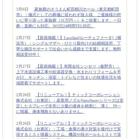
3月6日
家族葬のそうえん町田鶴川ホール（東京都町田
市）：儀式としての葬儀に捉われず故人様、ご遺族様の想
いに寄り添った家族葬（31万円～）をご提案します。一日
葬・直葬にも対応。365日24時間TEL対応。
2月27日
【新規掲載！】Lucefata[ルーチェファータ]（横
浜市）：シングルマザー・ひとり親向けの結婚相談所。丁
寧な婚活サポートで出会いから成婚まで支援します。無料
相談受付中！
2月27日
【新規掲載！】有限会社シンセツ（秦野市）：
上下水道設備工事や給湯器交換・水まわりリフォームを手
がけ、キッチン・浴室・トイレなど住まいの快適生活を地
域密着でサポートします。
2月26日
【リニューアル！】ティックコーポレーション
株式会社（台東区）：産業用ノズルVarioSprayシリーズは安
定したスプレーで非常に少量の液体を精密に、薄く、均一
に噴霧。液体飛散もないありません。
2月26日
【リニューアル！】ティックコーポレーション
株式会社（台東区）：工場・倉庫の暑さ対策を後付けで実
現するミスト噴霧システム。機器や段ボールもミストで濡