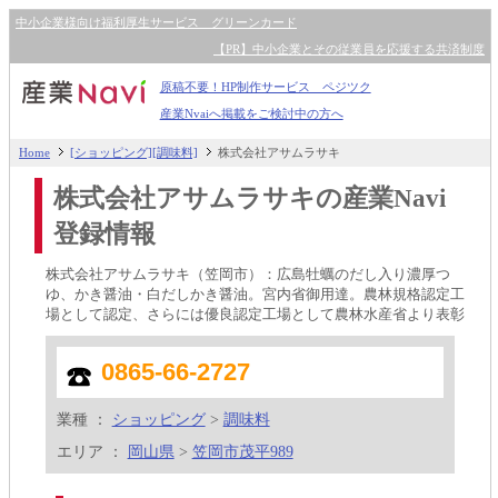
中小企業様向け福利厚生サービス グリーンカード
【PR】中小企業とその従業員を応援する共済制度
原稿不要！HP制作サービス ペジツク
産業Nvaiへ掲載をご検討中の方へ
Home
[ショッピング][調味料]
株式会社アサムラサキ
株式会社アサムラサキの産業Navi
登録情報
株式会社アサムラサキ（笠岡市）：広島牡蠣のだし入り濃厚つ
ゆ、かき醤油・白だしかき醤油。宮内省御用達。農林規格認定工
場として認定、さらには優良認定工場として農林水産省より表彰
0865-66-2727
業種 ：
ショッピング
>
調味料
エリア ：
岡山県
>
笠岡市茂平989