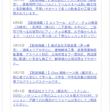
市）：業務用呼び出しベルとしてベルスターは高い耐久性
と長距離通信、手厚いサポートで多くの飲食店や工場で採
用されています。
4月6日
【新規掲載！】エトワール ピアノ・チェロ教室
（川崎市）：高津区（溝の口・二子新地）を中心に、ご自
宅で学べる出張型のピアノ・チェロ教室。お子様から大人
まで、一人ひとりに寄り添った丁寧なレッスンを行ってい
3月31日
【新規掲載！】株式会社天龍産業（茅ヶ崎
市）：湘南エリアを中心に、建物解体工事、産業廃棄物収
集運搬、アスベスト対応、土地売買まで一貫対応。周辺環
境に配慮した安全な施工で、解体後の土地活用までサポー
ト。
3月27日
【新規掲載！】iTeen 湘南ベース校（藤沢市）：
初心者でも安心して学べる、小学生・中学生対象の個別指
導プログラミングスクールです。
3月11日
株式会社クリアス（横浜市）：リクシル・
TOTO・パナソニック等のユニットバスを最大70％OFF。マ
ンション・戸建てのお風呂のリフォームは安心してご相談
ください。