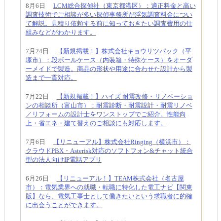
8月6日
LCM総合探偵社（東京都港区）：適正料金と高い
調査技術でご相談が多い探偵事務所が浮気調査料金につい
て解説。見積り依頼する前に知っておきたい調査費用の仕
組みなどがわかります。
7月24日
【新規掲載！】株式会社キョウリツパック（平
塚市）：段ボールケース（内装箱・特殊ケース）をオーダ
ーメイドで製造。商品の形状や用途に合わせた設計から製
造まで一貫対応。
7月22日
【新規掲載！】ハイズ 耐震改修・リノベーショ
ンの相談所（富山市）：耐震診断・耐震設計・耐震リノベ
／リフォームの設計士をワンストップでご紹介。性能向
上・省エネ・建て替えのご相談にも対応します。
7月6日
【リニューアル】株式会社Ringing（横浜市）：
クラウドPBX・Asterisk対応のソフトフォン&チャット統合
型の法人向けIP電話アプリ
6月26日
【リニューアル！】TEAM株式会社（名古屋
市）：電気業界への就職・転職に特化した電工ナビ【関東
版】なら、電気工事士として働きたいという求職者に的確
に出会うことができます。