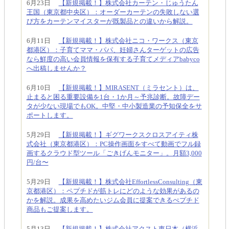
6月23日
【新規掲載！】株式会社カーテン・じゅうたん
王国（東京都中央区）：オーダーカーテンの失敗しない選
び方をカーテンマイスターが既製品との違いから解説。
6月11日
【新規掲載！】株式会社ニコ・ワークス（東京
都港区）：子育てママ・パパ、妊婦さんターゲットの広告
なら鮮度の高い会員情報を保有する子育てメディアbabyco
へ出稿しませんか？
6月10日
【新規掲載！】MIRASENT（ミラセント）は、
止まると困る重要設備を1台・1か月～予兆診断。故障デー
タが少ない現場でもOK。中堅・中小製造業の予知保全をサ
ポートします。
5月29日
【新規掲載！】ギグワークスクロスアイティ株
式会社（東京都港区）：PC操作画面をすべて動画でフル録
画するクラウド型ツール「ごきげんモニター」。月額3,000
円/台〜
5月29日
【新規掲載！】株式会社EffortlessConsulting（東
京都港区）：ペプチドが筋トレにどのような効果があるの
かを解説。成果を高めたいジム会員に提案できるぺプチド
商品もご提案します。
5月13日
【新規掲載！】株式会社アクスト東日本（横浜