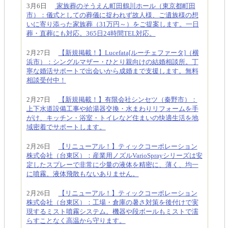
3月6日
家族葬のそうえん町田鶴川ホール（東京都町田
市）：儀式としての葬儀に捉われず故人様、ご遺族様の想
いに寄り添った家族葬（31万円～）をご提案します。一日
葬・直葬にも対応。365日24時間TEL対応。
2月27日
【新規掲載！】Lucefata[ルーチェファータ]（横
浜市）：シングルマザー・ひとり親向けの結婚相談所。丁
寧な婚活サポートで出会いから成婚まで支援します。無料
相談受付中！
2月27日
【新規掲載！】有限会社シンセツ（秦野市）：
上下水道設備工事や給湯器交換・水まわりリフォームを手
がけ、キッチン・浴室・トイレなど住まいの快適生活を地
域密着でサポートします。
2月26日
【リニューアル！】ティックコーポレーション
株式会社（台東区）：産業用ノズルVarioSprayシリーズは安
定したスプレーで非常に少量の液体を精密に、薄く、均一
に噴霧。液体飛散もないありません。
2月26日
【リニューアル！】ティックコーポレーション
株式会社（台東区）：工場・倉庫の暑さ対策を後付けで実
現するミスト噴霧システム。機器や段ボールもミストで濡
らすことなく高温から守ります。