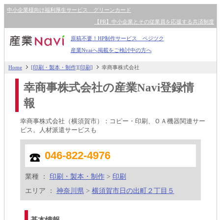
中小企業様向け福利厚生サービス グリーンカード
【PR】中小企業とその従業員を応援する共済制度
原稿不要！HP制作サービス ペジツク
産業Nvaiへ掲載をご検討中の方へ
Home
[印刷・製本・制作][印刷]
幸商事株式会社
幸商事株式会社の産業Navi登録情
報
幸商事株式会社（横須賀市）：コピー・印刷、ＯＡ機器関連サー
ビス。人材派遣サービスも
046-822-4976
業種 ：
印刷・製本・制作
>
印刷
エリア ：
神奈川県
>
横須賀市日の出町２丁目５
基本情報