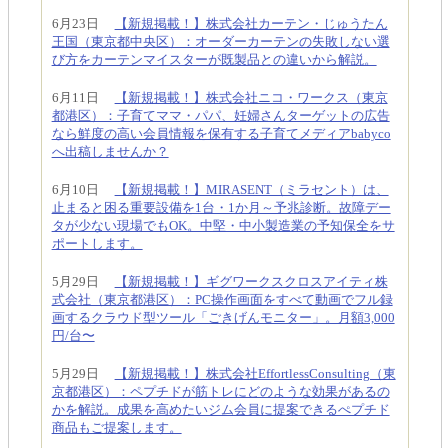
6月23日
【新規掲載！】株式会社カーテン・じゅうたん
王国（東京都中央区）：オーダーカーテンの失敗しない選
び方をカーテンマイスターが既製品との違いから解説。
6月11日
【新規掲載！】株式会社ニコ・ワークス（東京
都港区）：子育てママ・パパ、妊婦さんターゲットの広告
なら鮮度の高い会員情報を保有する子育てメディアbabyco
へ出稿しませんか？
6月10日
【新規掲載！】MIRASENT（ミラセント）は、
止まると困る重要設備を1台・1か月～予兆診断。故障デー
タが少ない現場でもOK。中堅・中小製造業の予知保全をサ
ポートします。
5月29日
【新規掲載！】ギグワークスクロスアイティ株
式会社（東京都港区）：PC操作画面をすべて動画でフル録
画するクラウド型ツール「ごきげんモニター」。月額3,000
円/台〜
5月29日
【新規掲載！】株式会社EffortlessConsulting（東
京都港区）：ペプチドが筋トレにどのような効果があるの
かを解説。成果を高めたいジム会員に提案できるぺプチド
商品もご提案します。