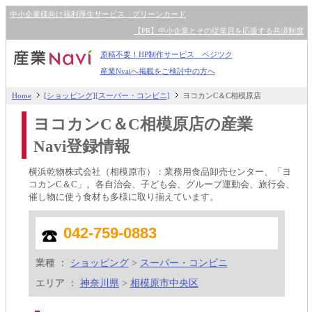
中小企業様向け福利厚生サービス グリーンカード
【PR】中小企業とその従業員を応援する共済制度
原稿不要！HP制作サービス ペジツク
産業Nvaiへ掲載をご検討中の方へ
Home
[ショッピング][スーパー・コンビニ]
ヨコカンC＆C相模原店
ヨコカンC＆C相模原店の産業
Navi登録情報
横浜乾物株式会社（相模原市）：業務用食品卸売センター、「ヨ
コカンC＆C」。各自治会、子ども会、グループ運動会、旅行会、
催し物に使う食材も多様に取り揃えています。
042-759-0883
業種 ：
ショッピング
>
スーパー・コンビニ
エリア ：
神奈川県
>
相模原市中央区