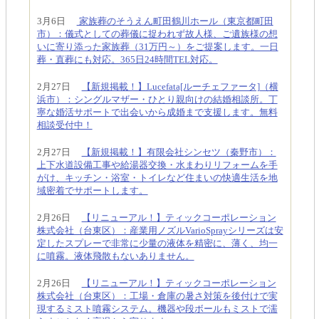
3月6日
家族葬のそうえん町田鶴川ホール（東京都町田
市）：儀式としての葬儀に捉われず故人様、ご遺族様の想
いに寄り添った家族葬（31万円～）をご提案します。一日
葬・直葬にも対応。365日24時間TEL対応。
2月27日
【新規掲載！】Lucefata[ルーチェファータ]（横
浜市）：シングルマザー・ひとり親向けの結婚相談所。丁
寧な婚活サポートで出会いから成婚まで支援します。無料
相談受付中！
2月27日
【新規掲載！】有限会社シンセツ（秦野市）：
上下水道設備工事や給湯器交換・水まわりリフォームを手
がけ、キッチン・浴室・トイレなど住まいの快適生活を地
域密着でサポートします。
2月26日
【リニューアル！】ティックコーポレーション
株式会社（台東区）：産業用ノズルVarioSprayシリーズは安
定したスプレーで非常に少量の液体を精密に、薄く、均一
に噴霧。液体飛散もないありません。
2月26日
【リニューアル！】ティックコーポレーション
株式会社（台東区）：工場・倉庫の暑さ対策を後付けで実
現するミスト噴霧システム。機器や段ボールもミストで濡