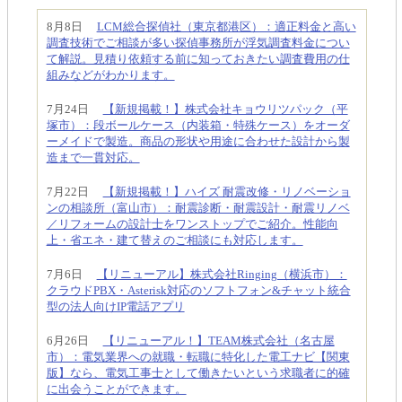
8月8日
LCM総合探偵社（東京都港区）：適正料金と高い
調査技術でご相談が多い探偵事務所が浮気調査料金につい
て解説。見積り依頼する前に知っておきたい調査費用の仕
組みなどがわかります。
7月24日
【新規掲載！】株式会社キョウリツパック（平
塚市）：段ボールケース（内装箱・特殊ケース）をオーダ
ーメイドで製造。商品の形状や用途に合わせた設計から製
造まで一貫対応。
7月22日
【新規掲載！】ハイズ 耐震改修・リノベーショ
ンの相談所（富山市）：耐震診断・耐震設計・耐震リノベ
／リフォームの設計士をワンストップでご紹介。性能向
上・省エネ・建て替えのご相談にも対応します。
7月6日
【リニューアル】株式会社Ringing（横浜市）：
クラウドPBX・Asterisk対応のソフトフォン&チャット統合
型の法人向けIP電話アプリ
6月26日
【リニューアル！】TEAM株式会社（名古屋
市）：電気業界への就職・転職に特化した電工ナビ【関東
版】なら、電気工事士として働きたいという求職者に的確
に出会うことができます。