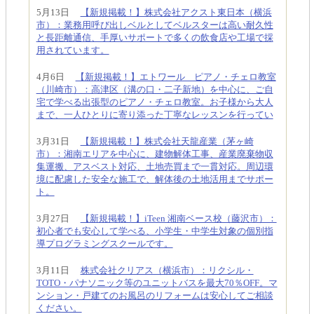
5月13日
【新規掲載！】株式会社アクスト東日本（横浜
市）：業務用呼び出しベルとしてベルスターは高い耐久性
と長距離通信、手厚いサポートで多くの飲食店や工場で採
用されています。
4月6日
【新規掲載！】エトワール ピアノ・チェロ教室
（川崎市）：高津区（溝の口・二子新地）を中心に、ご自
宅で学べる出張型のピアノ・チェロ教室。お子様から大人
まで、一人ひとりに寄り添った丁寧なレッスンを行ってい
3月31日
【新規掲載！】株式会社天龍産業（茅ヶ崎
市）：湘南エリアを中心に、建物解体工事、産業廃棄物収
集運搬、アスベスト対応、土地売買まで一貫対応。周辺環
境に配慮した安全な施工で、解体後の土地活用までサポー
ト。
3月27日
【新規掲載！】iTeen 湘南ベース校（藤沢市）：
初心者でも安心して学べる、小学生・中学生対象の個別指
導プログラミングスクールです。
3月11日
株式会社クリアス（横浜市）：リクシル・
TOTO・パナソニック等のユニットバスを最大70％OFF。マ
ンション・戸建てのお風呂のリフォームは安心してご相談
ください。