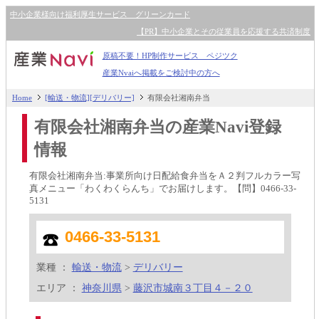
中小企業様向け福利厚生サービス グリーンカード
【PR】中小企業とその従業員を応援する共済制度
原稿不要！HP制作サービス ペジツク
産業Nvaiへ掲載をご検討中の方へ
Home
[輸送・物流][デリバリー]
有限会社湘南弁当
有限会社湘南弁当の産業Navi登録
情報
有限会社湘南弁当:事業所向け日配給食弁当をＡ２判フルカラー写
真メニュー「わくわくらんち」でお届けします。【問】0466-33-
5131
0466-33-5131
業種 ：
輸送・物流
>
デリバリー
エリア ：
神奈川県
>
藤沢市城南３丁目４－２０