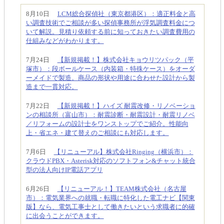
8月10日
LCM総合探偵社（東京都港区）：適正料金と高
い調査技術でご相談が多い探偵事務所が浮気調査料金につ
いて解説。見積り依頼する前に知っておきたい調査費用の
仕組みなどがわかります。
7月24日
【新規掲載！】株式会社キョウリツパック（平
塚市）：段ボールケース（内装箱・特殊ケース）をオーダ
ーメイドで製造。商品の形状や用途に合わせた設計から製
造まで一貫対応。
7月22日
【新規掲載！】ハイズ 耐震改修・リノベーショ
ンの相談所（富山市）：耐震診断・耐震設計・耐震リノベ
／リフォームの設計士をワンストップでご紹介。性能向
上・省エネ・建て替えのご相談にも対応します。
7月6日
【リニューアル】株式会社Ringing（横浜市）：
クラウドPBX・Asterisk対応のソフトフォン&チャット統合
型の法人向けIP電話アプリ
6月26日
【リニューアル！】TEAM株式会社（名古屋
市）：電気業界への就職・転職に特化した電工ナビ【関東
版】なら、電気工事士として働きたいという求職者に的確
に出会うことができます。