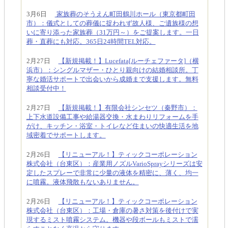
3月6日
家族葬のそうえん町田鶴川ホール（東京都町田
市）：儀式としての葬儀に捉われず故人様、ご遺族様の想
いに寄り添った家族葬（31万円～）をご提案します。一日
葬・直葬にも対応。365日24時間TEL対応。
2月27日
【新規掲載！】Lucefata[ルーチェファータ]（横
浜市）：シングルマザー・ひとり親向けの結婚相談所。丁
寧な婚活サポートで出会いから成婚まで支援します。無料
相談受付中！
2月27日
【新規掲載！】有限会社シンセツ（秦野市）：
上下水道設備工事や給湯器交換・水まわりリフォームを手
がけ、キッチン・浴室・トイレなど住まいの快適生活を地
域密着でサポートします。
2月26日
【リニューアル！】ティックコーポレーション
株式会社（台東区）：産業用ノズルVarioSprayシリーズは安
定したスプレーで非常に少量の液体を精密に、薄く、均一
に噴霧。液体飛散もないありません。
2月26日
【リニューアル！】ティックコーポレーション
株式会社（台東区）：工場・倉庫の暑さ対策を後付けで実
現するミスト噴霧システム。機器や段ボールもミストで濡