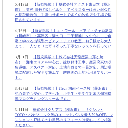
5月13日
【新規掲載！】株式会社アクスト東日本（横浜
市）：業務用呼び出しベルとしてベルスターは高い耐久性
と長距離通信、手厚いサポートで多くの飲食店や工場で採
用されています。
4月6日
【新規掲載！】エトワール ピアノ・チェロ教室
（川崎市）：高津区（溝の口・二子新地）を中心に、ご自
宅で学べる出張型のピアノ・チェロ教室。お子様から大人
まで、一人ひとりに寄り添った丁寧なレッスンを行ってい
3月31日
【新規掲載！】株式会社天龍産業（茅ヶ崎
市）：湘南エリアを中心に、建物解体工事、産業廃棄物収
集運搬、アスベスト対応、土地売買まで一貫対応。周辺環
境に配慮した安全な施工で、解体後の土地活用までサポー
ト。
3月27日
【新規掲載！】iTeen 湘南ベース校（藤沢市）：
初心者でも安心して学べる、小学生・中学生対象の個別指
導プログラミングスクールです。
3月11日
株式会社クリアス（横浜市）：リクシル・
TOTO・パナソニック等のユニットバスを最大70％OFF。マ
ンション・戸建てのお風呂のリフォームは安心してご相談
ください。