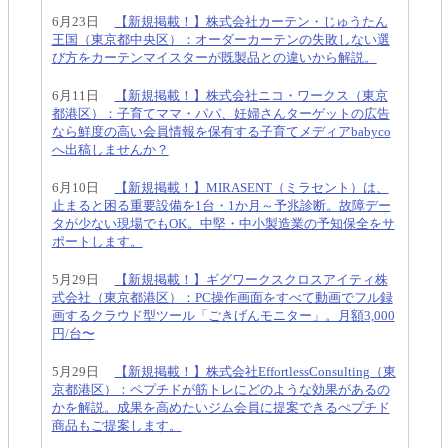
6月23日
【新規掲載！】株式会社カーテン・じゅうたん
王国（東京都中央区）：オーダーカーテンの失敗しない選
び方をカーテンマイスターが既製品との違いから解説。
6月11日
【新規掲載！】株式会社ニコ・ワークス（東京
都港区）：子育てママ・パパ、妊婦さんターゲットの広告
なら鮮度の高い会員情報を保有する子育てメディアbabyco
へ出稿しませんか？
6月10日
【新規掲載！】MIRASENT（ミラセント）は、
止まると困る重要設備を1台・1か月～予兆診断。故障デー
タが少ない現場でもOK。中堅・中小製造業の予知保全をサ
ポートします。
5月29日
【新規掲載！】ギグワークスクロスアイティ株
式会社（東京都港区）：PC操作画面をすべて動画でフル録
画するクラウド型ツール「ごきげんモニター」。月額3,000
円/台〜
5月29日
【新規掲載！】株式会社EffortlessConsulting（東
京都港区）：ペプチドが筋トレにどのような効果があるの
かを解説。成果を高めたいジム会員に提案できるぺプチド
商品もご提案します。