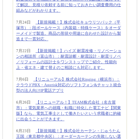
て解説。見積り依頼する前に知っておきたい調査費用の仕
組みなどがわかります。
7月24日
【新規掲載！】株式会社キョウリツパック（平
塚市）：段ボールケース（内装箱・特殊ケース）をオーダ
ーメイドで製造。商品の形状や用途に合わせた設計から製
造まで一貫対応。
7月22日
【新規掲載！】ハイズ 耐震改修・リノベーショ
ンの相談所（富山市）：耐震診断・耐震設計・耐震リノベ
／リフォームの設計士をワンストップでご紹介。性能向
上・省エネ・建て替えのご相談にも対応します。
7月6日
【リニューアル】株式会社Ringing（横浜市）：
クラウドPBX・Asterisk対応のソフトフォン&チャット統合
型の法人向けIP電話アプリ
6月26日
【リニューアル！】TEAM株式会社（名古屋
市）：電気業界への就職・転職に特化した電工ナビ【関東
版】なら、電気工事士として働きたいという求職者に的確
に出会うことができます。
6月23日
【新規掲載！】株式会社カーテン・じゅうたん
王国（東京都中央区）：オーダーカーテンの失敗しない選