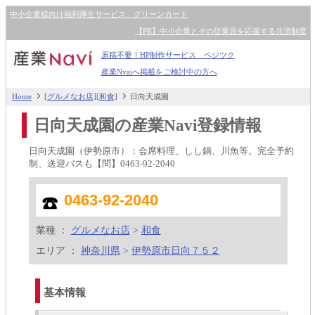
中小企業様向け福利厚生サービス グリーンカード
【PR】中小企業とその従業員を応援する共済制度
原稿不要！HP制作サービス ペジツク
産業Nvaiへ掲載をご検討中の方へ
Home
[グルメなお店][和食]
日向天成園
日向天成園の産業Navi登録情報
日向天成園（伊勢原市）：会席料理、しし鍋、川魚等。完全予約
制、送迎バスも【問】0463-92-2040
0463-92-2040
業種 ：
グルメなお店
>
和食
エリア ：
神奈川県
>
伊勢原市日向７５２
基本情報