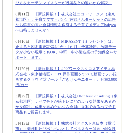
び方をカーテンマイスターが既製品との違いから解説。
6月11日
【新規掲載！】株式会社ニコ・ワークス（東京
都港区）：子育てママ・パパ、妊婦さんターゲットの広告
なら鮮度の高い会員情報を保有する子育てメディアbabyco
へ出稿しませんか？
6月10日
【新規掲載！】MIRASENT（ミラセント）は、
止まると困る重要設備を1台・1か月～予兆診断。故障デー
タが少ない現場でもOK。中堅・中小製造業の予知保全をサ
ポートします。
5月29日
【新規掲載！】ギグワークスクロスアイティ株
式会社（東京都港区）：PC操作画面をすべて動画でフル録
画するクラウド型ツール「ごきげんモニター」。月額3,000
円/台〜
5月29日
【新規掲載！】株式会社EffortlessConsulting（東
京都港区）：ペプチドが筋トレにどのような効果があるの
かを解説。成果を高めたいジム会員に提案できるぺプチド
商品もご提案します。
5月13日
【新規掲載！】株式会社アクスト東日本（横浜
市）：業務用呼び出しベルとしてベルスターは高い耐久性