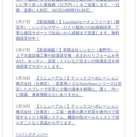
いに寄り添った家族葬（31万円～）をご提案します。一日
葬・直葬にも対応。365日24時間TEL対応。
2月27日
【新規掲載！】Lucefata[ルーチェファータ]（横
浜市）：シングルマザー・ひとり親向けの結婚相談所。丁
寧な婚活サポートで出会いから成婚まで支援します。無料
相談受付中！
2月27日
【新規掲載！】有限会社シンセツ（秦野市）：
上下水道設備工事や給湯器交換・水まわりリフォームを手
がけ、キッチン・浴室・トイレなど住まいの快適生活を地
域密着でサポートします。
2月26日
【リニューアル！】ティックコーポレーション
株式会社（台東区）：産業用ノズルVarioSprayシリーズは安
定したスプレーで非常に少量の液体を精密に、薄く、均一
に噴霧。液体飛散もないありません。
2月26日
【リニューアル！】ティックコーポレーション
株式会社（台東区）：工場・倉庫の暑さ対策を後付けで実
現するミスト噴霧システム。機器や段ボールもミストで濡
らすことなく高温から守ります。
>>バックナンバー