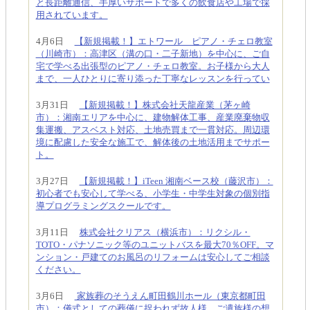
と長距離通信、手厚いサポートで多くの飲食店や工場で採
用されています。
4月6日
【新規掲載！】エトワール ピアノ・チェロ教室
（川崎市）：高津区（溝の口・二子新地）を中心に、ご自
宅で学べる出張型のピアノ・チェロ教室。お子様から大人
まで、一人ひとりに寄り添った丁寧なレッスンを行ってい
3月31日
【新規掲載！】株式会社天龍産業（茅ヶ崎
市）：湘南エリアを中心に、建物解体工事、産業廃棄物収
集運搬、アスベスト対応、土地売買まで一貫対応。周辺環
境に配慮した安全な施工で、解体後の土地活用までサポー
ト。
3月27日
【新規掲載！】iTeen 湘南ベース校（藤沢市）：
初心者でも安心して学べる、小学生・中学生対象の個別指
導プログラミングスクールです。
3月11日
株式会社クリアス（横浜市）：リクシル・
TOTO・パナソニック等のユニットバスを最大70％OFF。マ
ンション・戸建てのお風呂のリフォームは安心してご相談
ください。
3月6日
家族葬のそうえん町田鶴川ホール（東京都町田
市）：儀式としての葬儀に捉われず故人様、ご遺族様の想