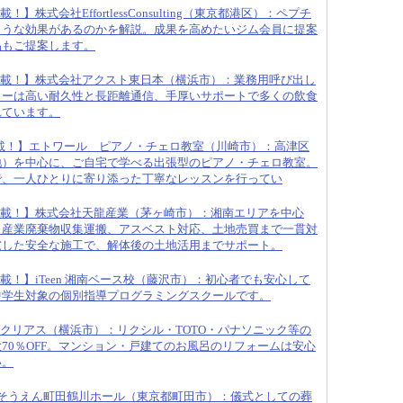
！】株式会社EffortlessConsulting（東京都港区）：ペプチ
ような効果があるのかを解説。成果を高めたいジム会員に提案
品もご提案します。
載！】株式会社アクスト東日本（横浜市）：業務用呼び出し
ターは高い耐久性と長距離通信、手厚いサポートで多くの飲食
れています。
載！】エトワール ピアノ・チェロ教室（川崎市）：高津区
地）を中心に、ご自宅で学べる出張型のピアノ・チェロ教室。
で、一人ひとりに寄り添った丁寧なレッスンを行ってい
載！】株式会社天龍産業（茅ヶ崎市）：湘南エリアを中心
、産業廃棄物収集運搬、アスベスト対応、土地売買まで一貫対
慮した安全な施工で、解体後の土地活用までサポート。
載！】iTeen 湘南ベース校（藤沢市）：初心者でも安心して
中学生対象の個別指導プログラミングスクールです。
クリアス（横浜市）：リクシル・TOTO・パナソニック等の
70％OFF。マンション・戸建てのお風呂のリフォームは安心
い。
そうえん町田鶴川ホール（東京都町田市）：儀式としての葬