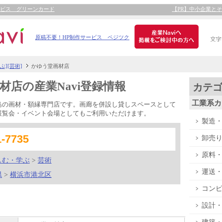
ービス グリーンカード
【PR】中小企業と
原稿不要！HP制作サービス ペジツク
][芸術]
かゆう堂画材店
材店の産業Navi登録情報
カテ
工業系カ
島の画材・額縁専門店です。画廊を併設し貸しスペースとして
展覧会・イベント会場としてもご利用いただけます。
製造
1-7735
卸売
原料
しむ・学ぶ
>
芸術
運送
県
>
横浜市港北区
コン
設計