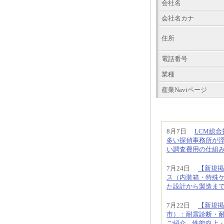
会社名
会社名カナ
住所
電話番号
業種
産業Naviページ
8月7日
LCM総
多い探偵事務所が
い調査費用の仕組
7月24日
【新規掲
ス（内装箱・特殊
た設計から製造ま
7月22日
【新規掲
市）：耐震診断・
ご紹介。性能向上