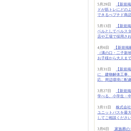
5月29日
【新規掲載
ドが筋トレにどの
できるぺプチド商
5月13日
【新規掲
ベルとしてベルス
店や工場で採用さ
4月6日
【新規掲
（溝の口・二子新
お子様から大人ま
3月31日
【新規掲
に、建物解体工事
応。周辺環境に配
3月27日
【新規掲
学べる、小学生・
3月11日
株式会社
ユニットバスを最大
してご相談くださ
3月6日
家族葬の