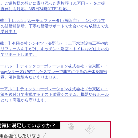
、ご遺族様の想いに寄り添った家族葬（31万円～）をご提
葬にも対応。365日24時間TEL対応。
載！】Lucefata[ルーチェファータ]（横浜市）：シングルマ
けの結婚相談所。丁寧な婚活サポートで出会いから成婚まで支
談受付中！
載！】有限会社シンセツ（秦野市）：上下水道設備工事や給
りリフォームを手がけ、キッチン・浴室・トイレなど住まいの
着でサポートします。
ーアル！】ティックコーポレーション株式会社（台東区）：
oSprayシリーズは安定したスプレーで非常に少量の液体を精密
噴霧。液体飛散もないありません。
ーアル！】ティックコーポレーション株式会社（台東区）：
対策を後付けで実現するミスト噴霧システム。機器や段ボール
ことなく高温から守ります。