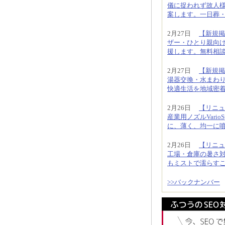
儀に捉われず故人様
案します。一日葬・直
2月27日
【新規掲
ザー・ひとり親向
援します。無料相
2月27日
【新規掲
湯器交換・水まわ
快適生活を地域密
2月26日
【リニュ
産業用ノズルVari
に、薄く、均一に
2月26日
【リニュ
工場・倉庫の暑さ
もミストで濡らす
>>バックナンバー