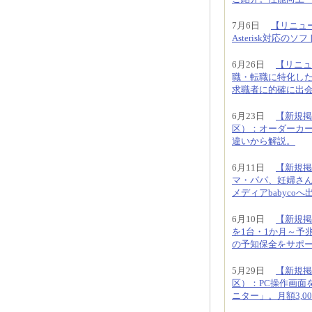
7月6日
【リニュー
Asterisk対応
6月26日
【リニュ
職・転職に特化し
求職者に的確に出
6月23日
【新規掲
区）：オーダーカ
違いから解説。
6月11日
【新規掲
マ・パパ、妊婦さ
メディアbabyco
6月10日
【新規掲
を1台・1か月～予
の予知保全をサポ
5月29日
【新規掲
区）：PC操作画面
ニター」。月額3,00