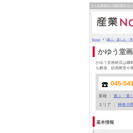
中小企業様向け福利厚生サ
Home
[遊ぶ・楽しむ・学ぶ
かゆう堂画
かゆう堂画材店は綱
も解放、絵画教室や
045-54
業種 ：
遊ぶ・楽
エリア ：
神奈川
基本情報