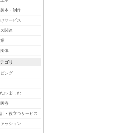
・土木
・製本・制作
向けサービス
ィス関連
事業
・団体
テゴリ
ッピング
メ
学ぶ･楽しむ
・医療
設計・役立つサービス
ファッション