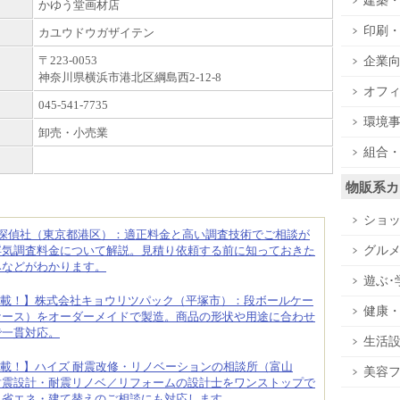
建築
かゆう堂画材店
印刷
カユウドウガザイテン
〒223-0053
企業
神奈川県横浜市港北区綱島西2-12-8
オフ
045-541-7735
環境
卸売・小売業
組合
物販系カ
ショ
合探偵社（東京都港区）：適正料金と高い調査技術でご相談が
グル
浮気調査料金について解説。見積り依頼する前に知っておきた
みなどがわかります。
遊ぶ･
載！】株式会社キョウリツパック（平塚市）：段ボールケー
健康
ケース）をオーダーメイドで製造。商品の形状や用途に合わせ
で一貫対応。
生活
載！】ハイズ 耐震改修・リノベーションの相談所（富山
美容
耐震設計・耐震リノベ／リフォームの設計士をワンストップで
・省エネ・建て替えのご相談にも対応します。