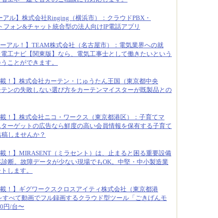
アル】株式会社Ringing（横浜市）：クラウドPBX・
のソフトフォン&チャット統合型の法人向けIP電話アプリ
ーアル！】TEAM株式会社（名古屋市）：電気業界への就
た電工ナビ【関東版】なら、電気工事士として働きたいという
会うことができます。
載！】株式会社カーテン・じゅうたん王国（東京都中央
ーテンの失敗しない選び方をカーテンマイスターが既製品との
載！】株式会社ニコ・ワークス（東京都港区）：子育てマ
んターゲットの広告なら鮮度の高い会員情報を保有する子育て
へ出稿しませんか？
載！】MIRASENT（ミラセント）は、止まると困る重要設備
兆診断。故障データが少ない現場でもOK。中堅・中小製造業
ートします。
載！】ギグワークスクロスアイティ株式会社（東京都港
をすべて動画でフル録画するクラウド型ツール「ごきげんモ
0円/台〜