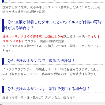
洗濯する前に先ず、洗浄ルネサンス２００倍希釈した液に１０分以上浸
漬⇒水洗⇒通常の洗濯機で洗濯
Q５:血液が付着したタオルなどのウイルスが付着の可能
性がある場合は？
洗浄ルネサンス２００倍希釈した液に１０分
以上浸漬⇒水洗⇒
フィリオ
３０(５倍希釈）
でスプレー噴霧⇒通常の洗濯。
※フィリオ３０は菌やウイルスを除去した後は、分解して水になってい
きます。
Q６:洗浄ルネサンスで、義歯の洗浄は？
ノンクラスプデンチャーや矯正リテーナー等にも使用できます。但し、
歯石は取れません。※２００倍希釈で浸漬又は、超音波洗浄が望まし
い。
Q７:洗浄ルネサンスは、家庭で使用する場合は？
風呂（浴槽・壁・床・鏡など）ヌメリもよく落ちます。