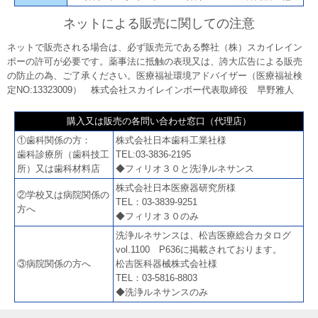
ネットによる販売に関しての注意
ネットで販売される場合は、必ず販売元である弊社（株）スカイレイン
ボーの許可が必要です。薬事法に抵触の表現又は、誇大広告による販売
の防止の為、ご了承ください。医療福祉環境アドバイザー（医療福祉検
定NO:13323009） 株式会社スカイレインボー代表取締役 早野雅人
購入又は販売の各問い合わせ窓口（代理店）
①歯科関係の方：
株式会社日本歯科工業社様
歯科診療所（歯科技工
TEL:03-3836-2195
所）又は歯科材料店
◆フィリオ３０と洗浄ルネサンス
株式会社日本医療器研究所様
②学校又は病院関係の
TEL：03-3839-9251
方へ
◆フィリオ３０のみ
洗浄ルネサンスは、松吉医療総合カタログ
vol.1100 P636に掲載されております。
③病院関係の方へ
松吉医科器械株式会社様
TEL：03-5816-8803
◆洗浄ルネサンスのみ