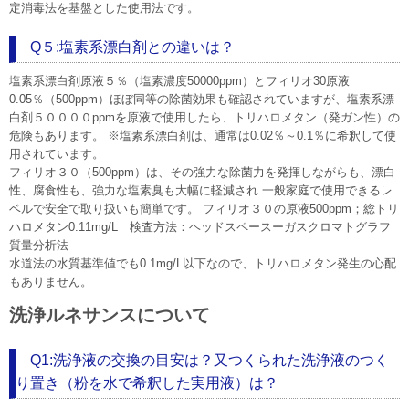
定消毒法を基盤とした使用法です。
Q５:塩素系漂白剤との違いは？
塩素系漂白剤原液５％（塩素濃度50000ppm）とフィリオ30原液
0.05％（500ppm）ほぼ同等の除菌効果も確認されていますが、塩素系漂
白剤５００００ppmを原液で使用したら、トリハロメタン（発ガン性）の
危険もあります。 ※塩素系漂白剤は、通常は0.02％～0.1％に希釈して使
用されています。
フィリオ３０（500ppm）は、その強力な除菌力を発揮しながらも、漂白
性、腐食性も、強力な塩素臭も大幅に軽減され 一般家庭で使用できるレ
ベルで安全で取り扱いも簡単です。 フィリオ３０の原液500ppm；総トリ
ハロメタン0.11mg/L 検査方法：ヘッドスペースーガスクロマトグラフ
質量分析法
水道法の水質基準値でも0.1mg/L以下なので、トリハロメタン発生の心配
もありません。
洗浄ルネサンスについて
Q1:洗浄液の交換の目安は？又つくられた洗浄液のつく
り置き（粉を水で希釈した実用液）は？