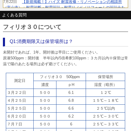
7月22日
【新規掲載！】ハイズ 耐震改修・リノベーションの相談所
（富山市）：耐震診断・耐震設計・耐震リノベ／リフォームの設計士を
ワンストップでご紹介。性能向上・省エネ・建て替えのご相談にも対応
よくある質問
します。
7月6日
【リニューアル】株式会社Ringing（横浜市）：クラウドPBX・
フィリオ３０について
Asterisk対応のソフトフォン&チャット統合型の法人向けIP電話アプリ
6月26日
【リニューアル！】TEAM株式会社（名古屋市）：電気業界へ
Q1:消費期限又は保管場所は？
の就職・転職に特化した電工ナビ【関東版】なら、電気工事士として働
きたいという求職者に的確に出会うことができます。
未開封であれば、1年。開封後は早目にご使用ください。
6月23日
【新規掲載！】株式会社カーテン・じゅうたん王国（東京都
原液500ppm：開封後 半年以内/5倍希釈100ppm：３カ月以内※保管は常
中央区）：オーダーカーテンの失敗しない選び方をカーテンマイスター
温で陽のあたる場所は必ず避けてください。
が既製品との違いから解説。
6月11日
【新規掲載！】株式会社ニコ・ワークス（東京都港区）：子
フィリオ３０ 500ppm
保管場所
育てママ・パパ、妊婦さんターゲットの広告なら鮮度の高い会員情報を
測定日
保有する子育てメディアbabycoへ出稿しませんか？
濃度
ｐH
湿度（暗所）
6月10日
【新規掲載！】MIRASENT（ミラセント）は、止まると困る
３月２２日
５００
6.1
１２℃
重要設備を1台・1か月～予兆診断。故障データが少ない現場でもOK。中
４月２５日
５００
6.8
１５℃～１８℃
堅・中小製造業の予知保全をサポートします。
5月29日
【新規掲載！】ギグワークスクロスアイティ株式会社（東京
５月２５日
５００
6.6
２５℃以内
都港区）：PC操作画面をすべて動画でフル録画するクラウド型ツール
６月２０日
５００
6.2
２５℃～３０℃
「ごきげんモニター」。月額3,000円/台〜
７月７日
５００
6
２５℃～３３℃
5月29日
【新規掲載！】株式会社EffortlessConsulting（東京都港
区）：ペプチドが筋トレにどのような効果があるのかを解説。成果を高