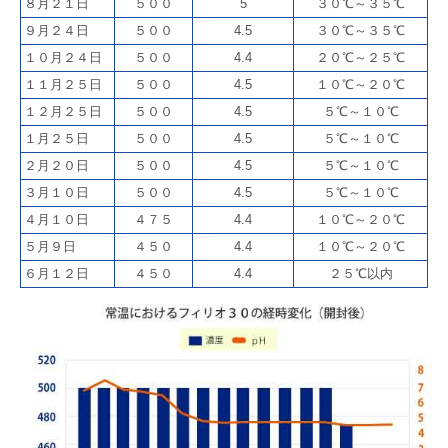
８月２１日
５００
5
３０℃～３５℃
めたいジム会員に提案できるぺプチド商品もご提案します。
９月２４日
５００
4.5
３０℃～３５℃
5月13日
【新規掲載！】株式会社アクスト東日本（横浜市）：業務用
呼び出しベルとしてベルスターは高い耐久性と長距離通信、手厚いサポ
１０月２４日
５００
4.4
２０℃～２５℃
ートで多くの飲食店や工場で採用されています。
１１月２５日
５００
4.5
１０℃～２０℃
4月6日
【新規掲載！】エトワール ピアノ・チェロ教室（川崎市）：
１２月２５日
５００
4.5
５℃～１０℃
高津区（溝の口・二子新地）を中心に、ご自宅で学べる出張型のピア
ノ・チェロ教室。お子様から大人まで、一人ひとりに寄り添った丁寧な
１月２５日
５００
4.5
５℃～１０℃
レッスンを行ってい
２月２０日
５００
4.5
５℃～１０℃
3月31日
【新規掲載！】株式会社天龍産業（茅ヶ崎市）：湘南エリア
３月１０日
５００
4.5
５℃～１０℃
を中心に、建物解体工事、産業廃棄物収集運搬、アスベスト対応、土地
売買まで一貫対応。周辺環境に配慮した安全な施工で、解体後の土地活
４月１０日
４７５
4.4
１０℃～２０℃
用までサポート。
５月９日
４５０
4.4
１０℃～２０℃
3月27日
【新規掲載！】iTeen 湘南ベース校（藤沢市）：初心者でも安
６月１２日
４５０
4.4
２５℃以内
心して学べる、小学生・中学生対象の個別指導プログラミングスクール
です。
3月11日
株式会社クリアス（横浜市）：リクシル・TOTO・パナソニッ
ク等のユニットバスを最大70％OFF。マンション・戸建てのお風呂のリ
フォームは安心してご相談ください。
3月6日
家族葬のそうえん町田鶴川ホール（東京都町田市）：儀式とし
ての葬儀に捉われず故人様、ご遺族様の想いに寄り添った家族葬（31万
円～）をご提案します。一日葬・直葬にも対応。365日24時間TEL対応。
2月27日
【新規掲載！】Lucefata[ルーチェファータ]（横浜市）：シン