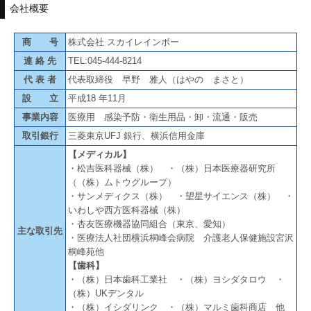
会社概要
商 号
株式会社 スカイレインボー
連 絡 先
TEL:045-444-8214
代 表 者
代表取締役 早野 雅人（はやの まさと）
設 立
平成18 年11月
事業内容
医療用 感染予防・衛生用品・卸・流通・販売
取引銀行
三菱東京UFJ 銀行、横浜信用金庫
【メディカル】
・松吉医科器械（株） ・（株）日本医療器研究所
（（株）ムトウグループ）
・サンメディクス（株） ・望星サイエンス（株） ・
いわしや西方医科器械（株）
・杏友医療機器協同組合（東京、愛知）
主な取引先
・医療法人社団横浜桐峰会病院 介護老人保健施設宮沢
桐峰苑他
【歯科】
・（株）日本歯科工業社 ・（株）ヨシダタロウ ・
（株）UKデンタル
・（株）イシダリンク ・（株）マルミ歯科商店 他