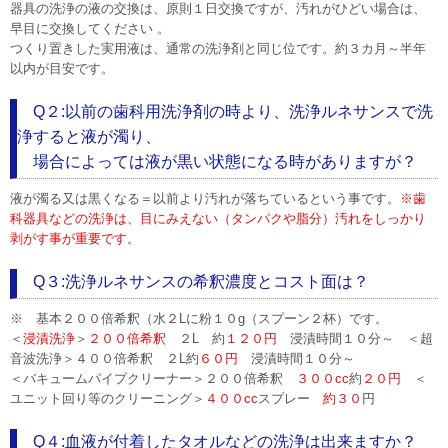
器具の洗浄の液の交換は、原則１日交換ですが、汚れがひどい場合は、
早目に交換してください 。
つくり置きした実用液は、通常の洗浄剤と同じ位です。約３カ月～半年
以内が目安です。
Q２:以前の歯科用洗浄剤の時より、洗浄ルネサンスで洗
浄すると液が濁り、
場合によっては液が黒い状態になる時がありますが？
液が濁る又は黒くなる＝以前より汚れが落ちているという事です。
※歯
科器具などの洗浄は、目にみえない（タンパクや脂分）汚れをしっかり
剥がす事が重要です
。
Q３:洗浄ルネサンスの希釈濃度とコスト面は？
※ 基本２００倍希釈（水２Lに粉１０g（スプーン２杯）です。
＜
浸漬洗浄
＞
２００倍希釈
２L 約
１２０円
浸漬時間１０分～ ＜超
音波洗浄＞４００倍希釈 ２L約
６０円
浸漬時間１０分～
＜バキュームパイプクリーナー＞２００倍希釈
３００cc
約
２０円
＜
ユニット回り等のクリーニング＞
４００cc
スプレー
約３０
円
Q４:血液が付着したタオルなどの洗浄は出来ますか？