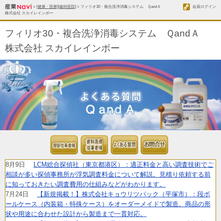
>
[健康・医療][歯科医院]
> フィリオ30・複合洗浄消毒システム ＱandＡ
会員ログイン
株式会社 スカイレインボー
フィリオ30・複合洗浄消毒システム ＱandＡ
株式会社 スカイレインボー
8月9日
LCM総合探偵社（東京都港区）：適正料金と高い調査技術でご
相談が多い探偵事務所が浮気調査料金について解説。見積り依頼する前
に知っておきたい調査費用の仕組みなどがわかります。
7月24日
【新規掲載！】株式会社キョウリツパック（平塚市）：段ボ
ールケース（内装箱・特殊ケース）をオーダーメイドで製造。商品の形
状や用途に合わせた設計から製造まで一貫対応。