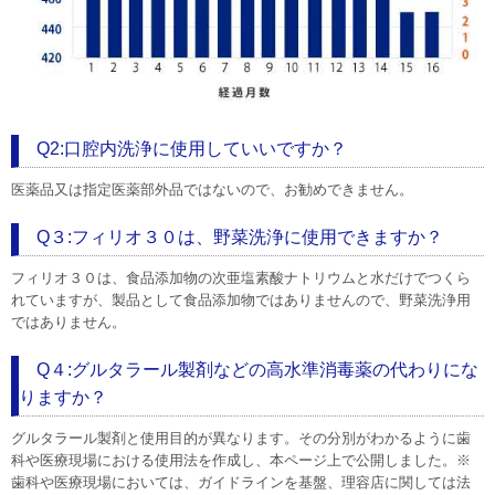
グルマザー・ひとり親向けの結婚相談所。丁寧な婚活サポートで出会い
から成婚まで支援します。無料相談受付中！
2月27日
【新規掲載！】有限会社シンセツ（秦野市）：上下水道設備
工事や給湯器交換・水まわりリフォームを手がけ、キッチン・浴室・ト
イレなど住まいの快適生活を地域密着でサポートします。
2月26日
【リニューアル！】ティックコーポレーション株式会社（台
東区）：産業用ノズルVarioSprayシリーズは安定したスプレーで非常に
Q2:口腔内洗浄に使用していいですか？
少量の液体を精密に、薄く、均一に噴霧。液体飛散もないありません。
2月26日
【リニューアル！】ティックコーポレーション株式会社（台
医薬品又は指定医薬部外品ではないので、お勧めできません。
東区）：工場・倉庫の暑さ対策を後付けで実現するミスト噴霧システ
ム。機器や段ボールもミストで濡らすことなく高温から守ります。
Q３:フィリオ３０は、野菜洗浄に使用できますか？
>>バックナンバー
フィリオ３０は、食品添加物の次亜塩素酸ナトリウムと水だけでつくら
れていますが、製品として食品添加物ではありませんので、野菜洗浄用
ではありません。
Q４:グルタラール製剤などの高水準消毒薬の代わりにな
りますか？
グルタラール製剤と使用目的が異なります。その分別がわかるように歯
科や医療現場における使用法を作成し、本ページ上で公開しました。※
歯科や医療現場においては、ガイドラインを基盤、理容店に関しては法