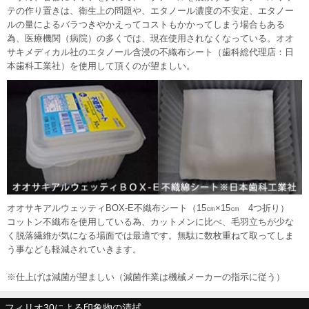
テの作り置きは、衛生上の問題や、エタノール濃度の不安定、エタノー
ルの量によるバラつきやかえってコストもかかってしまう場合もある
為、医療機関（病院）の多くでは、現在使用されなくなっている。オオ
サキメディカル社のエタノール含浸の不織布シート（歯科総代理店：日
本歯科工業社）を使用して頂くのが望ましい。
オオサキアルウェッティBOX-E不織布シート（15㎝×15㎝ 4つ折り）
コットン不織布を使用している為、カットメンに比べ、毛羽立ちが少な
く脱落繊維が気になる場面では最適です。無駄に数枚重ねて取ってしま
う事なども軽減されていきます。
※仕上げは減菌が望ましい（減菌作業は機械メーカーの指示に従う）
フィリオ30による印象物の清拭