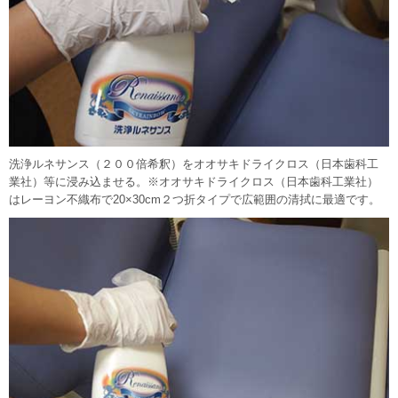
洗浄ルネサンス（２００倍希釈）をオオサキドライクロス（日本歯科工
業社）等に浸み込ませる。※オオサキドライクロス（日本歯科工業社）
はレーヨン不織布で20×30cm２つ折タイプで広範囲の清拭に最適です。