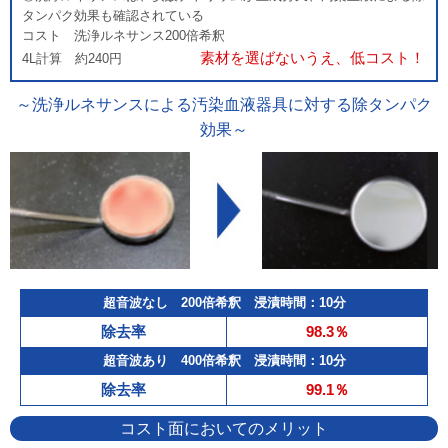
タンパク効果も確認されている
コスト 洗浄ルネサンス200倍希釈
素材を選ばないうえ、低コスト！
4L計算 約240円
～洗浄ルネサンスによる汚染血液器具に対する除タンパク
効果～
超音波なし 200倍希釈 浸漬時間：10分
除去率
98.3％
超音波あり 400倍希釈 浸漬時間：10分
除去率
99.1％
コスト面においてのメリット