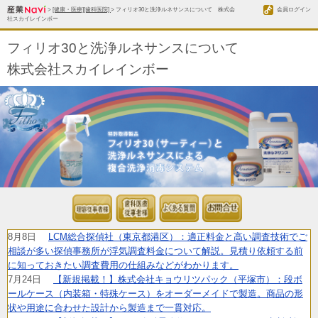
>
[健康・医療][歯科医院]
> フィリオ30と洗浄ルネサンスについて 株式会
会員ログイン
社スカイレインボー
フィリオ30と洗浄ルネサンスについて
株式会社スカイレインボー
8月8日
LCM総合探偵社（東京都港区）：適正料金と高い調査技術でご
相談が多い探偵事務所が浮気調査料金について解説。見積り依頼する前
に知っておきたい調査費用の仕組みなどがわかります。
7月24日
【新規掲載！】株式会社キョウリツパック（平塚市）：段ボ
ールケース（内装箱・特殊ケース）をオーダーメイドで製造。商品の形
状や用途に合わせた設計から製造まで一貫対応。