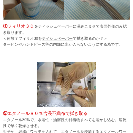
①
フィリオ３０
をティッシュペーパーに浸みこませて表面外側のみ拭
き取ります。
＜何故？フィリオ30を
テイシュペーパー
で拭き取るのか？＞
タービンやハンドピース等の内部に水が入らないようにする為です。
②
エタノール８０％含浸不織布で拭き取る
エタノール80%で、水溶性・油溶性の付着物すべてを溶かし込む。速乾
性で早く乾燥させる。
※予め、容器にワッテを入れて、エタノールを浸漬するエタノールワッ