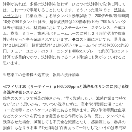
浄剤があれば、多種の洗浄剤を使わず、ひとつの洗浄剤で洗浄に関して
は、これ一つで事足りることになります。そういった意味では、
洗浄ル
ネサンス
は、汚染血液による除タンパク効果試験で、200倍希釈/浸漬時間
10分で98％タンパク除去、超音波洗浄は400倍希釈/10分で99％タンパク
除去が確認され、材質面においてもスチールバー、ステンレス、合成ゴ
ム、樹脂、ミラー、歯科用バキュームホースに対し２４時間浸漬で腐食
性が無かった事も確認されていいます。◆コスト面においても、器具洗
浄/２L約120円 超音波洗浄/２L約60円/バキュームパイプ洗浄/300cc約20
円、チュアーユニットのクリーニングも400ccスプレーで約30円のコスト
計算で多目的でかつ、洗浄剤におけるコスト削減にも繋がっていけると
思います。
※感染症の患者様の処置後、器具の洗浄消毒
≪フィリオ30（サーティー）ｐH６/500ppmと洗浄ルネサンスにおける複
合洗浄消毒システム≫
院内のスタッフで感染の怖さから、“早く殺菌したい、滅菌作業まで待て
ない”という思いから、ついつい洗浄せずに、高水準消毒薬に浸けこむ
（一次消毒）というケースが稀にあると聞きます。高水準消毒薬は血液
などのタンパクを変性させ凝固させる作用がある為、更に、タンパクを
残存させた場合、滅菌しても不完全な滅菌となり、感染源にも、器具の
損傷にもなりうる事で1次消毒は“百害あって一利なし”というのは専門家