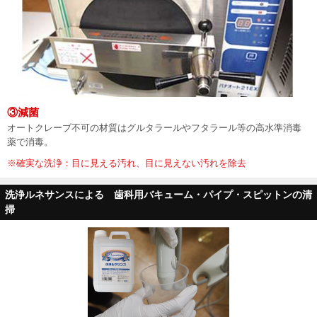
③減菌
オートクレーブ不可の材質はグルタラールやフタラール等の高水準消毒
薬で消毒。
※確実な洗浄：目に見える汚れ、目に見えない汚れを除去
洗浄ルネサンスによる 歯科用バキューム・パイプ・スピットンの清
掃