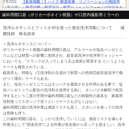
7月22日
【新規掲載！】ハイズ 耐震改修・リノベーションの相談所
（富山市）：耐震診断・耐震設計・耐震リノベ／リフォームの設計士を
ワンストップでご紹介。性能向上・省エネ・建て替えのご相談にも対応
歯科用開口器（ポリカーボネイト樹脂）や口腔内撮影用ミラーの
します。
7月6日
【リニューアル】株式会社Ringing（横浜市）：クラウドPBX・
洗浄ルネサンスとフィリオ30を使った複合洗浄消毒について 減
Asterisk対応のソフトフォン&チャット統合型の法人向けIP電話アプリ
菌技師 蛯名政幸
6月26日
【リニューアル！】TEAM株式会社（名古屋市）：電気業界へ
の就職・転職に特化した電工ナビ【関東版】なら、電気工事士として働
＜洗浄ルネサンスについて＞
きたいという求職者に的確に出会うことができます。
ポリカーボネート樹脂の歯科用開口器は、アルコールや塩化ベンゼトニ
6月23日
【新規掲載！】株式会社カーテン・じゅうたん王国（東京都
ウムなどは材質への影響に危惧され、超音波洗浄や洗浄用ウォッシャー
中央区）：オーダーカーテンの失敗しない選び方をカーテンマイスター
においても、”クラックが入ってしまう又は表面が変形する”というような
が既製品との違いから解説。
ケースも報告されている。
6月11日
【新規掲載！】株式会社ニコ・ワークス（東京都港区）：子
鏡器具も、同様な（①洗浄剤の主成分で材質への危惧②超音波洗浄で傷
育てママ・パパ、妊婦さんターゲットの広告なら鮮度の高い会員情報を
がつく場合）ケースもある。
保有する子育てメディアbabycoへ出稿しませんか？
また、塩化ベンゼトニウムはタンパクを凝固させる作用がある事で、塩
6月10日
【新規掲載！】MIRASENT（ミラセント）は、止まると困る
化ベンゼトニウム配合の洗浄剤を使用する前に、タンパク分解剤で前洗
重要設備を1台・1か月～予兆診断。故障データが少ない現場でもOK。中
浄するという二度の手間や歯科用開口器などの樹脂性の器具を、家庭用
堅・中小製造業の予知保全をサポートします。
洗剤使ってスポンジで洗うというケースも少なくはない。
5月29日
【新規掲載！】ギグワークスクロスアイティ株式会社（東京
歯科用開口器の洗浄作業は感染リスクも高く、スポンジを使っての洗浄
都港区）：PC操作画面をすべて動画でフル録画するクラウド型ツール
は危険も伴う。
「ごきげんモニター」。月額3,000円/台〜
この歯科用開口器を、しっかり洗浄していくには、感染リスクを減らす
5月29日
【新規掲載！】株式会社EffortlessConsulting（東京都港
作業法として”浸漬洗浄”による作業が安全面から言っても望ましい。洗浄
区）：ペプチドが筋トレにどのような効果があるのかを解説。成果を高