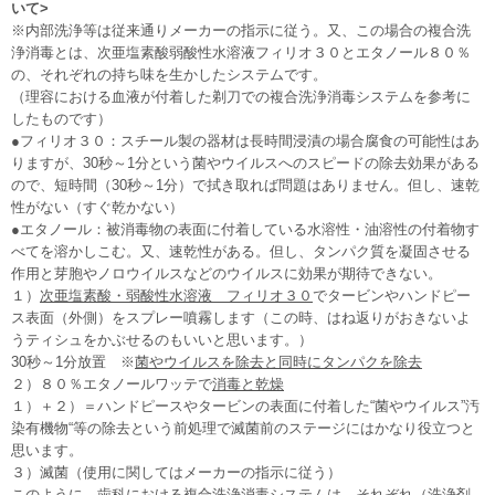
いて>
※内部洗浄等は従来通りメーカーの指示に従う。又、この場合の複合洗
浄消毒とは、次亜塩素酸弱酸性水溶液フィリオ３０とエタノール８０％
の、それぞれの持ち味を生かしたシステムです。
（理容における血液が付着した剃刀での複合洗浄消毒システムを参考に
したものです）
●フィリオ３０：スチール製の器材は長時間浸漬の場合腐食の可能性はあ
りますが、30秒～1分という菌やウイルスへのスピードの除去効果がある
ので、短時間（30秒～1分）で拭き取れば問題はありません。但し、速乾
性がない（すぐ乾かない）
●エタノール：被消毒物の表面に付着している水溶性・油溶性の付着物す
べてを溶かしこむ。又、速乾性がある。但し、タンパク質を凝固させる
作用と芽胞やノロウイルスなどのウイルスに効果が期待できない。
１）
次亜塩素酸・弱酸性水溶液 フィリオ３０
でタービンやハンドピー
ス表面（外側）をスプレー噴霧します（この時、はね返りがおきないよ
うティシュをかぶせるのもいいと思います。）
30秒～1分放置 ※
菌やウイルスを除去と同時にタンパクを除去
２）８０％エタノールワッテで
消毒と乾燥
１）＋２）＝ハンドピースやタービンの表面に付着した“菌やウイルス”汚
染有機物“等の除去という前処理で滅菌前のステージにはかなり役立つと
思います。
３）滅菌（使用に関してはメーカーの指示に従う）
このように、歯科における複合洗浄消毒システムは、それぞれ（洗浄剤