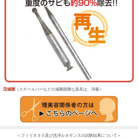
③減菌
（スチールバーなどの減菌困難な器具は、消毒）
＜フィリオ３０及び洗浄ルネサンスの試験結果について＞