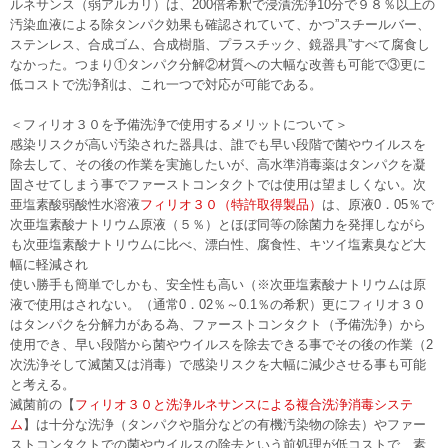
ルネサンス（弱アルカリ）は、200倍希釈で浸漬洗浄10分で９８％以上の
めたいジム会員に提案できるぺプチド商品もご提案します。
汚染血液による除タンパク効果も確認されていて、かつ”スチールバー、
5月13日
【新規掲載！】株式会社アクスト東日本（横浜市）：業務用
ステンレス、合成ゴム、合成樹脂、プラスチック、鏡器具”すべて腐食し
呼び出しベルとしてベルスターは高い耐久性と長距離通信、手厚いサポ
なかった。つまり①タンパク分解②材質への大幅な改善も可能で③更に
ートで多くの飲食店や工場で採用されています。
低コストで洗浄剤は、これ一つで対応が可能である。
4月6日
【新規掲載！】エトワール ピアノ・チェロ教室（川崎市）：
高津区（溝の口・二子新地）を中心に、ご自宅で学べる出張型のピア
＜フィリオ３０を予備洗浄で使用するメリットについて＞
ノ・チェロ教室。お子様から大人まで、一人ひとりに寄り添った丁寧な
感染リスクが高い汚染された器具は、誰でも早い段階で菌やウイルスを
レッスンを行ってい
除去して、その後の作業を実施したいが、高水準消毒薬はタンパクを凝
3月31日
【新規掲載！】株式会社天龍産業（茅ヶ崎市）：湘南エリア
固させてしまう事でファーストコンタクトでは使用は望ましくない。次
を中心に、建物解体工事、産業廃棄物収集運搬、アスベスト対応、土地
亜塩素酸弱酸性水溶液
フィリオ３０（特許取得製品）
は、原液0．05％で
売買まで一貫対応。周辺環境に配慮した安全な施工で、解体後の土地活
次亜塩素酸ナトリウム原液（５％）とほぼ同等の除菌力を発揮しながら
用までサポート。
も次亜塩素酸ナトリウムに比べ、漂白性、腐食性、キツイ塩素臭など大
3月27日
【新規掲載！】iTeen 湘南ベース校（藤沢市）：初心者でも安
幅に軽減され
心して学べる、小学生・中学生対象の個別指導プログラミングスクール
使い勝手も簡単でしかも、安全性も高い（※次亜塩素酸ナトリウムは原
です。
液で使用はされない。（通常0．02％～0.1％の希釈）更にフィリオ３０
3月11日
株式会社クリアス（横浜市）：リクシル・TOTO・パナソニッ
はタンパクを分解力がある為、ファーストコンタクト（予備洗浄）から
ク等のユニットバスを最大70％OFF。マンション・戸建てのお風呂のリ
使用でき、早い段階から菌やウイルスを除去できる事でその後の作業（2
フォームは安心してご相談ください。
次洗浄そして滅菌又は消毒）で感染リスクを大幅に減少させる事も可能
3月6日
家族葬のそうえん町田鶴川ホール（東京都町田市）：儀式とし
と考える。
ての葬儀に捉われず故人様、ご遺族様の想いに寄り添った家族葬（31万
滅菌前の【
フィリオ３０と洗浄ルネサンスによる複合洗浄消毒システ
円～）をご提案します。一日葬・直葬にも対応。365日24時間TEL対応。
ム
】は十分な洗浄（タンパクや脂分などの有機汚染物の除去）やファー
2月27日
【新規掲載！】Lucefata[ルーチェファータ]（横浜市）：シン
ストコンタクトでの菌やウイルスの除去という前処理が低コストで、素