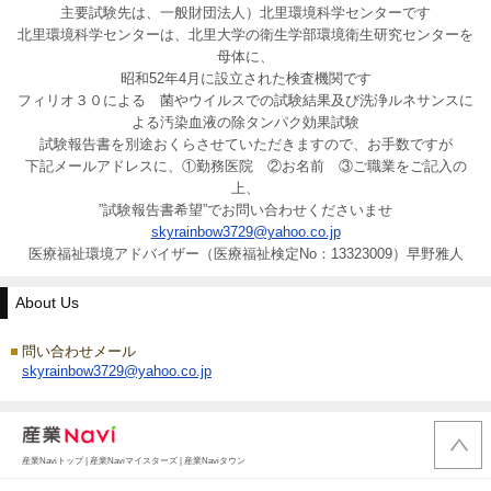
主要試験先は、一般財団法人）北里環境科学センターです
北里環境科学センターは、北里大学の衛生学部環境衛生研究センターを
母体に、
昭和52年4月に設立された検査機関です
フィリオ３０による 菌やウイルスでの試験結果及び洗浄ルネサンスに
よる汚染血液の除タンパク効果試験
試験報告書を別途おくらさせていただきますので、お手数ですが
下記メールアドレスに、①勤務医院 ②お名前 ③ご職業をご記入の
上、
”試験報告書希望”でお問い合わせくださいませ
skyrainbow3729@yahoo.co.jp
医療福祉環境アドバイザー（医療福祉検定No：13323009）早野雅人
About Us
問い合わせメール
skyrainbow3729@yahoo.co.jp
産業Naviトップ
|
産業Naviマイスターズ
|
産業Naviタウン