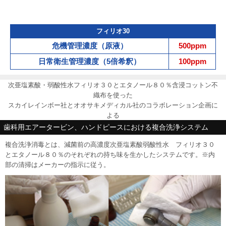
フィリオ30
危機管理濃度（原液）
500ppm
日常衛生管理濃度（5倍希釈）
100ppm
次亜塩素酸・弱酸性水フィリオ３０とエタノール８０％含浸コットン不
織布を使った
スカイレインボー社とオオサキメディカル社のコラボレーション企画に
よる
歯科用エアータービン、ハンドピースにおける複合洗浄システム
複合洗浄消毒とは、減菌前の高濃度次亜塩素酸弱酸性水 フィリオ３０
とエタノール８０％のそれぞれの持ち味を生かしたシステムです。※内
部の清掃はメーカーの指示に従う。