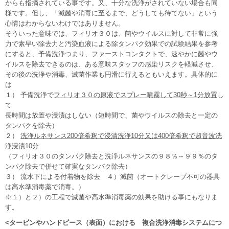
からも指摘されている事です。又、十分な洗浄がされていない場合も同
様です。但し、「滅菌や消毒に至るまで、どうしても待てない」という
心情はわからないわけではありません。
そういった意味では、フィリオ３０は、菌やウイルスに対して非常に強
力で素早い除去力と汚染血液による除タンパク効果での試験結果を参考
にすると、予備洗浄つまり、ファーストコンタクトで、速やかに菌やウ
イルスを除去できるのは、ある意味スタッフの感染リスクを軽減させ、
その後の洗浄や消毒、滅菌作業も円滑に行えるともいえます。具体的に
は
１） 予備洗浄で
フィリオ３０の原液でスプレー噴霧して30秒～1分放置
し
て
長時間は放置や浸漬はしない（短時間で、菌やウイルスの除去と一定の
タンパクを除去）
２）
洗浄ルネサンス200倍希釈で浸漬洗浄10分又は400倍希釈で超音波洗
浄浸漬10分
（フィリオ３０のタンパク除去と洗浄ルネサンスの９８％～９９％のタ
ンパク除去で併せて確実なタンパク除去）
３） 流水下による付着物を除去 ４）滅菌（オートクレーブ不可の器具
は高水準消毒薬で消毒。）
※１）と２）の工程で滅菌や高水準消毒薬の効果を助ける事にもなりま
す。
<タービンやハンドピース（表面）における 複合洗浄消毒システムにつ