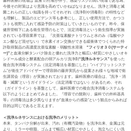
歯科医療の現場は“血液”の付着が伴う、感染リスクの高い現場である為、
今後その対策はより意識を高めていかねばなりません。洗浄と消毒と滅
菌これらの正しい知識を持ってそれぞれ（洗浄剤や消毒剤）の特性など
も理解し、製品のエビデンス等も参考にし、正しい使用方法で、かつコ
ストも視野に入れて感染予防の対策はしていきたいものです。昨今、保
健所管轄下にある衛生管理のもとで、法定消毒法という衛生指導が実施
されている理容業界では、『次亜塩素酸ナトリウムと水のみ（塩酸やク
エン酸など混ぜない）で水素イオン交換ができる緩衝体でつくられた特
許取得製品の高濃度次亜塩素酸・弱酸性水溶液
“フィリオ３０(サーティ
ー)”
と血液分解タンパク除去と優れた洗浄力と幅広い材質にやさしいオキ
シドール成分と酵素配合の弱アルカリ洗浄剤
“洗浄ルネサンス”
を使った
複合洗浄消毒システム（法定消毒法を基盤にした）”ハイブリットシステ
ム“が衛生アドバイザーで理容師の藤井実氏から提案され様々な地域で衛
生講習会（理容）が実施されております。歯科医療の場合は、”洗浄・消
毒・滅菌“というガイドライン（法定消毒ではない）があるため、それ
（ガイドライン）を基盤として、歯科医療での複合洗浄消毒システムを
以下のようにまとめてみました。『理容での髭剃り、歯科での外科器具
等』の消毒法は多少異なりますが“血液からの感染”という観点からみれば
目的は同じであると言えます。
＜洗浄ルネサンスにおける洗浄のメリット＞
本来、タンパク分解が出来、汚れ（有機汚染物）を洗浄出来、金属は元
より、ミラーや樹脂、ゴムまで幅広い材質にやさしく、泡立ちにくい洗