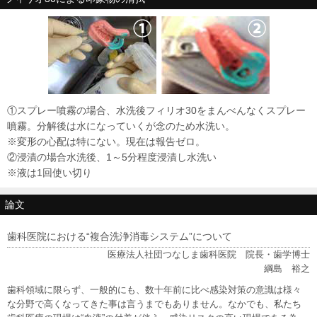
①スプレー噴霧の場合、水洗後フィリオ30をまんべんなくスプレー
噴霧。分解後は水になっていくが念のため水洗い。
※変形の心配は特にない。現在は報告ゼロ。
②浸漬の場合水洗後、1～5分程度浸漬し水洗い
※液は1回使い切り
論文
歯科医院における“複合洗浄消毒システム”について
医療法人社団つなしま歯科医院 院長・歯学博士
綱島 裕之
歯科領域に限らず、一般的にも、数十年前に比べ感染対策の意識は様々
な分野で高くなってきた事は言うまでもありません。なかでも、私たち