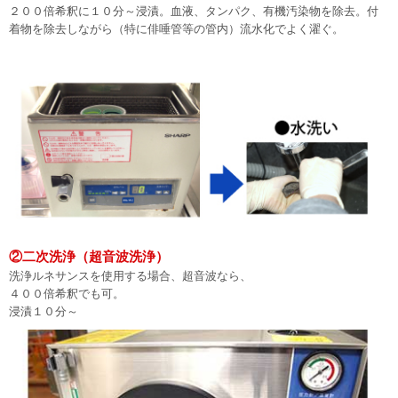
２００倍希釈に１０分～浸漬。血液、タンパク、有機汚染物を除去。付
着物を除去しながら（特に俳唾管等の管内）流水化でよく濯ぐ。
②二次洗浄（超音波洗浄）
洗浄ルネサンスを使用する場合、超音波なら、
４００倍希釈でも可。
浸漬１０分～