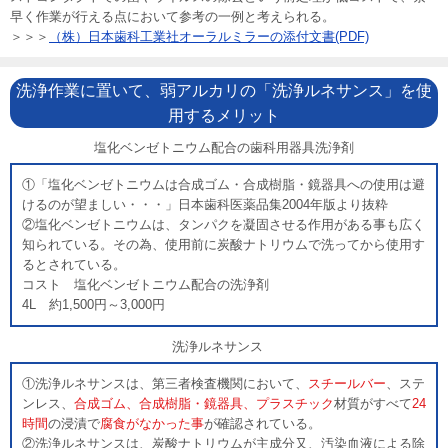
グルマザー・ひとり親向けの結婚相談所。丁寧な婚活サポートで出会い
早く作業が行える点において参考の一例と考えられる。
から成婚まで支援します。無料相談受付中！
＞＞＞
（株）日本歯科工業社オーラルミラーの添付文書(PDF)
2月27日
【新規掲載！】有限会社シンセツ（秦野市）：上下水道設備
工事や給湯器交換・水まわりリフォームを手がけ、キッチン・浴室・ト
イレなど住まいの快適生活を地域密着でサポートします。
洗浄作業に置いて、弱アルカリの「洗浄ルネサンス」を使
2月26日
【リニューアル！】ティックコーポレーション株式会社（台
用するメリット
東区）：産業用ノズルVarioSprayシリーズは安定したスプレーで非常に
塩化ベンゼトニウム配合の歯科用器具洗浄剤
少量の液体を精密に、薄く、均一に噴霧。液体飛散もないありません。
2月26日
【リニューアル！】ティックコーポレーション株式会社（台
①「塩化ベンゼトニウムは合成ゴム・合成樹脂・鏡器具への使用は避
東区）：工場・倉庫の暑さ対策を後付けで実現するミスト噴霧システ
けるのが望ましい・・・」日本歯科医薬品集2004年版より抜粋
ム。機器や段ボールもミストで濡らすことなく高温から守ります。
②塩化ベンゼトニウムは、タンパクを凝固させる作用がある事も広く
>>バックナンバー
知られている。その為、使用前に炭酸ナトリウムで洗ってから使用す
るとされている。
コスト 塩化ベンゼトニウム配合の洗浄剤
4L 約1,500円～3,000円
洗浄ルネサンス
①洗浄ルネサンスは、第三者検査機関において、
スチールバー
、ステ
ンレス、
合成ゴム、合成樹脂・鏡器具、プラスチック
材質がすべて
24
時間
の浸漬で
腐食がなかった事
が確認されている。
②洗浄ルネサンスは、炭酸ナトリウムが主成分又、汚染血液による除