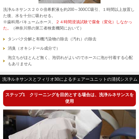
洗浄ルネサンス２００倍希釈液を約200～300CC吸引、１時間以上放置し
た後、水を十分に吸わせる。
※歯科用バキュームホース、
２４時間浸漬試験で腐食（変化）しなかっ
た。
（神奈川県の第三者検査機関において）
タンパク分解と有機汚染物の除去（汚れ）の除去
消臭（オキシドール成分で）
泡立ちがほとんど無く、泡切れがよいのでホースに泡が付着する心配
もありません
洗浄ルネサンスとフィリオ30によるチェアーユニットの清拭システム
ステップ1
クリーニングを目的とする場合は、洗浄ルネサンスを
使用