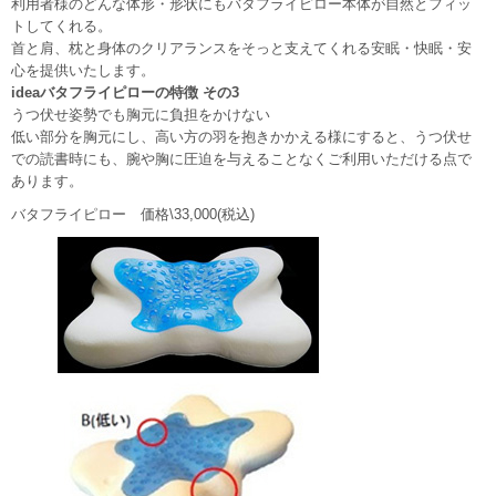
利用者様のどんな体形・形状にもバタフライピロー本体が自然とフィッ
ての葬儀に捉われず故人様、ご遺族様の想いに寄り添った家族葬（31万
トしてくれる。
円～）をご提案します。一日葬・直葬にも対応。365日24時間TEL対応。
首と肩、枕と身体のクリアランスをそっと支えてくれる安眠・快眠・安
2月27日
【新規掲載！】Lucefata[ルーチェファータ]（横浜市）：シン
心を提供いたします。
グルマザー・ひとり親向けの結婚相談所。丁寧な婚活サポートで出会い
ideaバタフライピローの特徴 その3
から成婚まで支援します。無料相談受付中！
うつ伏せ姿勢でも胸元に負担をかけない
2月27日
【新規掲載！】有限会社シンセツ（秦野市）：上下水道設備
低い部分を胸元にし、高い方の羽を抱きかかえる様にすると、うつ伏せ
工事や給湯器交換・水まわりリフォームを手がけ、キッチン・浴室・ト
での読書時にも、腕や胸に圧迫を与えることなくご利用いただける点で
イレなど住まいの快適生活を地域密着でサポートします。
あります。
2月26日
【リニューアル！】ティックコーポレーション株式会社（台
東区）：産業用ノズルVarioSprayシリーズは安定したスプレーで非常に
バタフライピロー 価格\33,000(税込)
少量の液体を精密に、薄く、均一に噴霧。液体飛散もないありません。
2月26日
【リニューアル！】ティックコーポレーション株式会社（台
東区）：工場・倉庫の暑さ対策を後付けで実現するミスト噴霧システ
ム。機器や段ボールもミストで濡らすことなく高温から守ります。
>>バックナンバー