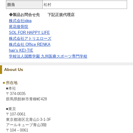
担当
松村
◆製品お問合せ先 下記正規代理店
株式会社idea
尾花接骨院
SOL FOR HAPPY LIFE
株式会社アトリエローズ
株式会社 Office RENKA
hair’s KEI-TIE
学校法人国際学園 九州医療スポーツ専門学校
About Us
所在地
■本社
〒374-0035
群馬県館林市青柳町428
■東京
〒107-0061
東京都港区北青山1-3-1-3F
アールキューブ青山3階
〒104－0061