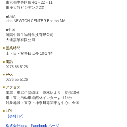
東京都中央区銀座1－22－11
銀座大竹ビジデンス2階
■USA
idea NEWTON CENTER Boston MA
■中国
瀋陽中農生物科学技有限公司
大連嘉景有限公司
営業時間
土・日・祝祭日以外 10-17時
電話
0276-55-5125
FAX
0276-55-5126
アクセス
電車：東武伊勢崎線 館林駅より 徒歩10分
車：東北自動車道館林インターより15分
対象地域：東京・神奈川等関東を中心に全国
URL
【会社HP】
株式会社idea Facebook ページ