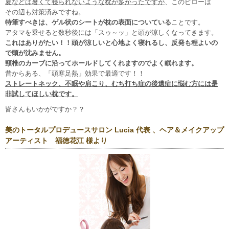
夏などは暑くて寝られないような枕が多かったですが
、このピローは
その辺も対策済みですね。
特筆すべきは、ゲル状のシートが枕の表面についている
ことです。
アタマを乗せると数秒後には「スゥ～ッ」と頭が涼しくなってきます。
これはありがたい！！頭が涼しいと心地よく寝れるし、反発も程よいの
で頭が沈みません。
頸椎のカーブに沿ってホールドしてくれますのでよく眠れます。
昔からある、「頭寒足熱」効果で最適です！！
ストレートネック
、不眠や肩こり、むち打ち症の後遺症に悩む方には是
非試してほしい枕です。
皆さんもいかがですか？？
美のトータルプロデュースサロン Lucia 代表 、ヘア＆メイクアップ
アーティスト 福徳花江 様より