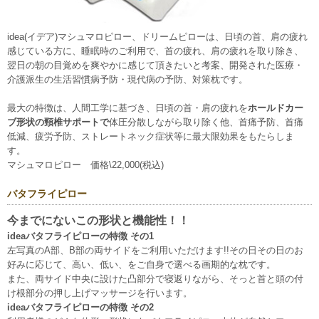
「ごきげんモニター」。月額3,000円/台〜
5月29日
【新規掲載！】株式会社EffortlessConsulting（東京都港
idea(イデア)マシュマロピロー、ドリームピローは、日頃の首、肩の疲れ
区）：ペプチドが筋トレにどのような効果があるのかを解説。成果を高
感じている方に、睡眠時のご利用で、首の疲れ、肩の疲れを取り除き、
めたいジム会員に提案できるぺプチド商品もご提案します。
翌日の朝の目覚めを爽やかに感じて頂きたいと考案、開発された医療・
5月13日
【新規掲載！】株式会社アクスト東日本（横浜市）：業務用
介護派生の生活習慣病予防・現代病の予防、対策枕です。
呼び出しベルとしてベルスターは高い耐久性と長距離通信、手厚いサポ
ートで多くの飲食店や工場で採用されています。
最大の特徴は、人間工学に基づき、日頃の首・肩の疲れを
ホールドカー
4月6日
【新規掲載！】エトワール ピアノ・チェロ教室（川崎市）：
ブ形状の頸椎サポートで
体圧分散しながら取り除く他、首痛予防、首痛
高津区（溝の口・二子新地）を中心に、ご自宅で学べる出張型のピア
低減、疲労予防、ストレートネック症状等に最大限効果をもたらしま
ノ・チェロ教室。お子様から大人まで、一人ひとりに寄り添った丁寧な
す。
レッスンを行ってい
マシュマロピロー 価格\22,000(税込)
3月31日
【新規掲載！】株式会社天龍産業（茅ヶ崎市）：湘南エリア
を中心に、建物解体工事、産業廃棄物収集運搬、アスベスト対応、土地
バタフライピロー
売買まで一貫対応。周辺環境に配慮した安全な施工で、解体後の土地活
用までサポート。
今までにないこの形状と機能性！！
3月27日
【新規掲載！】iTeen 湘南ベース校（藤沢市）：初心者でも安
ideaバタフライピローの特徴 その1
心して学べる、小学生・中学生対象の個別指導プログラミングスクール
左写真のA部、B部の両サイドをご利用いただけます!!その日その日のお
です。
好みに応じて、高い、低い、をご自身で選べる画期的な枕です。
3月11日
株式会社クリアス（横浜市）：リクシル・TOTO・パナソニッ
また、両サイド中央に設けた凸部分で寝返りながら、そっと首と頭の付
ク等のユニットバスを最大70％OFF。マンション・戸建てのお風呂のリ
け根部分の押し上げマッサージを行います。
フォームは安心してご相談ください。
ideaバタフライピローの特徴 その2
3月6日
家族葬のそうえん町田鶴川ホール（東京都町田市）：儀式とし