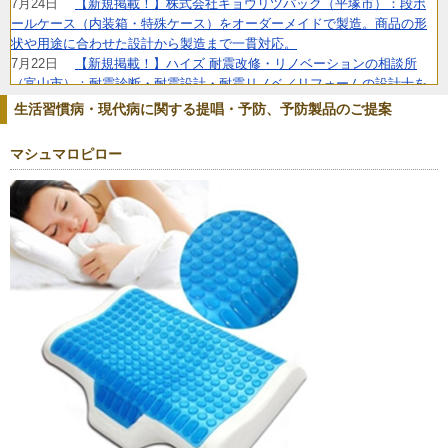
7月24日
【新規掲載！】株式会社キョウリツパック（平塚市）：段ボ
ールケース（内装箱・特殊ケース）をオーダーメイドで製造。商品の形
状や用途に合わせた設計から製造まで一貫対応。
7月22日
【新規掲載！】ハイズ 耐震改修・リノベーションの相談所
（富山市）：耐震診断・耐震設計・耐震リノベ／リフォームの設計士を
ワンストップでご紹介。性能向上・省エネ・建て替えのご相談にも対応
生活習慣病・現代病に関する提唱・予防、予防製品のご提案
します。
7月6日
【リニューアル】株式会社Ringing（横浜市）：クラウドPBX・
マシュマロピロー
Asterisk対応のソフトフォン&チャット統合型の法人向けIP電話アプリ
6月26日
【リニューアル！】TEAM株式会社（名古屋市）：電気業界へ
の就職・転職に特化した電工ナビ【関東版】なら、電気工事士として働
きたいという求職者に的確に出会うことができます。
6月23日
【新規掲載！】株式会社カーテン・じゅうたん王国（東京都
中央区）：オーダーカーテンの失敗しない選び方をカーテンマイスター
が既製品との違いから解説。
6月11日
【新規掲載！】株式会社ニコ・ワークス（東京都港区）：子
育てママ・パパ、妊婦さんターゲットの広告なら鮮度の高い会員情報を
保有する子育てメディアbabycoへ出稿しませんか？
6月10日
【新規掲載！】MIRASENT（ミラセント）は、止まると困る
重要設備を1台・1か月～予兆診断。故障データが少ない現場でもOK。中
堅・中小製造業の予知保全をサポートします。
5月29日
【新規掲載！】ギグワークスクロスアイティ株式会社（東京
都港区）：PC操作画面をすべて動画でフル録画するクラウド型ツール