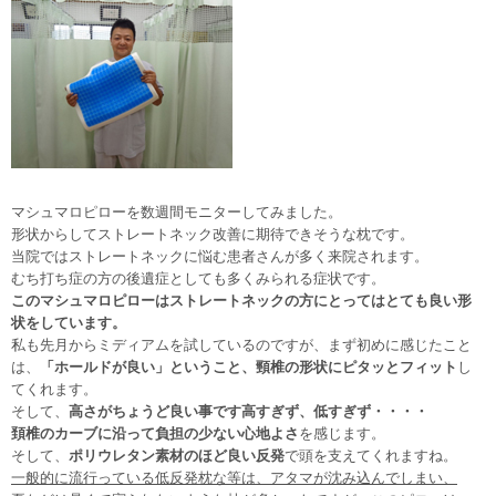
マシュマロピローを数週間モニターしてみました。
形状からしてストレートネック改善に期待できそうな枕です。
当院ではストレートネックに悩む患者さんが多く来院されます。
むち打ち症の方の後遺症としても多くみられる症状です。
このマシュマロピローはストレートネックの方にとってはとても良い形
状をしています。
私も先月からミディアムを試しているのですが、まず初めに感じたこと
は、
「ホールドが良い」ということ、頸椎の形状にピタッとフィット
し
てくれます。
そして、
高さがちょうど良い事です高すぎず、低すぎず・・・・
頚椎のカーブに沿って負担の少ない心地よさ
を感じます。
そして、
ポリウレタン素材のほど良い反発
で頭を支えてくれますね。
一般的に流行っている低反発枕な等は、アタマが沈み込んでしまい、