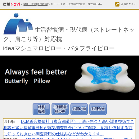
>
[健康・医療][医療機器]
> ストレートネック対策枕の販売 株式会社idea
会員ログイン
生活習慣病・現代病（ストレートネッ
ク、肩こり等）対応枕
ideaマシュマロピロー・バタフライピロー
8月9日
LCM総合探偵社（東京都港区）：適正料金と高い調査技術でご
相談が多い探偵事務所が浮気調査料金について解説。見積り依頼する前
に知っておきたい調査費用の仕組みなどがわかります。