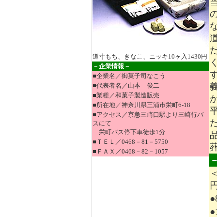
ベ／リフォームの設計
向上・省エネ・建て替
7月6日
【リニューアル】
クラウドPBX・Aster
合型の法人向けIP電話
道寸もち、きなこ、ニッキ10ヶ入1430円
6月26日
【リニューア
－企業情報－
■企業名／御菓子司なこう
市）：電気業界への就職
■代表者名／山本 俊二
版】なら、電気工事士
■業種／和菓子製造販売
確に出会うことができ
■所在地／神奈川県三浦市栄町6-18
6月23日
【新規掲載！
■アクセス／京急三崎口駅より三崎行バ
スにて
王国（東京都中央区）
栄町バス停下車徒歩1分
選び方をカーテンマイ
■ＴＥＬ／0468－81－5750
説。
■ＦＡＸ／0468－82－1057
6月11日
【新規掲載！
都港区）：子育てママ
告なら鮮度の高い会員
babycoへ出稿しません
6月10日
【新規掲載！】