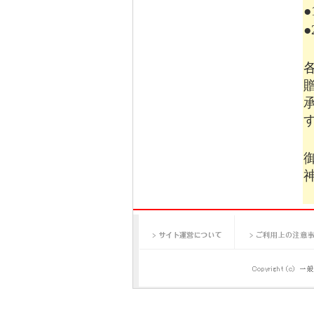
止まると困る重要設備を
タが少ない現場でもOK
サポートします。
5月29日
【新規掲載！
式会社（東京都港区）：
録画するクラウド型ツ
3,000円/台〜
5月29日
【新規掲載！】株式
京都港区）：ペプチド
御
のかを解説。成果を高
神
チド商品もご提案しま
5月13日
【新規掲載！
市）：業務用呼び出し
サイト運営について
ご利用上の注意
性と長距離通信、手厚
で採用されています。
4月6日
【新規掲載！
室（川崎市）：高津区（
自宅で学べる出張型の