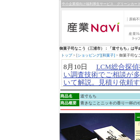
中小企業様向け福利厚生サービス グリーンカー
原稿不
産業Nav
プ
御菓子司なこう（三浦市）：「道寸もち」は平
トップ
>
[ショッピング][和菓子]
>
御菓子司な
8月10日
LCM総合探
い調査技術でご相談が多
いて解説。見積り依頼
の仕組みなどがわかり
商品名
道寸もち
7月24日
【新規掲載！
商品概要
青きなことニッキの香り一杯の
塚市）：段ボールケー
ダーメイドで製造。商
ら製造まで一貫対応。
7月22日
【新規掲載！
ョンの相談所（富山市）