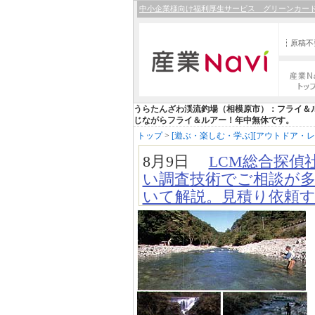
中小企業様向け福利厚生サービス グリーンカー
原稿不
産業Nav
プ
うらたんざわ渓流釣場（相模原市）：フライ＆
じながらフライ＆ルアー！年中無休です。
トップ
>
[遊ぶ・楽しむ・学ぶ][アウトドア・レ
8月9日
LCM総合探偵
い調査技術でご相談が多
いて解説。見積り依頼
の仕組みなどがわかり
7月24日
【新規掲載！
塚市）：段ボールケー
ダーメイドで製造。商
ら製造まで一貫対応。
7月22日
【新規掲載！