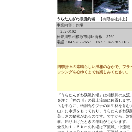
ョンの相談所（富山市）
ベ／リフォームの設計
向上・省エネ・建て替
うらたんざわ渓流釣場
【有限会社井上】 
7月6日
【リニューアル】
事業内容：釣場
クラウドPBX・Aster
〒252-0162
神奈川県相模原市緑区青根 3769
合型の法人向けIP電話
電話：042-787-2657 FAX：042-787-2187
6月26日
【リニューア
市）：電気業界への就職
版】なら、電気工事士
四季折々の素晴らしい渓相のなかで、フラ
確に出会うことができ
ッシングを心ゆくまでお楽しみください。
6月23日
【新規掲載！
王国（東京都中央区）
選び方をカーテンマイ
『うらたんざわ渓流釣場』は相模川の支流
説。
を注ぐ「神の川」の最上流部に位置します。
6月11日
【新規掲載！
岳を中心に、檜洞丸やブナの原生林を育む
山）に水源をもっており、うらたんざわ渓流
都港区）：子育てママ
美しさの秘密があるのです。ですから、対
告なら鮮度の高い会員
事。釣り上げたときの感動がちがいます。
babycoへ出稿しません
全長約１．５ｋｍの釣場は下流域、中流域