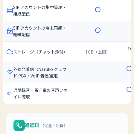
SIP アカウントの集中管理・
組織配信
SIP アカウントの端末同期・
組織配信
1
ストレージ（チャット添付）
1GB（上限）
外線発着信（Naruko クラウ
—
ド PBX・VoIP 着信通知）
通話録音・留守電の音声ファ
—
イル聴取
通話料
（従量・税抜）