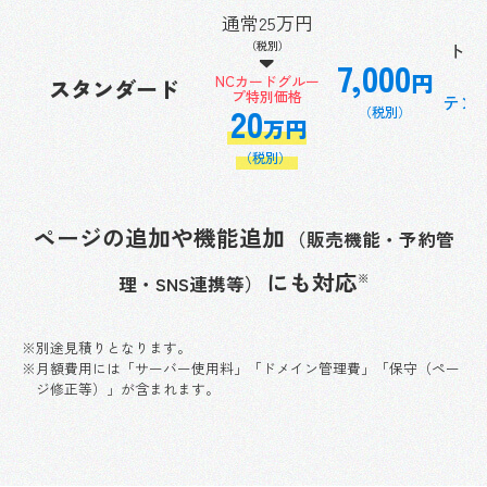
通常25万円
（税別）
トッ
7,000
円
NCカードグルー
スタンダード
プ特別価格
テン
20
（税別）
万円
（税別）
ページの追加や機能追加
（販売機能・予約管
にも
対応
※
理・SNS連携等）
※別途見積りとなります。
※月額費用には「サーバー使用料」「ドメイン管理費」「保守（ペー
ジ修正等）」が含まれます。