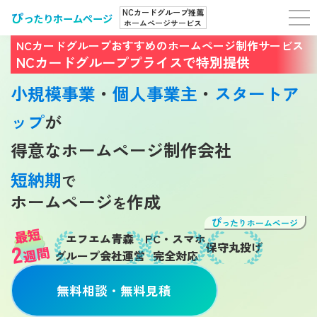
NCカードグループ推薦
ぴ
ったりホームページ
ホームぺージサービス
NCカードグループおすすめのホームページ制作サービス
NCカードグループプライスで特別提供
小規模事業
・
個人事業主
・
スタートア
ップ
が
得意なホームページ制作会社
短納期
で
ホームページ
作成
を
ぴ
ったりホームページ
最短
エフエム青森
PC・スマホ
2
保守丸投げ
週間
グループ会社運営
完全対応
無料相談・無料見積