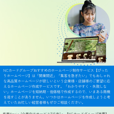
NCカードグループおすすめのホームページ制作サービス【ぴった
りホームページ】は「開業間近」「集客を急ぎたい」でもおしゃれ
な高品質ホームページが欲しいという企業様・店舗様のご要望に応
えるホームページ作成サービスです。「わかりやすく・失敗しな
い」ホームページを短納期・低価格で作成するので、いまある商機
を逃すことがありません。いつかはホームページを作成しようと考
えていたお忙しい経営者様もぜひご相談ください。
産業Navi
>
[企業向けサービス][広告]
> 【NCカードグループ推薦】