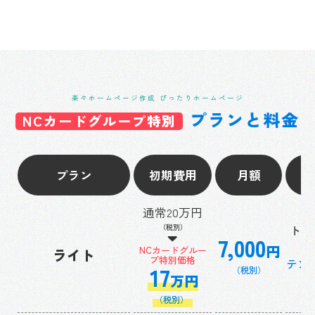
楽々ホームページ作成 ぴったりホームページ
プランと料金
NCカードグループ特別
プラン
初期費用
月額
通常20万円
（税別）
トッ
7,000
円
NCカードグルー
ライト
プ特別価格
テン
17
（税別）
万円
（税別）