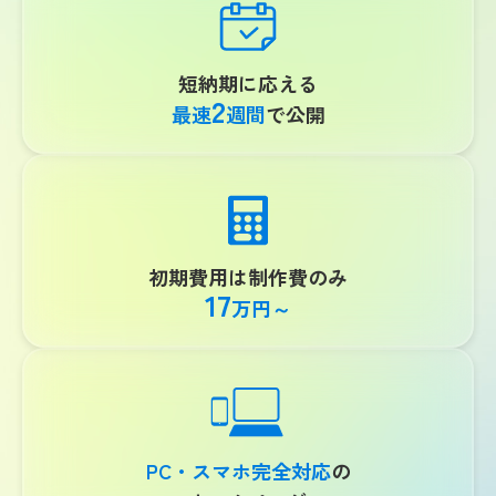
短納期に応える
2
最速
週間
で公開
初期費用は制作費のみ
17
万円～
PC・スマホ
完全対応
の