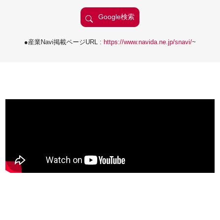
●産業Navi掲載ページURL :
https://www.navida.ne.jp/snavi/
~