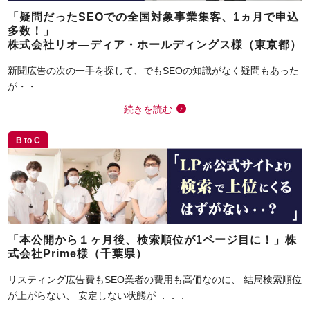
「疑問だったSEOでの全国対象事業集客、1ヵ月で申込
多数！」
株式会社リオ―ディア・ホールディングス様（東京都）
新聞広告の次の一手を探して、でもSEOの知識がなく疑問もあった
が・・
続きを読む
B to C
「本公開から１ヶ月後、検索順位が1ページ目に！」株
式会社Prime様（千葉県）
リスティング広告費もSEO業者の費用も高価なのに、 結局検索順位
が上がらない、 安定しない状態が ．．．