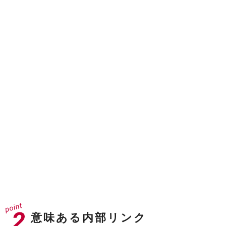
ドメインオーソリティ
40
※31以上が企業サイトとして強いドメイン
ドメインレーティング
71
※70以上でGAFAクラス
意味ある内部リンク