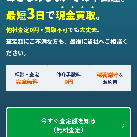
3
最短
日
で
現金買取
。
他社査定0円
・
買取不可
でも
大丈夫
。
査定額にご不満な方も、最後に当社へご相談く
ださい。
相談・査定
仲介手数料
秘密厳守
を
完全無料
0円
お約束
今すぐ査定額を知る
（無料査定）