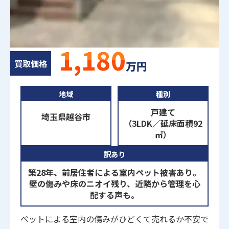
1,180
買取価格
万円
地域
種別
戸建て
埼玉県越谷市
（3LDK／延床面積92
㎡）
訳あり
築28年、前居住者による室内ペット被害あり。
壁の傷みや床のニオイ残り、近隣から管理を心
配する声も。
ペットによる室内の傷みがひどくて売れるか不安で