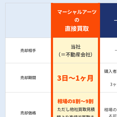
マーシャルアーツ
の
直接買取
当社
売却相手
（＝不動産会社）
購入者
3日〜1ヶ⽉
売却期間
3
相場の8割〜9割
ただし他社買取見積
相場の
売却価格
る可
額より高値で買取ま