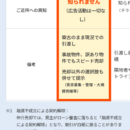
知られません
知ら
ご近所への周知
（広告活動は一切な
（チラ
し）
築古のまま現況での
引渡し
引渡し
事故物件、訳あり物
繕
件でもスピード売却
備考
隣地者
売却以外の選択肢も
トライ
併せて提示
（賃貸募集・管理・大規
模修繕等）
※1
融資不成立による契約解除：
仲介売却では、買主がローン審査に落ちると「融資不成立
による契約解除」となり、取引が白紙に戻ることがありま