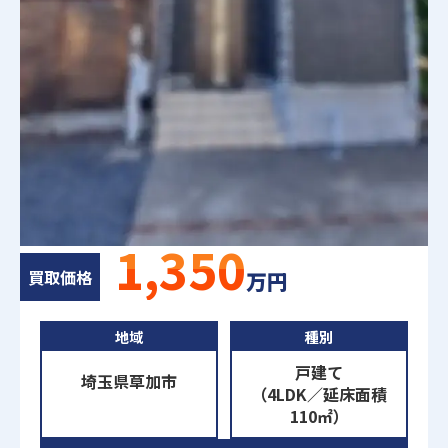
1,350
買取価格
万円
地域
種別
戸建て
埼玉県草加市
（4LDK／延床面積
110㎡）