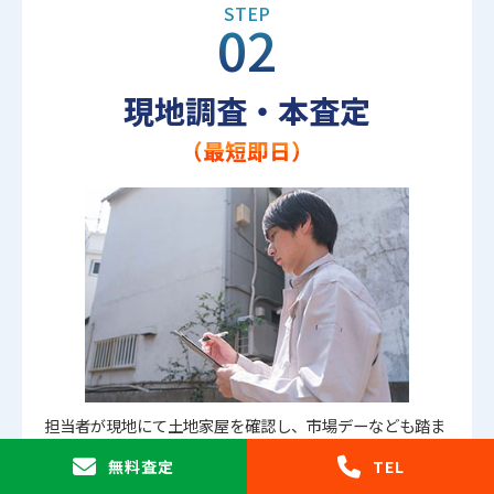
STEP
02
現地調査・本査定
（最短即日）
担当者が現地にて土地家屋を確認し、市場デーなども踏ま
えて、正式な買取金額をご提示します。
無料査定
TEL