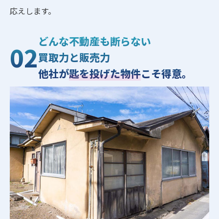
応えします。
どんな不動産も断らない
02
買取力と販売力
他社が
匙を投げた物件
こそ得意。