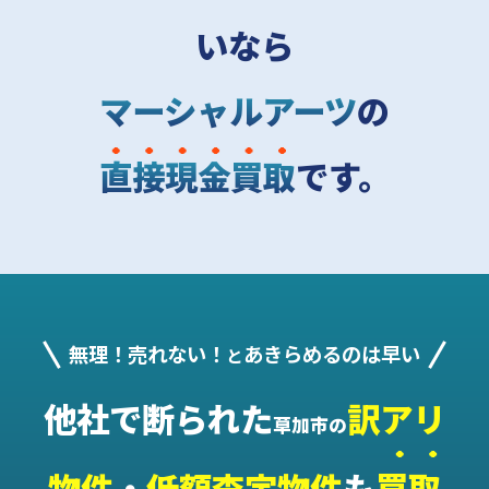
いなら
マーシャルアーツ
の
直接現金買取
です。
無理！売れない！
あきらめるのは早い
と
他社で断られた
訳アリ
草加市の
物件
・
低額査定物件
も
買取