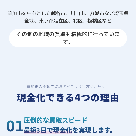
草加市を中心とした
越谷市
、
川口市
、
八潮市
など埼玉県
全域、東京都
足立区
、
北区
、
板橋区
など
その他の地域の買取も積極的に行っていま
す。
草加市の不動産買取『どこよりも高く、早く』
現金化できる4つの理由
01
圧倒的な買取スピード
最短3日で現金化
を実現します。