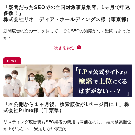
「疑問だったSEOでの全国対象事業集客、1ヵ月で申込
多数！」
株式会社リオ―ディア・ホールディングス様（東京都）
新聞広告の次の一手を探して、でもSEOの知識がなく疑問もあった
が・・
続きを読む
B to C
「本公開から１ヶ月後、検索順位が1ページ目に！」株
式会社Prime様（千葉県）
リスティング広告費もSEO業者の費用も高価なのに、 結局検索順位
が上がらない、 安定しない状態が ．．．