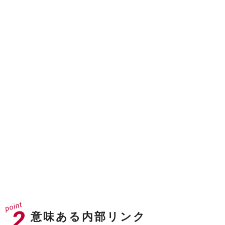
ドメインオーソリティ
40
※31以上が企業サイトとして強いドメイン
ドメインレーティング
71
※70以上でGAFAクラス
意味ある内部リンク