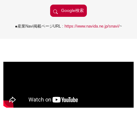
●産業Navi掲載ページURL :
https://www.navida.ne.jp/snavi/
~