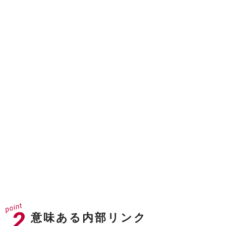
ドメインオーソリティ
40
※31以上が企業サイトとして強いドメイン
ドメインレーティング
71
※70以上でGAFAクラス
意味ある内部リンク