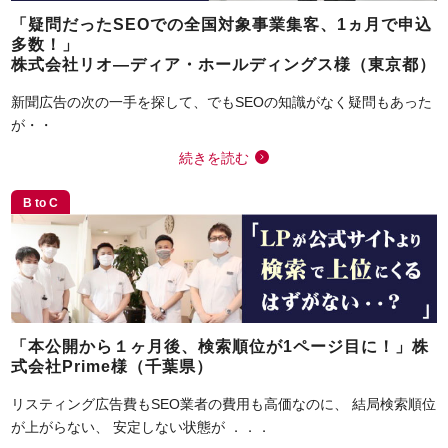
「疑問だったSEOでの全国対象事業集客、1ヵ月で申込
多数！」
株式会社リオ―ディア・ホールディングス様（東京都）
新聞広告の次の一手を探して、でもSEOの知識がなく疑問もあった
が・・
続きを読む
B to C
「本公開から１ヶ月後、検索順位が1ページ目に！」株
式会社Prime様（千葉県）
リスティング広告費もSEO業者の費用も高価なのに、 結局検索順位
が上がらない、 安定しない状態が ．．．