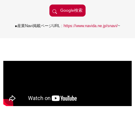
●産業Navi掲載ページURL :
https://www.navida.ne.jp/snavi/
~