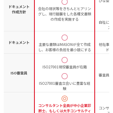
ひな型通
ドキュメント
会社の現状等をきちんとヒアリン
作成方針
グし、現行踏襲をした各種文書類
の作成を実施する
自社に合
ス
ドキュメント
主要な書類はMASONが全て作成
他社事例
し、お客様の負担を最小限にする
ドキ
ISO27001現役審査員が在籍
ISO審査員
審査員の
な
ISO27001審査立会いに豊富な経
験
コンサルタント全員が中小企業診
コンサル
断士、もしくは大手コンサルティ