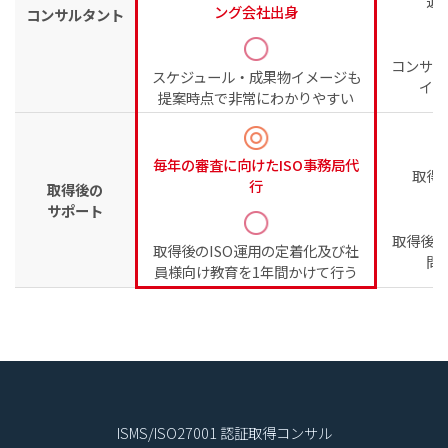
退
ング会社出身
コンサルタント
コンサル
スケジュール・成果物イメージも
イメ
提案時点で非常にわかりやすい
毎年の審査に向けたISO事務局代
取得
行
取得後の
サポート
取得後の
取得後のISO運用の定着化及び社
問
員様向け教育を1年間かけて行う
ISMS/ISO27001 認証取得コンサル