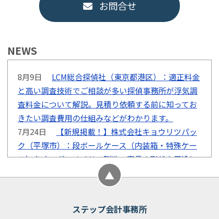
お問合せ
NEWS
8月9日
LCM総合探偵社（東京都港区）：適正料金
と高い調査技術でご相談が多い探偵事務所が浮気調
査料金について解説。見積り依頼する前に知ってお
きたい調査費用の仕組みなどがわかります。
7月24日
【新規掲載！】株式会社キョウリツパッ
ク（平塚市）：段ボールケース（内装箱・特殊ケー
ス）をオーダーメイドで製造。商品の形状や用途に
合わせた設計から製造まで一貫対応。
7月22日
【新規掲載！】ハイズ 耐震改修・リノベ
ーションの相談所（富山市）：耐震診断・耐震設
ステップ会計事務所
計・耐震リノベ／リフォームの設計士をワンストッ