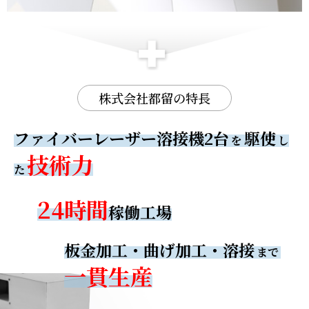
株式会社都留の特長
ファイバーレーザー溶接機2台
駆使
を
し
技術力
た
24時間
稼働工場
板金加工・曲げ加工・溶接
まで
一貫生産