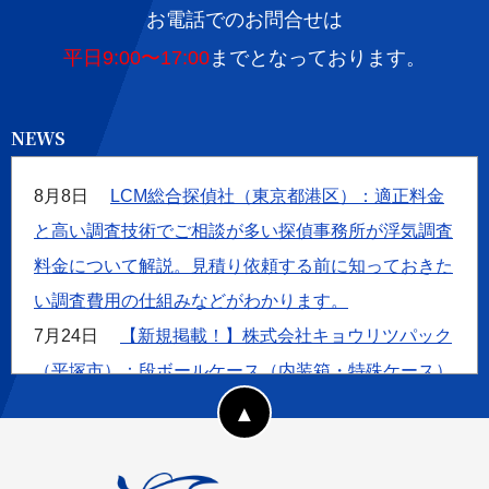
お電話でのお問合せは
平日9:00〜17:00
までとなっております。
NEWS
8月8日
LCM総合探偵社（東京都港区）：適正料金
と高い調査技術でご相談が多い探偵事務所が浮気調査
料金について解説。見積り依頼する前に知っておきた
い調査費用の仕組みなどがわかります。
7月24日
【新規掲載！】株式会社キョウリツパック
（平塚市）：段ボールケース（内装箱・特殊ケース）
をオーダーメイドで製造。商品の形状や用途に合わせ
た設計から製造まで一貫対応。
7月22日
【新規掲載！】ハイズ 耐震改修・リノベ