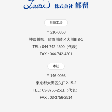
ーションの相談所（富山市）：耐震診断・耐震設計・
耐震リノベ／リフォームの設計士をワンストップでご
紹介。性能向上・省エネ・建て替えのご相談にも対応
川崎工場
します。
〒210-0858
7月6日
【リニューアル】株式会社Ringing（横浜
神奈川県川崎市川崎区大川町8-1
市）：クラウドPBX・Asterisk対応のソフトフォン&
TEL : 044-742-4300（代表）
チャット統合型の法人向けIP電話アプリ
FAX : 044-742-4301
6月26日
【リニューアル！】TEAM株式会社（名古
本社
屋市）：電気業界への就職・転職に特化した電工ナビ
〒146-0093
【関東版】なら、電気工事士として働きたいという求
東京都大田区矢口2-15-2
職者に的確に出会うことができます。
TEL : 03-3756-2511（代表）
6月23日
【新規掲載！】株式会社カーテン・じゅう
FAX : 03-3756-2514
たん王国（東京都中央区）：オーダーカーテンの失敗
しない選び方をカーテンマイスターが既製品との違い