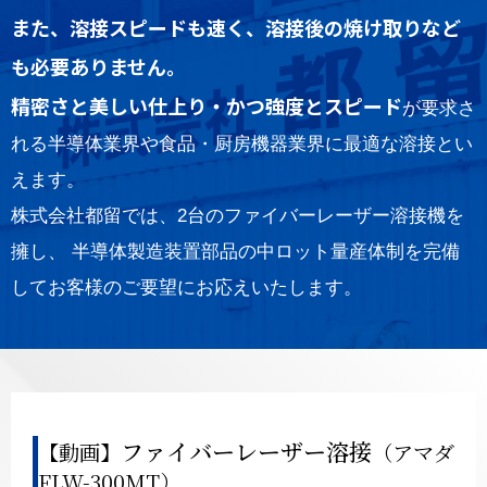
また、溶接スピードも速く、溶接後の焼け取りなど
も必要ありません。
精密さと美しい仕上り・かつ強度とスピード
が要求さ
れる半導体業界や食品・厨房機器業界に最適な溶接とい
えます。
株式会社都留では、2台のファイバーレーザー溶接機を
擁し、
半導体製造装置部品の中ロット量産体制を完備
してお客様のご要望にお応えいたします。
ファイバーレーザー溶接
【動画】
（アマダ
FLW-300MT）