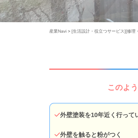
産業Navi
>
[生活設計・役立つサービス][修理
このよ
外壁塗装を10年近く行って
外壁を触ると粉がつく