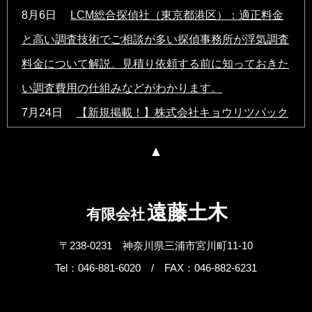
8月6日
LCM総合探偵社（東京都港区）：適正料金
と高い調査技術でご相談が多い探偵事務所が浮気調査
料金について解説。見積り依頼する前に知っておきた
い調査費用の仕組みなどがわかります。
7月24日
【新規掲載！】株式会社キョウリツパック
（平塚市）：段ボールケース（内装箱・特殊ケース）
をオーダーメイドで製造。商品の形状や用途に合わせ
た設計から製造まで一貫対応。
遠藤土木
7月22日
【新規掲載！】ハイズ 耐震改修・リノベ
有限会社
ーションの相談所（富山市）：耐震診断・耐震設計・
〒238-0231
神奈川県三浦市宮川町11-10
耐震リノベ／リフォームの設計士をワンストップでご
Tel：046-881-6020
/ FAX：046-882-6231
紹介。性能向上・省エネ・建て替えのご相談にも対応
します。