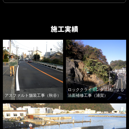
施工実績
ロッククライミング工法による
アスファルト舗装工事
（秋谷）
法面補修工事
（浦賀）