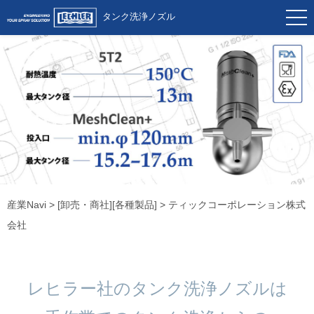
タンク洗浄ノズル
産業Navi
>
[卸売・商社][各種製品]
> ティックコーポレーション株式
会社
レヒラー社の
タンク洗浄ノズルは