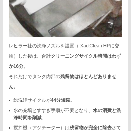
レヒラー社の洗浄ノズルを設置（ XactClean HPに交
換）した後は、合計
クリーニングサイクル時間はわず
か16分
。
それだけでタンク内部の
残留物はほとんどありませ
ん。
総洗浄サイクルが
44分短縮
。
水の充填とすすぎ手順が不要となり、
水の消費と洗
浄時間を削減
。
撹拌機（アジテーター）は
残留物が完全に除去
さて