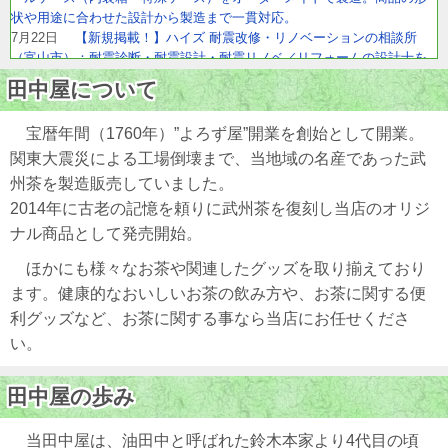
状や用途に合わせた設計から製造まで一貫対応。
7月22日
【新規掲載！】ハイズ 耐震改修・リノベーションの相談所
（富山市）：耐震診断・耐震設計・耐震リノベ／リフォームの設計士を
ワンストップでご紹介。性能向上・省エネ・建て替えのご相談にも対応
田中屋について
します。
7月6日
【リニューアル】株式会社Ringing（横浜市）：クラウドPBX・
宝暦年間（1760年）”よろず屋”開業を創始として開業。
Asterisk対応のソフトフォン&チャット統合型の法人向けIP電話アプリ
関東大震災による工場倒壊まで、当地域の名産であった武
6月26日
【リニューアル！】TEAM株式会社（名古屋市）：電気業界へ
の就職・転職に特化した電工ナビ【関東版】なら、電気工事士として働
州茶を製造販売していました。
きたいという求職者に的確に出会うことができます。
2014年に古老の記憶を頼りに武州茶を復刻し当店のオリジ
6月23日
【新規掲載！】株式会社カーテン・じゅうたん王国（東京都
ナル商品として発売開始。
中央区）：オーダーカーテンの失敗しない選び方をカーテンマイスター
が既製品との違いから解説。
ほかにも様々なお茶や関連したグッズを取り揃えており
6月11日
【新規掲載！】株式会社ニコ・ワークス（東京都港区）：子
ます。健康的なおいしいお茶の飲み方や、お茶に関する便
育てママ・パパ、妊婦さんターゲットの広告なら鮮度の高い会員情報を
利グッズなど、お茶に関する事なら当店にお任せくださ
保有する子育てメディアbabycoへ出稿しませんか？
6月10日
【新規掲載！】MIRASENT（ミラセント）は、止まると困る
い。
重要設備を1台・1か月～予兆診断。故障データが少ない現場でもOK。中
堅・中小製造業の予知保全をサポートします。
田中屋の歩み
5月29日
【新規掲載！】ギグワークスクロスアイティ株式会社（東京
都港区）：PC操作画面をすべて動画でフル録画するクラウド型ツール
「ごきげんモニター」。月額3,000円/台〜
当田中屋は、油田中と呼ばれた鈴木本家より4代目の頃