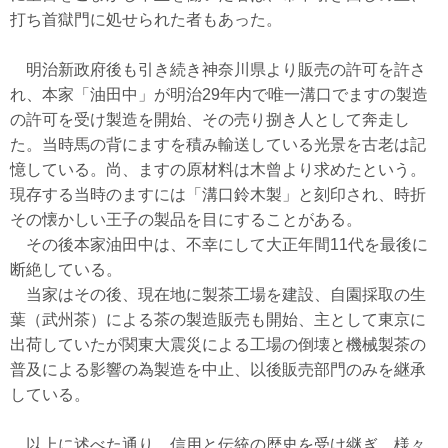
円～）をご提案します。一日葬・直葬にも対応。365日24時間TEL対応。
打ち首獄門に処せられた者もあった。
2月27日
【新規掲載！】Lucefata[ルーチェファータ]（横浜市）：シン
グルマザー・ひとり親向けの結婚相談所。丁寧な婚活サポートで出会い
から成婚まで支援します。無料相談受付中！
明治新政府後も引き続き神奈川県より販売の許可を許さ
2月27日
【新規掲載！】有限会社シンセツ（秦野市）：上下水道設備
れ、本家「油田中」が明治29年内で唯一溝口でますの製造
工事や給湯器交換・水まわりリフォームを手がけ、キッチン・浴室・ト
の許可を受け製造を開始、その売り捌き人として奔走し
イレなど住まいの快適生活を地域密着でサポートします。
2月26日
【リニューアル！】ティックコーポレーション株式会社（台
た。当時馬の背にますを積み輸送している光景を古老は記
東区）：産業用ノズルVarioSprayシリーズは安定したスプレーで非常に
憶している。尚、ますの原材料は木曾より求めたという。
少量の液体を精密に、薄く、均一に噴霧。液体飛散もないありません。
現存する当時のますには「溝口鈴木製」と刻印され、時折
2月26日
【リニューアル！】ティックコーポレーション株式会社（台
その懐かしい王子の製品を目にすることがある。
東区）：工場・倉庫の暑さ対策を後付けで実現するミスト噴霧システ
ム。機器や段ボールもミストで濡らすことなく高温から守ります。
その後本家油田中は、不幸にして大正年間11代を最後に
>>バックナンバー
断絶している。
当家はその後、現在地に製茶工場を建設、自園採取の生
葉（武州茶）による茶の製造販売も開始、主として東京に
出荷していたが関東大震災による工場の倒壊と機械製茶の
普及による影響の為製造を中止、以後販売部門のみを継承
している。
以上に述べた通り、信用と伝統の歴史を受け継ぎ、様々