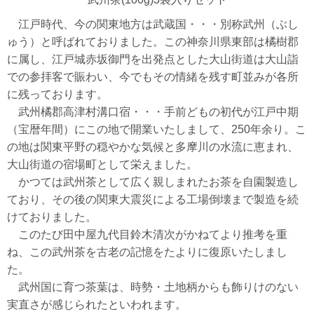
江戸時代、今の関東地方は武蔵国・・・別称武州（ぶし
ゅう）と呼ばれておりました。この神奈川県東部は橘樹郡
に属し、江戸城赤坂御門を出発点とした大山街道は大山詣
での参拝客で賑わい、今でもその情緒を残す町並みが各所
に残っております。
武州橘郡高津村溝口宿・・・手前どもの初代が江戸中期
（宝暦年間）にこの地で開業いたしまして、250年余り。こ
の地は関東平野の穏やかな気候と多摩川の水流に恵まれ、
大山街道の宿場町として栄えました。
かつては武州茶として広く親しまれたお茶を自園製造し
ており、その後の関東大震災による工場倒壊まで製造を続
けておりました。
このたび田中屋九代目鈴木清次がかねてより推考を重
ね、この武州茶を古老の記憶をたよりに復原いたしまし
た。
武州国に育つ茶葉は、時勢・土地柄からも飾りけのない
実直さが感じられたといわれます。