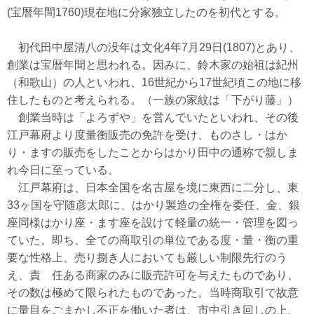
5月29日
【新規掲載！】株式会社EffortlessConsulting（東京都港
(宝暦年間1760)現在地に分家独立したのを初代とする。
区）：ペプチドが筋トレにどのような効果があるのかを解説。成果を高
めたいジム会員に提案できるぺプチド商品もご提案します。
初代田中屋清八の没年は文化4年7月29日(1807)とあり、
5月13日
【新規掲載！】株式会社アクスト東日本（横浜市）：業務用
呼び出しベルとしてベルスターは高い耐久性と長距離通信、手厚いサポ
創業は宝暦年間と思われる。因みに、鈴木家の始祖は紀州
ートで多くの飲食店や工場で採用されています。
（和歌山）の人といわれ、16世紀から17世紀頃この地に移
4月6日
【新規掲載！】エトワール ピアノ・チェロ教室（川崎市）：
住したものと考えられる。（一族の家紋は「下がり藤」）
高津区（溝の口・二子新地）を中心に、ご自宅で学べる出張型のピア
創業当時は「よろずや」を営んでいたといわれ、その後
ノ・チェロ教室。お子様から大人まで、一人ひとりに寄り添った丁寧な
レッスンを行ってい
江戸幕府より度量衡販売の免許を受け、ものさし・はか
3月31日
【新規掲載！】株式会社天龍産業（茅ヶ崎市）：湘南エリア
り・ますの販売をしたことからはかり田中の通称で親しま
を中心に、建物解体工事、産業廃棄物収集運搬、アスベスト対応、土地
れ今日に至っている。
売買まで一貫対応。周辺環境に配慮した安全な施工で、解体後の土地活
江戸幕府は、日本全国を名古屋を境に東西に二分し、東
用までサポート。
3月27日
【新規掲載！】iTeen 湘南ベース校（藤沢市）：初心者でも安
33ヶ国を守随彦太郎に、はかり製造の全権を委任、金、銀
心して学べる、小学生・中学生対象の個別指導プログラミングスクール
座同様はかり座・ます座を設けて軽量の統一・管理を図っ
です。
ていた。即ち、全ての商取引の単位である度・量・衡の重
3月11日
株式会社クリアス（横浜市）：リクシル・TOTO・パナソニッ
要な性格上、売り捌き人においても厳しい制限先行のう
ク等のユニットバスを最大70％OFF。マンション・戸建てのお風呂のリ
フォームは安心してご相談ください。
え、責 任ある商家のみに販売許可を与えたものであり、
3月6日
家族葬のそうえん町田鶴川ホール（東京都町田市）：儀式とし
その数は極めて限られたものであった。当時商取引で故意
ての葬儀に捉われず故人様、ご遺族様の想いに寄り添った家族葬（31万
に量目をごまかし不正を働いた者は、市中引き回しの上、