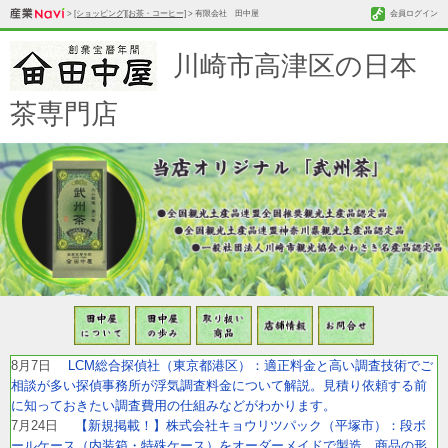
>
[ショッピング][お茶・コーヒー]
> 有限会社 田中屋
会員ログイン
川崎市高津区の日本
茶専門店
8月7日
LCM総合探偵社（東京都港区）：適正料金と高い調査技術でご
相談が多い探偵事務所が浮気調査料金について解説。見積り依頼する前
に知っておきたい調査費用の仕組みなどがわかります。
7月24日
【新規掲載！】株式会社キョウリツパック（平塚市）：段ボ
ールケース（内装箱・特殊ケース）をオーダーメイドで製造。商品の形