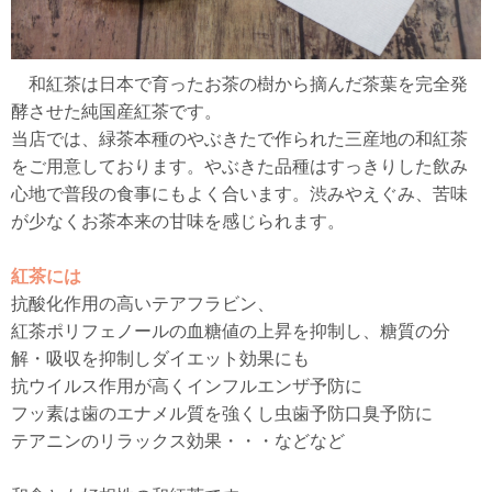
和紅茶は日本で育ったお茶の樹から摘んだ茶葉を完全発
酵させた純国産紅茶です。
当店では、緑茶本種のやぶきたで作られた三産地の和紅茶
をご用意しております。やぶきた品種はすっきりした飲み
心地で普段の食事にもよく合います。渋みやえぐみ、苦味
が少なくお茶本来の甘味を感じられます。
紅茶には
抗酸化作用の高いテアフラビン、
紅茶ポリフェノールの血糖値の上昇を抑制し、糖質の分
解・吸収を抑制しダイエット効果にも
抗ウイルス作用が高くインフルエンザ予防に
フッ素は歯のエナメル質を強くし虫歯予防口臭予防に
テアニンのリラックス効果・・・などなど