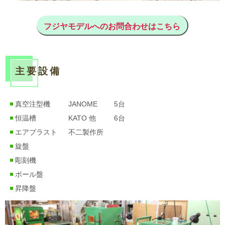
フジヤモデルへのお問合わせはこちら
主要設備
真空注型機
JANOME
5台
恒温槽
KATO 他
6台
エアブラスト
不二製作所
旋盤
彫刻機
ボール盤
昇降盤