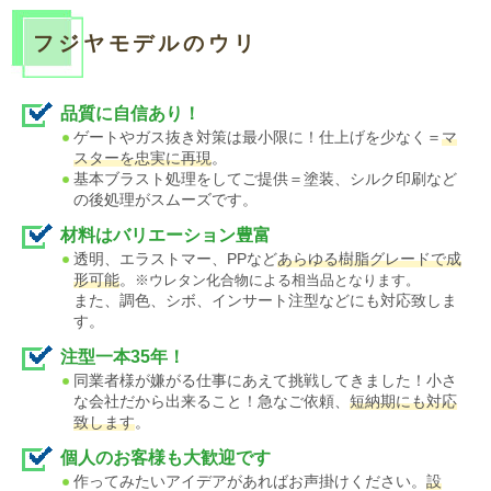
3月11日
株式会社クリアス（横浜市）：リクシル・TOTO・パナ
フジヤモデルのウリ
ソニック等のユニットバスを最大70％OFF。マンション・戸建ての
お風呂のリフォームは安心してご相談ください。
3月6日
家族葬のそうえん町田鶴川ホール（東京都町田市）：儀
品質に自信あり！
式としての葬儀に捉われず故人様、ご遺族様の想いに寄り添った家
ゲートやガス抜き対策は最小限に！仕上げを少なく＝
マ
族葬（31万円～）をご提案します。一日葬・直葬にも対応。365日
スターを忠実に再現
。
24時間TEL対応。
基本ブラスト処理をしてご提供＝塗装、シルク印刷など
の後処理がスムーズです。
2月27日
【新規掲載！】Lucefata[ルーチェファータ]（横浜
市）：シングルマザー・ひとり親向けの結婚相談所。丁寧な婚活サ
材料はバリエーション豊富
透明、エラストマー、PPなど
あらゆる樹脂グレードで成
ポートで出会いから成婚まで支援します。無料相談受付中！
形可能
。
※ウレタン化合物による相当品となります。
2月27日
【新規掲載！】有限会社シンセツ（秦野市）：上下水道
また、調色、シボ、インサート注型などにも対応致しま
設備工事や給湯器交換・水まわりリフォームを手がけ、キッチン・
す。
浴室・トイレなど住まいの快適生活を地域密着でサポートします。
注型一本35年！
2月26日
【リニューアル！】ティックコーポレーション株式会社
同業者様が嫌がる仕事にあえて挑戦してきました！小さ
（台東区）：産業用ノズルVarioSprayシリーズは安定したスプレー
な会社だから出来ること！急なご依頼、
短納期にも対応
致します
。
で非常に少量の液体を精密に、薄く、均一に噴霧。液体飛散もない
ありません。
個人のお客様も大歓迎です
2月26日
【リニューアル！】ティックコーポレーション株式会社
作ってみたいアイデアがあればお声掛けください。
設