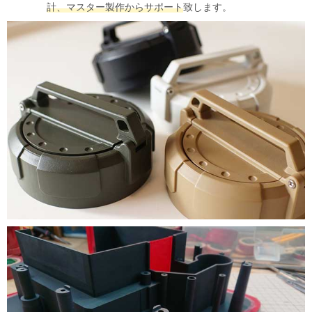
計、マスター製作からサポート
致します。
（台東区）：工場・倉庫の暑さ対策を後付けで実現するミスト噴霧
システム。機器や段ボールもミストで濡らすことなく高温から守り
ます。
>>バックナンバー