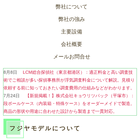
弊社について
弊社の強み
主要設備
会社概要
メールお問合せ
8月8日
LCM総合探偵社（東京都港区）：適正料金と高い調査技
術でご相談が多い探偵事務所が浮気調査料金について解説。見積り
依頼する前に知っておきたい調査費用の仕組みなどがわかります。
7月24日
【新規掲載！】株式会社キョウリツパック（平塚市）：
段ボールケース（内装箱・特殊ケース）をオーダーメイドで製造。
商品の形状や用途に合わせた設計から製造まで一貫対応。
7月22日
【新規掲載！】ハイズ 耐震改修・リノベーションの相談
所（富山市）：耐震診断・耐震設計・耐震リノベ／リフォームの設
フジヤモデルについて
計士をワンストップでご紹介。性能向上・省エネ・建て替えのご相