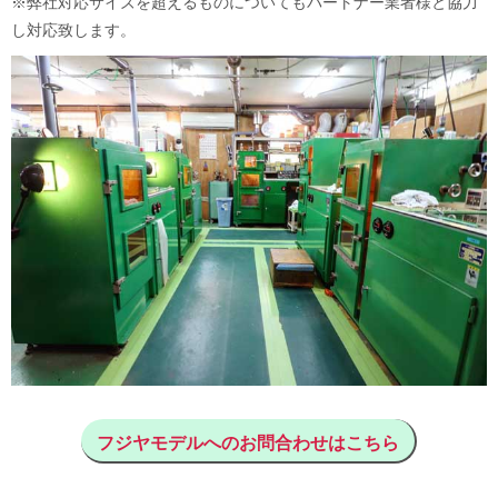
※弊社対応サイズを超えるものについてもパートナー業者様と協力
型ツール「ごきげんモニター」。月額3,000円/台〜
し対応致します。
5月29日
【新規掲載！】株式会社EffortlessConsulting（東京都港
区）：ペプチドが筋トレにどのような効果があるのかを解説。成果
を高めたいジム会員に提案できるぺプチド商品もご提案します。
5月13日
【新規掲載！】株式会社アクスト東日本（横浜市）：業
務用呼び出しベルとしてベルスターは高い耐久性と長距離通信、手
厚いサポートで多くの飲食店や工場で採用されています。
4月6日
【新規掲載！】エトワール ピアノ・チェロ教室（川崎
市）：高津区（溝の口・二子新地）を中心に、ご自宅で学べる出張
型のピアノ・チェロ教室。お子様から大人まで、一人ひとりに寄り
添った丁寧なレッスンを行ってい
3月31日
【新規掲載！】株式会社天龍産業（茅ヶ崎市）：湘南エ
リアを中心に、建物解体工事、産業廃棄物収集運搬、アスベスト対
応、土地売買まで一貫対応。周辺環境に配慮した安全な施工で、解
体後の土地活用までサポート。
3月27日
【新規掲載！】iTeen 湘南ベース校（藤沢市）：初心者
フジヤモデルへのお問合わせはこちら
でも安心して学べる、小学生・中学生対象の個別指導プログラミン
グスクールです。