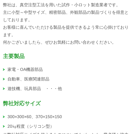
談にも対応します。
弊社は、真空注型工法を用いた試作・小ロット製造業者です。
7月6日
【リニューアル】株式会社Ringing（横浜市）：クラウド
主に小型～中型サイズ、精密部品、外観部品の製品づくりを得意と
PBX・Asterisk対応のソフトフォン&チャット統合型の法人向けIP電
しております。
話アプリ
お客様に喜んでいただける製品を提供できるよう常に心掛けており
6月26日
【リニューアル！】TEAM株式会社（名古屋市）：電気
ます。
業界への就職・転職に特化した電工ナビ【関東版】なら、電気工事
何かございましたら、ぜひお気軽にお問い合わせください。
士として働きたいという求職者に的確に出会うことができます。
6月23日
【新規掲載！】株式会社カーテン・じゅうたん王国（東
主要製品
京都中央区）：オーダーカーテンの失敗しない選び方をカーテンマ
家電・OA機器部品
イスターが既製品との違いから解説。
6月11日
【新規掲載！】株式会社ニコ・ワークス（東京都港
自動車、医療関連部品
区）：子育てママ・パパ、妊婦さんターゲットの広告なら鮮度の高
遊技機、玩具部品 ・・・他
い会員情報を保有する子育てメディアbabycoへ出稿しませんか？
6月10日
【新規掲載！】MIRASENT（ミラセント）は、止まると
弊社対応サイズ
困る重要設備を1台・1か月～予兆診断。故障データが少ない現場で
もOK。中堅・中小製造業の予知保全をサポートします。
300×300×60、370×150×150
5月29日
【新規掲載！】ギグワークスクロスアイティ株式会社
20㎏程度（シリコン型）
（東京都港区）：PC操作画面をすべて動画でフル録画するクラウド