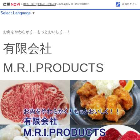
>
[製造・加工][食料品・飲料品]
> 有限会社M.R.I.PRODUCTS
会員ログイン
Select Language
▼
お肉をやわらかく！もっとおいしく！！
有限会社
M.R.I.PRODUCTS