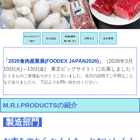
「2026食肉産業展(FOODEX JAPAN2026)」
（2026年3月
10日(火)～13日(金) 東京ビッグサイト）に出展しました！
たくさんのご来場ありがとうございました。当日の説明でご不明なこと
などありましたら、下記よりお問い合わせください。
高コスパ!!
「
ソフゲルC⁺
(
ソフゲルシープラス
)」
新発売！！
M.R.I.PRODUCTSの紹介
軟化・脱臭・歩留まり向上をこれ一つで可能に！！
少量添加で高い効果を発揮するので、コスト軽減に貢献します！
サンプ
製造部門
ルや資料をご希望の際はお気軽に、下記フォームよりお問い合わせくだ
さい。