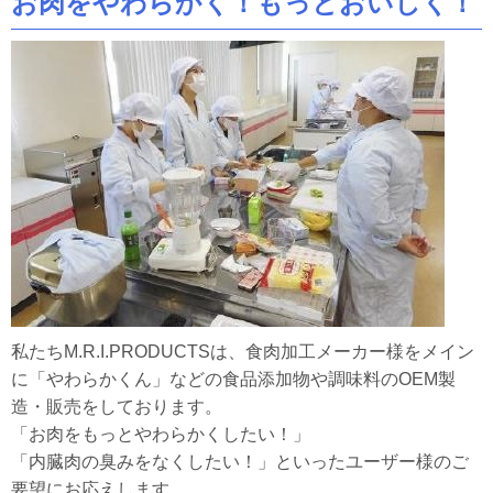
お肉をやわらかく！もっとおいしく！
「湘南ベルマーレ」
のサポートコーポレーションになりました！
私たちM.R.I.PRODUCTSは、食肉加工メーカー様をメイン
に「やわらかくん」などの食品添加物や調味料のOEM製
造・販売をしております。
「お肉をもっとやわらかくしたい！」
「内臓肉の臭みをなくしたい！」といったユーザー様のご
要望にお応えします。