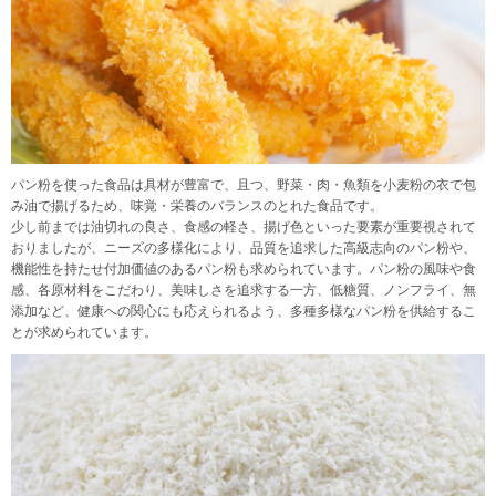
パン粉を使った食品は具材が豊富で、且つ、野菜・肉・魚類を小麦粉の衣で包
み油で揚げるため、味覚・栄養のバランスのとれた食品です。
少し前までは油切れの良さ、食感の軽さ、揚げ色といった要素が重要視されて
おりましたが、ニーズの多様化により、品質を追求した高級志向のパン粉や、
機能性を持たせ付加価値のあるパン粉も求められています。パン粉の風味や食
感、各原材料をこだわり、美味しさを追求する一方、低糖質、ノンフライ、無
添加など、健康への関心にも応えられるよう、多種多様なパン粉を供給するこ
とが求められています。