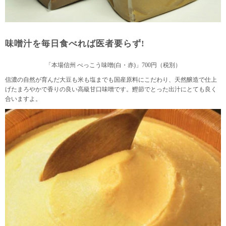
味噌汁を毎日食べれば医者要らず!
「本場信州 べっこう味噌(白・赤)」700円（税別）
信濃の自然が育んだ大豆も米も塩までも国産原料にこだわり、天然醸造で仕上
げたまろやかで香りの良い高級甘口味噌です。鰹節でとった出汁にとても良く
合いますよ。