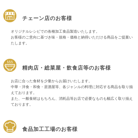
ザー・ひとり親向けの結婚相談所。丁寧な婚活サポートで出会いから成婚まで
支援します。無料相談受付中！
2月27日
【新規掲載！】有限会社シンセツ（秦野市）：上下水道設備工事や
チェーン店のお客様
給湯器交換・水まわりリフォームを手がけ、キッチン・浴室・トイレなど住ま
いの快適生活を地域密着でサポートします。
2月26日
【リニューアル！】ティックコーポレーション株式会社（台東
オリジナルレシピでの各種加工食品製造いたします。
区）：産業用ノズルVarioSprayシリーズは安定したスプレーで非常に少量の液体
お客様のご意向に基づき味・規格・価格と納得いただける商品をご提案い
を精密に、薄く、均一に噴霧。液体飛散もないありません。
たします。
2月26日
【リニューアル！】ティックコーポレーション株式会社（台東
区）：工場・倉庫の暑さ対策を後付けで実現するミスト噴霧システム。機器や
段ボールもミストで濡らすことなく高温から守ります。
>>バックナンバー
精肉店・総菜屋・飲食店等のお客様
お店に合った食材を少量からお届けいたします。
中華・洋食・和食・居酒屋等、各ジャンルの料理に対応する商品を取り揃
えております。
また、一般食材はもちろん、消耗品等お店で必要なものも幅広く取り揃え
ております。
食品加工工場のお客様