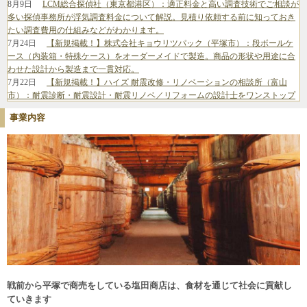
8月9日
LCM総合探偵社（東京都港区）：適正料金と高い調査技術でご相談が
多い探偵事務所が浮気調査料金について解説。見積り依頼する前に知っておき
たい調査費用の仕組みなどがわかります。
7月24日
【新規掲載！】株式会社キョウリツパック（平塚市）：段ボールケ
ース（内装箱・特殊ケース）をオーダーメイドで製造。商品の形状や用途に合
わせた設計から製造まで一貫対応。
7月22日
【新規掲載！】ハイズ 耐震改修・リノベーションの相談所（富山
市）：耐震診断・耐震設計・耐震リノベ／リフォームの設計士をワンストップ
でご紹介。性能向上・省エネ・建て替えのご相談にも対応します。
事業内容
7月6日
【リニューアル】株式会社Ringing（横浜市）：クラウドPBX・
Asterisk対応のソフトフォン&チャット統合型の法人向けIP電話アプリ
6月26日
【リニューアル！】TEAM株式会社（名古屋市）：電気業界への就
職・転職に特化した電工ナビ【関東版】なら、電気工事士として働きたいとい
う求職者に的確に出会うことができます。
6月23日
【新規掲載！】株式会社カーテン・じゅうたん王国（東京都中央
区）：オーダーカーテンの失敗しない選び方をカーテンマイスターが既製品と
の違いから解説。
6月11日
【新規掲載！】株式会社ニコ・ワークス（東京都港区）：子育てマ
マ・パパ、妊婦さんターゲットの広告なら鮮度の高い会員情報を保有する子育
てメディアbabycoへ出稿しませんか？
6月10日
【新規掲載！】MIRASENT（ミラセント）は、止まると困る重要設
備を1台・1か月～予兆診断。故障データが少ない現場でもOK。中堅・中小製造
戦前から平塚で商売をしている塩田商店は、食材を通じて社会に貢献し
業の予知保全をサポートします。
ていきます
5月29日
【新規掲載！】ギグワークスクロスアイティ株式会社（東京都港