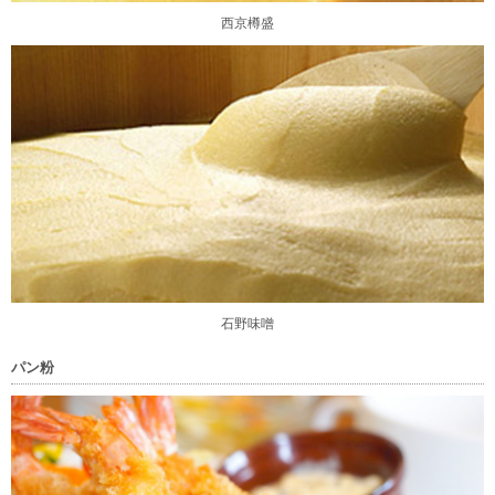
西京樽盛
石野味噌
パン粉