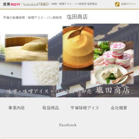
>
[ショッピング][和菓子]
> 味噌・味噌アイス・パン粉卸売 塩田商店
会員ログイン
塩田商店
平塚の各種味噌・味噌アイス・パン粉卸売
事業内容
取扱商品
平塚味噌アイス
会社概要
Facebook