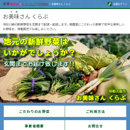
>
[ショッピング][生鮮食品]
> お美味さん くらぶ
会員ログイン
お
美味
さん くらぶ
地元川崎の新鮮野菜を玄関まで配達・配送します。微農薬にこだわった新鮮で安全な美味しい
お野菜を、移動販売でお楽しみください。
こだわりのお野菜
ご利用方法
事業者概要
お問合せ