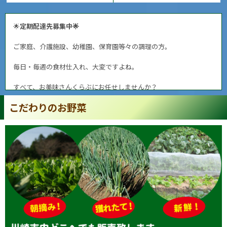
🌟
定期配達先募集中🌟
ご家庭、介護施設、幼稚園、保育園等々の調理の方。
毎日・毎週の食材仕入れ、大変ですよね。
すべて、お美味さんくらぶにお任せしませんか？
こだわりのお野菜
川崎産の野菜のみならず、何でもご用命下さい。
現在、川崎市高津区・中原区の地域限定で、定期配達先募集中です！