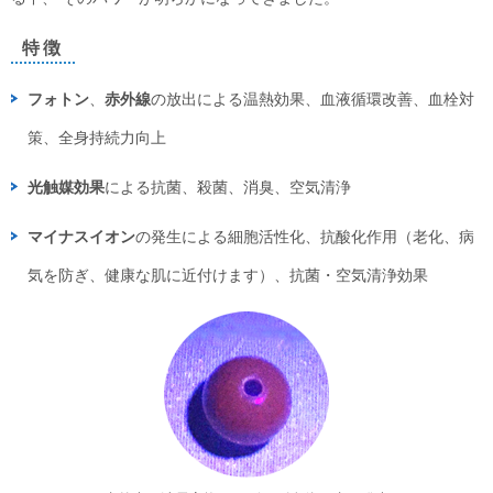
特徴
フォトン
、
赤外線
の放出による温熱効果、血液循環改善、血栓対
策、全身持続力向上
光触媒効果
による抗菌、殺菌、消臭、空気清浄
マイナスイオン
の発生による細胞活性化、抗酸化作用（老化、病
気を防ぎ、健康な肌に近付けます）、抗菌・空気清浄効果