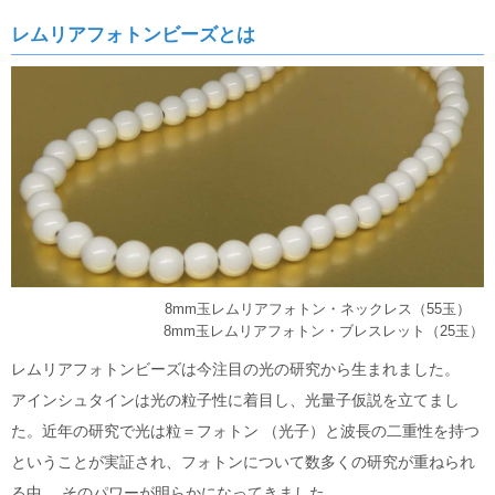
3月11日
株式会社クリアス（横浜市）：リクシル・TOTO・パナソニッ
レムリアフォトンビーズとは
ク等のユニットバスを最大70％OFF。マンション・戸建てのお風呂のリ
フォームは安心してご相談ください。
3月6日
家族葬のそうえん町田鶴川ホール（東京都町田市）：儀式とし
ての葬儀に捉われず故人様、ご遺族様の想いに寄り添った家族葬（31万
円～）をご提案します。一日葬・直葬にも対応。365日24時間TEL対応。
2月27日
【新規掲載！】Lucefata[ルーチェファータ]（横浜市）：シン
グルマザー・ひとり親向けの結婚相談所。丁寧な婚活サポートで出会い
から成婚まで支援します。無料相談受付中！
2月27日
【新規掲載！】有限会社シンセツ（秦野市）：上下水道設備
工事や給湯器交換・水まわりリフォームを手がけ、キッチン・浴室・ト
イレなど住まいの快適生活を地域密着でサポートします。
2月26日
【リニューアル！】ティックコーポレーション株式会社（台
東区）：産業用ノズルVarioSprayシリーズは安定したスプレーで非常に
8mm玉レムリアフォトン・ネックレス（55玉）
少量の液体を精密に、薄く、均一に噴霧。液体飛散もないありません。
8mm玉レムリアフォトン・ブレスレット（25玉）
2月26日
【リニューアル！】ティックコーポレーション株式会社（台
レムリアフォトンビーズは今注目の光の研究から生まれました。
東区）：工場・倉庫の暑さ対策を後付けで実現するミスト噴霧システ
ム。機器や段ボールもミストで濡らすことなく高温から守ります。
アインシュタインは光の粒子性に着目し、光量子仮説を立てまし
>>バックナンバー
た。近年の研究で光は粒＝フォトン （光子）と波長の二重性を持つ
ということが実証され、フォトンについて数多くの研究が重ねられ
る中、 そのパワーが明らかになってきました。