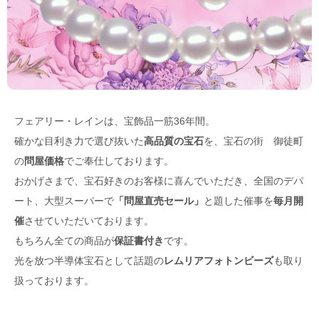
6月10日
【新規掲載！】MIRASENT（ミラセント）は、止まると困る
重要設備を1台・1か月～予兆診断。故障データが少ない現場でもOK。中
堅・中小製造業の予知保全をサポートします。
5月29日
【新規掲載！】ギグワークスクロスアイティ株式会社（東京
都港区）：PC操作画面をすべて動画でフル録画するクラウド型ツール
「ごきげんモニター」。月額3,000円/台〜
5月29日
【新規掲載！】株式会社EffortlessConsulting（東京都港
区）：ペプチドが筋トレにどのような効果があるのかを解説。成果を高
めたいジム会員に提案できるぺプチド商品もご提案します。
フェアリー・レインは、宝飾品一筋36年間。
5月13日
【新規掲載！】株式会社アクスト東日本（横浜市）：業務用
確かな目利き力で選び抜いた
高品質の宝石
を、宝石の街 御徒町
呼び出しベルとしてベルスターは高い耐久性と長距離通信、手厚いサポ
ートで多くの飲食店や工場で採用されています。
の
問屋価格
でご奉仕しております。
4月6日
【新規掲載！】エトワール ピアノ・チェロ教室（川崎市）：
おかげさまで、宝石好きのお客様に喜んでいただき、全国のデパ
高津区（溝の口・二子新地）を中心に、ご自宅で学べる出張型のピア
ート、大型スーパーで
「問屋直売セール」
と題した催事を
毎月開
ノ・チェロ教室。お子様から大人まで、一人ひとりに寄り添った丁寧な
レッスンを行ってい
催
させていただいております。
3月31日
【新規掲載！】株式会社天龍産業（茅ヶ崎市）：湘南エリア
もちろん全ての商品が
保証書付き
です。
を中心に、建物解体工事、産業廃棄物収集運搬、アスベスト対応、土地
売買まで一貫対応。周辺環境に配慮した安全な施工で、解体後の土地活
光を放つ半導体宝石として話題の
レムリアフォトンビーズ
も取り
用までサポート。
扱っております。
3月27日
【新規掲載！】iTeen 湘南ベース校（藤沢市）：初心者でも安
心して学べる、小学生・中学生対象の個別指導プログラミングスクール
です。