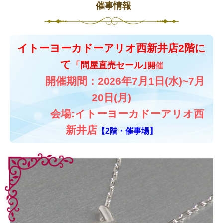
催事情報
イトーヨーカドーアリオ西新井店2階に
て
「問屋直売セール｣
開
催
開催期間：2026年7月1日(水)~7月
20日(月)
会場:イトーヨーカドーアリオ西
新井
店
【2階・催事場】