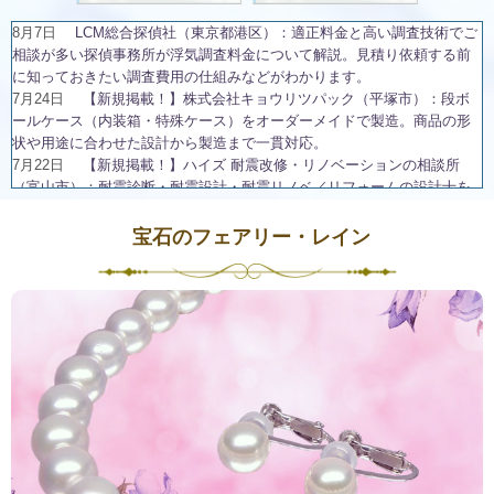
8月7日
LCM総合探偵社（東京都港区）：適正料金と高い調査技術でご
相談が多い探偵事務所が浮気調査料金について解説。見積り依頼する前
に知っておきたい調査費用の仕組みなどがわかります。
7月24日
【新規掲載！】株式会社キョウリツパック（平塚市）：段ボ
ールケース（内装箱・特殊ケース）をオーダーメイドで製造。商品の形
状や用途に合わせた設計から製造まで一貫対応。
7月22日
【新規掲載！】ハイズ 耐震改修・リノベーションの相談所
（富山市）：耐震診断・耐震設計・耐震リノベ／リフォームの設計士を
ワンストップでご紹介。性能向上・省エネ・建て替えのご相談にも対応
します。
宝石のフェアリー・レイン
7月6日
【リニューアル】株式会社Ringing（横浜市）：クラウドPBX・
Asterisk対応のソフトフォン&チャット統合型の法人向けIP電話アプリ
6月26日
【リニューアル！】TEAM株式会社（名古屋市）：電気業界へ
の就職・転職に特化した電工ナビ【関東版】なら、電気工事士として働
きたいという求職者に的確に出会うことができます。
6月23日
【新規掲載！】株式会社カーテン・じゅうたん王国（東京都
中央区）：オーダーカーテンの失敗しない選び方をカーテンマイスター
が既製品との違いから解説。
6月11日
【新規掲載！】株式会社ニコ・ワークス（東京都港区）：子
育てママ・パパ、妊婦さんターゲットの広告なら鮮度の高い会員情報を
保有する子育てメディアbabycoへ出稿しませんか？