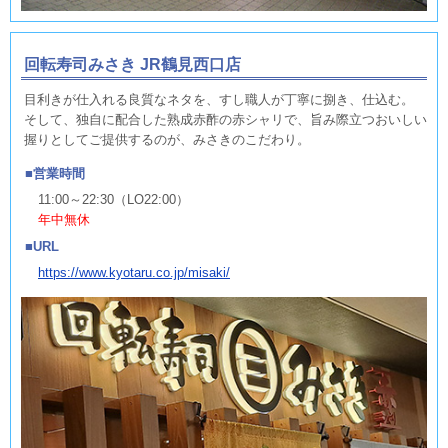
回転寿司みさき JR鶴見西口店
目利きが仕入れる良質なネタを、すし職人が丁寧に捌き、仕込む。
そして、独自に配合した熟成赤酢の赤シャリで、旨み際立つおいしい
握りとしてご提供するのが、みさきのこだわり。
営業時間
11:00～22:30（LO22:00）
年中無休
URL
https://www.kyotaru.co.jp/misaki/