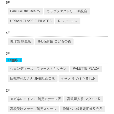
5F
Fare Holistic Beauty
カラダファクトリー 鶴見店
URBAN CLASSIC PILATES
R.～アール～
4F
珈琲館 鶴見店
JFE保育園 こどもの森
3F
JR連絡口
ウェンディーズ・ファーストキッチン
PALETTE PLAZA
回転寿司みさき JR鶴見西口店
やきとり のすたるじあ
2F
メガネのコイヌマ 鶴見ミナール店
高級婦人服 マダム・K
高校受験ステップ鶴見スクール
臨港バス鶴見定期券発売所