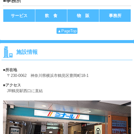
■事務所
サービス
飲 食
物 販
事務所
▲PageTop
施設情報
所在地
〒230-0062 神奈川県横浜市鶴見区豊岡町18-1
アクセス
JR鶴見駅西口に直結