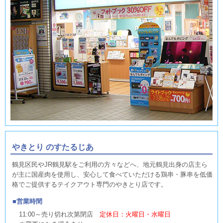
やきとり のすたるじあ
鶴見区民やJR鶴見駅をご利用の方々などへ、地元鶴見出身の店主ら
が主に国産肉を使用し、安心して食べていただける鶏串・豚串を低価
格でご提供するテイクアウト専門のやきとり店です。
営業時間
11:00～売り切れ次第閉店
定休日：火曜日・水曜日