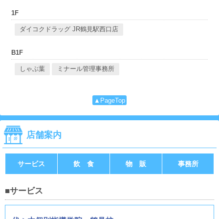
1F
ダイコクドラッグ JR鶴見駅西口店
B1F
しゃぶ葉
ミナール管理事務所
▲PageTop
店舗案内
サービス
飲 食
物 販
事務所
■サービス