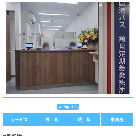
▲PageTop
サービス
飲 食
物 販
事務所