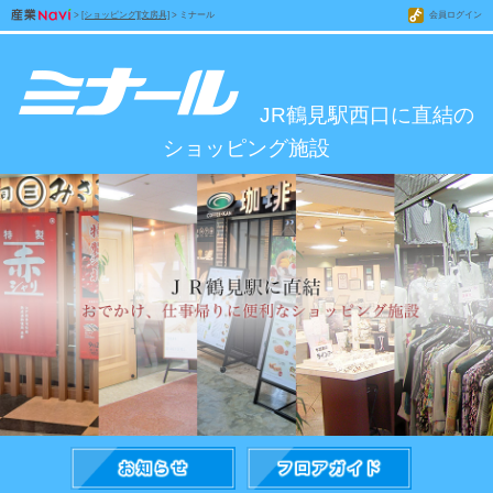
>
[ショッピング][文房具]
> ミナール
会員ログイン
JR鶴見駅西口に直結の
ショッピング施設