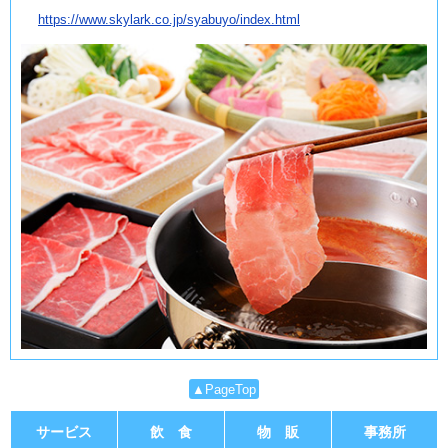
https://www.skylark.co.jp/syabuyo/index.html
▲PageTop
サービス
飲 食
物 販
事務所