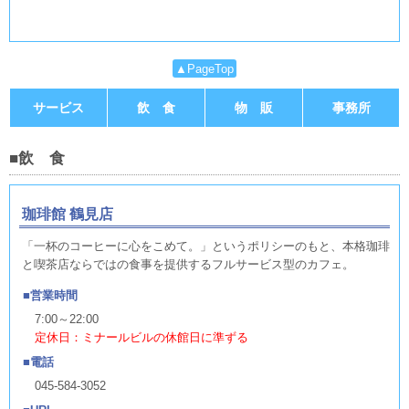
▲PageTop
サービス
飲 食
物 販
事務所
■飲 食
珈琲館 鶴見店
「一杯のコーヒーに心をこめて。」というポリシーのもと、本格珈琲
と喫茶店ならではの食事を提供するフルサービス型のカフェ。
営業時間
7:00～22:00
定休日：ミナールビルの休館日に準ずる
電話
045-584-3052