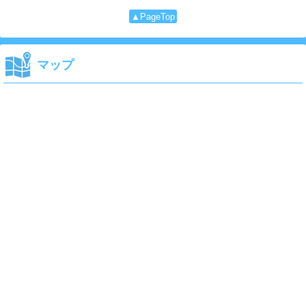
▲PageTop
マップ