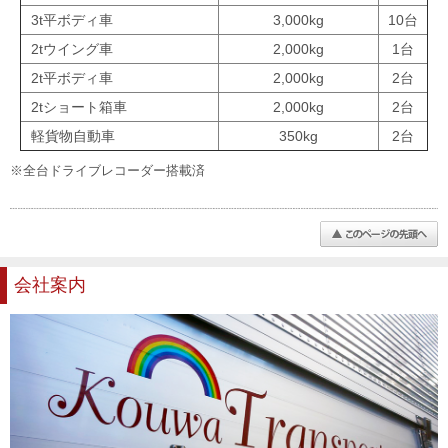
3t平ボディ車
3,000kg
10台
2tウイング車
2,000kg
1台
2t平ボディ車
2,000kg
2台
2tショート箱車
2,000kg
2台
軽貨物自動車
350kg
2台
※全台ドライブレコーダー搭載済
会社案内