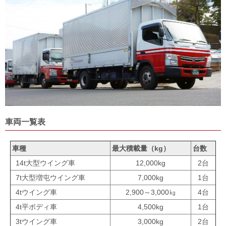
車両一覧表
車種
最大積載量（kg）
台数
14t大型ウイング車
12,000kg
2台
7t大型増屯ウイング車
7,000kg
1台
4tウイング車
2,900～3,000㎏
4台
4t平ボディ車
4,500kg
1台
3tウイング車
3,000kg
2台