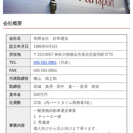
会社概要
会社名
有限会社 好和運送
設立年月日
1986年6月6日
所在地
〒223-0057 神奈川県横浜市港北区新羽町3770
TEL
045-591-0961
（代表）
FAX
045-591-0954
代表取締役
横山 慎之助
取締役
岩城 真理・田中 進一・長澤 将弥
資本金
500万円
社員数
22名（内パートタイム勤務者3名）
一般貨物自動車運送事業
1. チャーター便
2. 専属便
事業内容
個人向けから法人向けまで承ります。