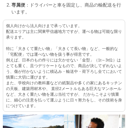
り
）
専属便
：ドライバーと車を固定し、商品の輸配送を行
います。
〇休日等
日曜日・祝日・
GW
・
夏季
(
お盆
)
・冬季
(
年末年始
)
他
個人向けから法人向けまで承っています。
配送エリアは主に関東甲信越地方ですが、運べる物は可能な限り
承ります。
〇待遇 社会保険完備・交通費規定内支給・制服
貸与
車・バイク通勤
OK!
特に「大きくて重たい物」「大きくて長い物」など、一般的な
「宅配便」では運べない物を扱う事が得意です。
例えば、日本のもの作りには欠かせない「金型」（1t～3t位）は
とても重く、且つデリケートなもので、商品が決してずれないよ
う、傷が付かないように積込み・輸送中・荷下ろし全てにおいて
慎重に大切に運びます。
また、学校向けの教科書などの紙製品や多くの家にあるキッチン
の天板、建築用材木や、 直径2メートルもある巨大なマンホール
など、大きく重たい物を運ぶ当社ですが、 だからこそより慎重
に、細心の注意を払って運ぶように日々努力をし、その技術を身
につけています。