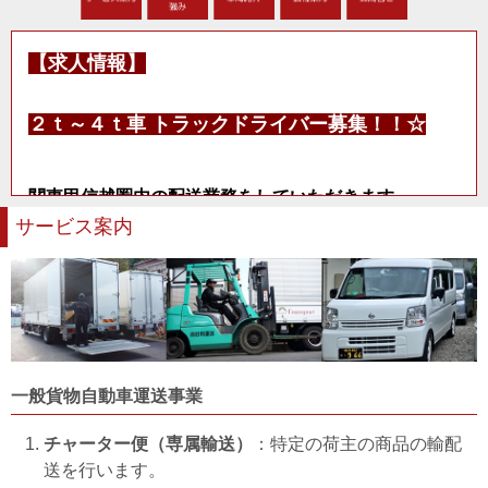
【求人情報】
２ｔ～４ｔ車 トラックドライバー募集！！☆
関東甲信越圏内の配送業務をしていただきます。
やる気のある方 大歓迎です！
サービス案内
経験が無くても親切丁寧にお教えしますので
まずはお気軽にお問い合わせ下さい！
〇資格
準中型・中型免許
一般貨物自動車運送事業
〇仕事内容 電子機器・精密機器の輸送
チャーター便（専属輸送）
：特定の荷主の商品の輸配
〇就業時間
6
：
30
～
20
：
00
の間の
8
時間
（
時間外あ
送を行います。