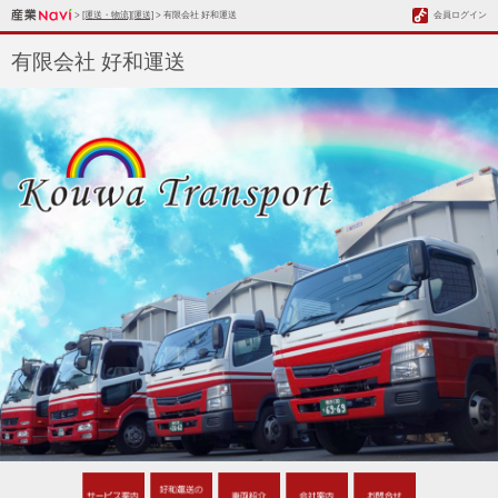
>
[運送・物流][運送]
> 有限会社 好和運送
会員ログイン
有限会社 好和運送