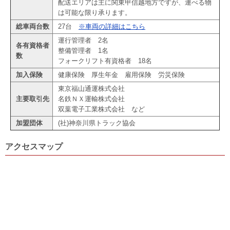
配送エリアは主に関東甲信越地方ですが、運べる物
は可能な限り承ります。
総車両台数
27台
※車両の詳細はこちら
運行管理者 2名
各有資格者
整備管理者 1名
数
フォークリフト有資格者 18名
加入保険
健康保険 厚生年金 雇用保険 労災保険
東京福山通運株式会社
主要取引先
名鉄ＮＸ運輸株式会社
双葉電子工業株式会社 など
加盟団体
(社)神奈川県トラック協会
アクセスマップ