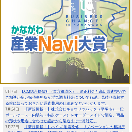
8月7日
LCM総合探偵社（東京都港区）：適正料金と高い調査技術で
ご相談が多い探偵事務所が浮気調査料金について解説。見積り依頼す
る前に知っておきたい調査費用の仕組みなどがわかります。
7月24日
【新規掲載！】株式会社キョウリツパック（平塚市）：段
ボールケース（内装箱・特殊ケース）をオーダーメイドで製造。商品
の形状や用途に合わせた設計から製造まで一貫対応。
7月22日
【新規掲載！】ハイズ 耐震改修・リノベーションの相談所