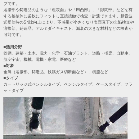
ブです。
溶接部や鋳造品のような「粗表面」や「凹凸部」、「隙間部」などを有
する被検体に柔軟にフィットし直接接触で検査・計測できます。超音波
送受信時のSN比向上により、不感帯が小さくなり表面直下の欠陥検査や
溶接部、鋳造品、アルミダイキャスト、減衰の大きな材料などの検査が
可能です。
■活用分野
鉄鋼、建築・土木、電力・化学・石油プラント、道路・橋梁、自動車、
航空宇宙、機械、電機・家電、医療など
■対象
金属（溶接部、鋳造品、鉄筋ガス切断面など）、樹脂など
■タイプ
カートリッジ式ペンシルタイプ、ペンシルタイプ、ケースタイプ、フラ
ットタイプ