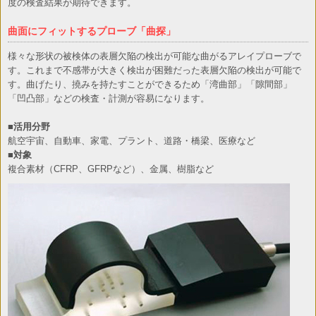
度の検査結果が期待できます。
曲面にフィットするプローブ「曲探」
様々な形状の被検体の表層欠陥の検出が可能な曲がるアレイプローブで
す。これまで不感帯が大きく検出が困難だった表層欠陥の検出が可能で
す。曲げたり、撓みを持たすことができるため「湾曲部」「隙間部」
「凹凸部」などの検査・計測が容易になります。
■活用分野
航空宇宙、自動車、家電、プラント、道路・橋梁、医療など
■対象
複合素材（CFRP、GFRPなど）、金属、樹脂など