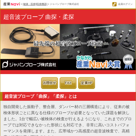
>
[健康・医療][医療機器]
> ジャパンプローブ株式会社
会員ログイン
超音波プローブ 曲探・柔探
超音波プローブ「曲探」「柔探」とは
独自開発した振動子、整合層、ダンパー材の三層構造により、従来の被
検体形状ごとに異なる仕様のプローブが必要となっていた課題を解決し
ました。1台で幅広い被検体の検査が行えるようになり、これまでのプロ
ーブでは対応できなかった形状にも対応でき、非常に高いコストパフォ
ーマンスを発揮します。また、広帯域かつ高感度の超音波検査で、高精