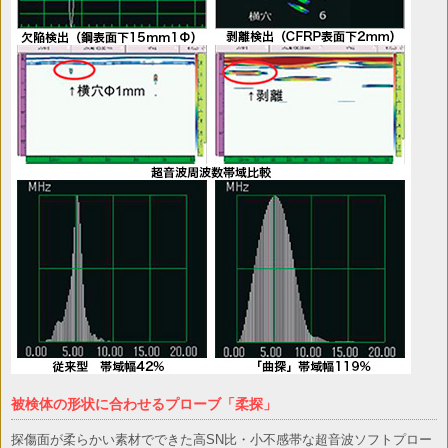
被検体の形状に合わせるプローブ「柔探」
探傷面が柔らかい素材でできた高SN比・小不感帯な超音波ソフトプロー